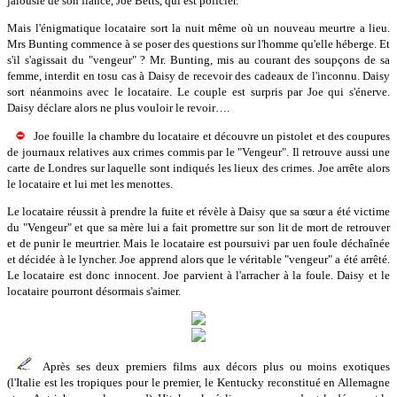
jalousie de son fiancé, Joe Betts, qui est policier.
Mais l'énigmatique locataire sort la nuit même où un nouveau meurtre a lieu.
Mrs Bunting commence à se poser des questions sur l'homme qu'elle héberge. Et
s'il s'agissait du "vengeur" ? Mr. Bunting, mis au courant des soupçons de sa
femme, interdit en tosu cas à Daisy de recevoir des cadeaux de l'inconnu. Daisy
sort néanmoins avec le locataire. Le couple est surpris par Joe qui s'énerve.
Daisy déclare alors ne plus vouloir le revoir….
Joe fouille la chambre du locataire et découvre un pistolet et des coupures
de journaux relatives aux crimes commis par le "Vengeur". Il retrouve aussi une
carte de Londres sur laquelle sont indiqués les lieux des crimes. Joe arrête alors
le locataire et lui met les menottes.
Le locataire réussit à prendre la fuite et révèle à Daisy que sa sœur a été victime
du "Vengeur" et que sa mère lui a fait promettre sur son lit de mort de retrouver
et de punir le meurtrier. Mais le locataire est poursuivi par uen foule déchaînée
et décidée à le lyncher. Joe apprend alors que le véritable "vengeur" a été arrêté.
Le locataire est donc innocent. Joe parvient à l'arracher à la foule. Daisy et le
locataire pourront désormais s'aimer.
Après ses deux premiers films aux décors plus ou moins exotiques
(l'Italie est les tropiques pour le premier, le Kentucky reconstitué en Allemagne