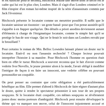
et en Autriche pour le second), Hitchcock réalise une œuvre dont le décor est le
cadre qui lui est le plus cher, Londres. Mais il s'agit d'un Londres criminel et le
film s'inspire d'un roman lui-même inspiré de la série d'assassinats commis par
Jack l'éventreur.
Hitchcock présente le locataire comme un meurtrier possible. Il suffit que le
locataire saisisse un tisonnier - un geste banal- pour que l'on pense aussitôt qu'il
s'apprête à en frapper quelqu'un. Des détails a priori anodins deviennent autant
d'éléments à charge de l'énigmatique locataire, comme le simple fait qu'il se
protège le bas de son visage. Qui ne le ferait le soir dans un Londres envahi par
le brouillard ?
Pour certains le roman de Mrs. Belloc Lowndes laissait planer un doute sur le
locataire. Etait-il ou non l'assassin recherché ? Chaque lecteur pouvait
interpréter l'histoire à sa manière. Pour Hitchcock l'homme en question était
bien en effet le tueur. Hitchcock a souvent reconnu que le fait d'avoir comme
vedette Ivor Novello, le jeune premier alors à la mode, l'avait obligé à modifier
l'intrigue de façon à en faire un innocent, une vedette célèbre en pouvant
personnifier un coupable.
On peut penser au contraire que cette obligation a été particulièrement
bénéfique au film. Elle permet d'abord à Hitchcock de faire régner d'autant plus
le doute, quitte à rendre le spectateur prisonnier à son tour de ses propres
soupçons. Si le locataire était coupable, ces mêmes soupçons se révéleraient
justes donc moins porteurs d'ambiguïté. Hitchcock peut ensuite développer le
thème qui va marquer son œuvre, celui de l'innocent injustement accusé et