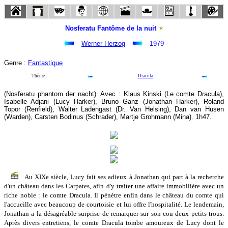
Nosferatu Fantôme de la nuit
Werner Herzog
1979
Genre :
Fantastique
Thème :
Dracula
(Nosferatu phantom der nacht). Avec : Klaus Kinski (Le comte Dracula),
Isabelle Adjani (Lucy Harker), Bruno Ganz (Jonathan Harker), Roland
Topor (Renfield), Walter Ladengast (Dr. Van Helsing), Dan van Husen
(Warden), Carsten Bodinus (Schrader), Martje Grohmann (Mina). 1h47.
Au XIXe siècle, Lucy fait ses adieux à Jonathan qui part à la recherche
d'un château dans les Carpates, afin d'y traiter une affaire immobilière avec un
riche noble : le comte Dracula. Il pénètre enfin dans le château du comte qui
l'accueille avec beaucoup de courtoisie et lui offre l'hospitalité. Le lendemain,
Jonathan a la désagréable surprise de remarquer sur son cou deux petits trous.
Après divers entretiens, le comte Dracula tombe amoureux de Lucy dont le