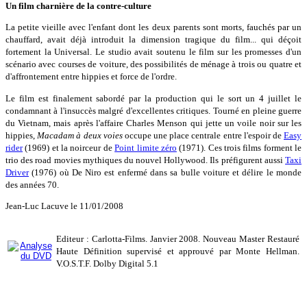
Un film charnière de la contre-culture
La petite vieille avec l'enfant dont les deux parents sont morts, fauchés par un
chauffard, avait déjà introduit la dimension tragique du film... qui déçoit
fortement la Universal. Le studio avait soutenu le film sur les promesses d'un
scénario avec courses de voiture, des possibilités de ménage à trois ou quatre et
d'affrontement entre hippies et force de l'ordre.
Le film est finalement sabordé par la production qui le sort un 4 juillet le
condamnant à l'insuccès malgré d'excellentes critiques. Tourné en pleine guerre
du Vietnam, mais après l'affaire Charles Menson qui jette un voile noir sur les
hippies,
Macadam à deux voies
occupe une place centrale entre l'espoir de
Easy
rider
(1969) et la noirceur de
Point limite zéro
(1971). Ces trois films forment le
trio des road movies mythiques du nouvel Hollywood. Ils préfigurent aussi
Taxi
Driver
(1976) où De Niro est enfermé dans sa bulle voiture et délire le monde
des années 70.
Jean-Luc Lacuve le 11/01/2008
Editeur : Carlotta-Films. Janvier 2008. Nouveau Master Restauré
Haute Définition supervisé et approuvé par Monte Hellman.
V.O.S.T.F. Dolby Digital 5.1