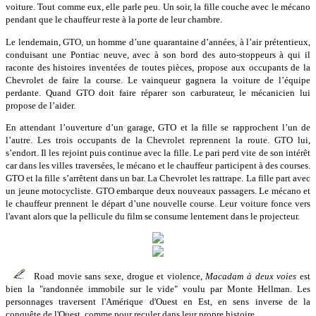
voiture. Tout comme eux, elle parle peu. Un soir, la fille couche avec le mécano
pendant que le chauffeur reste à la porte de leur chambre.
Le lendemain, GTO, un homme d’une quarantaine d’années, à l’air prétentieux,
conduisant une Pontiac neuve, avec à son bord des auto-stoppeurs à qui il
raconte des histoires inventées de toutes pièces, propose aux occupants de la
Chevrolet de faire la course. Le vainqueur gagnera la voiture de l’équipe
perdante. Quand GTO doit faire réparer son carburateur, le mécanicien lui
propose de l’aider.
En attendant l’ouverture d’un garage, GTO et la fille se rapprochent l’un de
l’autre. Les trois occupants de la Chevrolet reprennent la route. GTO lui,
s’endort. Il les rejoint puis continue avec la fille. Le pari perd vite de son intérêt
car dans les villes traversées, le mécano et le chauffeur participent à des courses.
GTO et la fille s’arrêtent dans un bar. La Chevrolet les rattrape. La fille part avec
un jeune motocycliste. GTO embarque deux nouveaux passagers. Le mécano et
le chauffeur prennent le départ d’une nouvelle course. Leur voiture fonce vers
l'avant alors que la pellicule du film se consume lentement dans le projecteur.
Road movie sans sexe, drogue et violence,
Macadam à deux voies
est
bien la "randonnée immobile sur le vide" voulu par Monte Hellman. Les
personnages traversent l'Amérique d'Ouest en Est, en sens inverse de la
conquête de l'Ouest, comme pour reculer dans leur propre histoire.