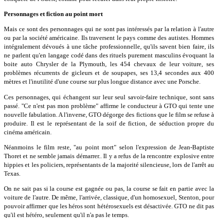
Personnages et fiction au point mort
Mais ce sont des personnages qui ne sont pas intéressés par la relation à l'autre
ou par la société américaine. Ils traversent le pays comme des autistes. Hommes
intégralement dévoués à une tâche professionnelle, qu'ils savent bien faire, ils
ne parlent qu'en langage codé dans des rituels purement masculins évoquant la
boite auto Chrysler de la Plymouth, les 454 chevaux de leur voiture, ses
problèmes récurrents de gicleurs et de soupapes, ses 13,4 secondes aux 400
mètres et l'inutilité d'une course sur plus longue distance avec une Porsche.
Ces personnages, qui échangent sur leur seul savoir-faire technique, sont sans
passé. "Ce n'est pas mon problème" affirme le conducteur à GTO qui tente une
nouvelle fabulation. A l'inverse, GTO dégorge des fictions que le film se refuse à
produire. Il est le représentant de la soif de fiction, de séduction propre du
cinéma américain.
Néanmoins le film reste, "au point mort" selon l'expression de Jean-Baptiste
Thoret et ne semble jamais démarrer.. Il y a refus de la rencontre explosive entre
hippies et les policiers, représentants de la majorité silencieuse, lors de l'arrêt au
Texas.
On ne sait pas si la course est gagnée ou pas, la course se fait en partie avec la
voiture de l'autre. De même, l'arrivée, classique, d'un homosexuel, Stenton, pour
pouvoir affirmer que les héros sont hétérosexuels est désactivée. GTO ne dit pas
qu'il est hétéro, seulement qu'il n'a pas le temps.