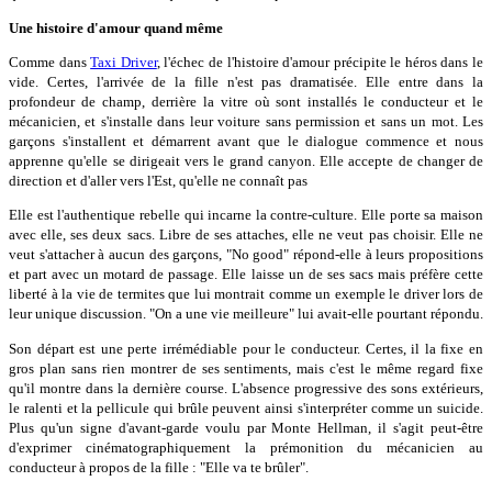
Une histoire d'amour quand même
Comme dans
Taxi Driver
, l'échec de l'histoire d'amour précipite le héros dans le
vide. Certes, l'arrivée de la fille n'est pas dramatisée. Elle entre dans la
profondeur de champ, derrière la vitre où sont installés le conducteur et le
mécanicien, et s'installe dans leur voiture sans permission et sans un mot. Les
garçons s'installent et démarrent avant que le dialogue commence et nous
apprenne qu'elle se dirigeait vers le grand canyon. Elle accepte de changer de
direction et d'aller vers l'Est, qu'elle ne connaît pas
Elle est l'authentique rebelle qui incarne la contre-culture. Elle porte sa maison
avec elle, ses deux sacs. Libre de ses attaches, elle ne veut pas choisir. Elle ne
veut s'attacher à aucun des garçons, "No good" répond-elle à leurs propositions
et part avec un motard de passage. Elle laisse un de ses sacs mais préfère cette
liberté à la vie de termites que lui montrait comme un exemple le driver lors de
leur unique discussion. "On a une vie meilleure" lui avait-elle pourtant répondu.
Son départ est une perte irrémédiable pour le conducteur. Certes, il la fixe en
gros plan sans rien montrer de ses sentiments, mais c'est le même regard fixe
qu'il montre dans la dernière course. L'absence progressive des sons extérieurs,
le ralenti et la pellicule qui brûle peuvent ainsi s'interpréter comme un suicide.
Plus qu'un signe d'avant-garde voulu par Monte Hellman, il s'agit peut-être
d'exprimer cinématographiquement la prémonition du mécanicien au
conducteur à propos de la fille : "Elle va te brûler".