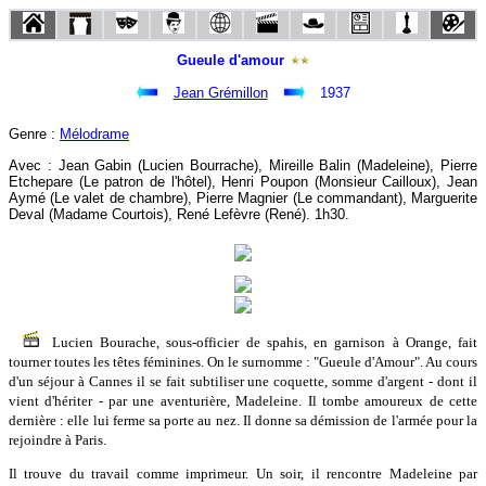
Gueule d'amour
Jean Grémillon
1937
Genre :
Mélodrame
Avec : Jean Gabin (Lucien Bourrache), Mireille Balin (Madeleine), Pierre
Etchepare (Le patron de l'hôtel), Henri Poupon (Monsieur Cailloux), Jean
Aymé (Le valet de chambre), Pierre Magnier (Le commandant), Marguerite
Deval (Madame Courtois), René Lefèvre (René). 1h30.
Lucien Bourache, sous-officier de spahis, en garnison à Orange, fait
tourner toutes les têtes féminines. On le surnomme : "Gueule d'Amour". Au cours
d'un séjour à Cannes il se fait subtiliser une coquette, somme d'argent - dont il
vient d'hériter - par une aventurière, Madeleine. Il tombe amoureux de cette
dernière : elle lui ferme sa porte au nez. Il donne sa démission de l'armée pour la
rejoindre à Paris.
Il trouve du travail comme imprimeur. Un soir, il rencontre Madeleine par