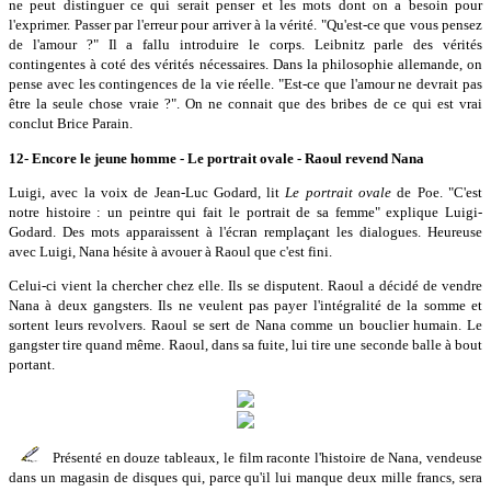
ne peut distinguer ce qui serait penser et les mots dont on a besoin pour
l'exprimer. Passer par l'erreur pour arriver à la vérité. "Qu'est-ce que vous pensez
de l'amour ?" Il a fallu introduire le corps. Leibnitz parle des vérités
contingentes à coté des vérités nécessaires. Dans la philosophie allemande, on
pense avec les contingences de la vie réelle. "Est-ce que l'amour ne devrait pas
être la seule chose vraie ?". On ne connait que des bribes de ce qui est vrai
conclut Brice Parain.
12- Encore le jeune homme - Le portrait ovale - Raoul revend Nana
Luigi, avec la voix de Jean-Luc Godard, lit
Le portrait ovale
de Poe. "C'est
notre histoire : un peintre qui fait le portrait de sa femme" explique Luigi-
Godard. Des mots apparaissent à l'écran remplaçant les dialogues. Heureuse
avec Luigi, Nana hésite à avouer à Raoul que c'est fini.
Celui-ci vient la chercher chez elle. Ils se disputent. Raoul a décidé de vendre
Nana à deux gangsters. Ils ne veulent pas payer l'intégralité de la somme et
sortent leurs revolvers. Raoul se sert de Nana comme un bouclier humain. Le
gangster tire quand même. Raoul, dans sa fuite, lui tire une seconde balle à bout
portant.
Présenté en douze tableaux, le film raconte l'histoire de Nana, vendeuse
dans un magasin de disques qui, parce qu'il lui manque deux mille francs, sera