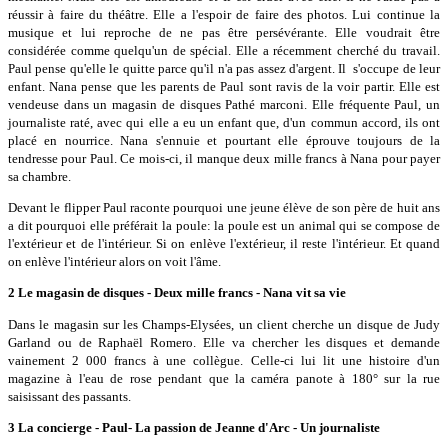
réussir à faire du théâtre. Elle a l'espoir de faire des photos. Lui continue la
musique et lui reproche de ne pas être persévérante. Elle voudrait être
considérée comme quelqu'un de spécial. Elle a récemment cherché du travail.
Paul pense qu'elle le quitte parce qu'il n'a pas assez d'argent. Il s'occupe de leur
enfant. Nana pense que les parents de Paul sont ravis de la voir partir. Elle est
vendeuse dans un magasin de disques Pathé marconi. Elle fréquente Paul, un
journaliste raté, avec qui elle a eu un enfant que, d'un commun accord, ils ont
placé en nourrice. Nana s'ennuie et pourtant elle éprouve toujours de la
tendresse pour Paul. Ce mois-ci, il manque deux mille francs à Nana pour payer
sa chambre.
Devant le flipper Paul raconte pourquoi une jeune élève de son père de huit ans
a dit pourquoi elle préférait la poule: la poule est un animal qui se compose de
l'extérieur et de l'intérieur. Si on enlève l'extérieur, il reste l'intérieur. Et quand
on enlève l'intérieur alors on voit l'âme.
2 Le magasin de disques - Deux mille francs - Nana vit sa vie
Dans le magasin sur les Champs-Elysées, un client cherche un disque de Judy
Garland ou de Raphaël Romero. Elle va chercher les disques et demande
vainement 2 000 francs à une collègue. Celle-ci lui lit une histoire d'un
magazine à l'eau de rose pendant que la caméra panote à 180° sur la rue
saisissant des passants.
3 La concierge - Paul- La passion de Jeanne d'Arc - Un journaliste