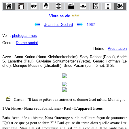
Vivre sa vie
Jean-Luc Godard
1962
Voir :
photogrammes
Genre :
Drame social
Thème :
Prostitution
Avec : Anna Karina (Nana Kleinfrankenheim), Sady Rebbot (Raoul), André
S. Labarthe (Paul), Guylaine Schlumberger (Yvette), Gérard Hoffman (Le
chef), Monique Messine (Elisabeth), Brice Parain (Lui-même). 1h25.
Carton : "Il faut se prêter aux autres et se donner à soi même. Montaigne
1 Un bistrot - Nana veut abandonner - Paul - L'appareil à sous.
Paris. Accoudée au bistrot, Nana s'interroge sur la meilleure façon de prononcer
"Qu'est ce que ça peut te faire ?" à Paul qui se dit triste alors qu'elle avoue être
méchante. Mais elle est amoureuse et Il est cruel avec elle. Il ne l'aide pas à