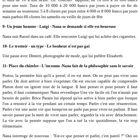
pour une nuit. Taxe de 10 000 à 20 000 francs par jours à payer en fin de
semaine au souteneur. 5 à 8 clients par jours entre 4 000 et 8 000 francs par jours
mais parfois 60 clients les samedis ou veille de jours de fête
9- Un jeune homme - Luigi - Nana se demande si elle est heureuse
Nana suit Raoul dans un café. Elle rencontre Luigi qui lui achète des cigarettes.
10- Le trottoir - un type - Le bonheur n'est pas gai
Une passe avec Dimitri, photographe de mode, qui lui préfère Elisabeth.
11- Place du châtelet - L'inconnu -Nana fait de la philosophie sans le savoir
Portos, la première fois qu'il a pensé, il en est mort. On ne peut pas vivre sans
parler. On doit arriver à bien s'exprimer. On est encore capable de comprendre
Platon dont on ignore tout de la langue. Il faut penser et pour penser il faut
parler, il faut communiquer. Nana revendique Une vie facile où l'on n'aurait pas
besoin de parler. Brice Parain lui répond qu'on arrive à bien parler que lorsque
l'on a renoncé à la vie pendant un certain temps. Parler c'est une résurrection.
Parler c'est une autre vie que lorsqu'on ne parle pas pour vivre en parlant. Il faut
savoir passer par la mort de vivre sans parler; regarder la vie avec détachement.
La vie avec la pensée suppose que l'on a tué la vie quotidienne, la vie trop
élémentaire.
Nana interroge de nouveau : "Est-ce que penser et parler, c'est pareil ?" Oui on