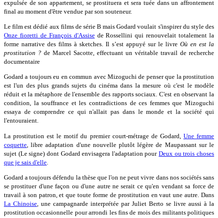
expulsée de son appartement, se prostituera et sera tuée dans un affrontement
final au moment d'être vendue par son souteneur.
Le film est dédié aux films de série B mais Godard voulait s'inspirer du style des
Onze fioretti de François d'Assise
de Rossellini qui renouvelait totalement la
forme narrative des films à sketches. Il s’est appuyé sur le livre
Où en est la
prostitution ?
de Marcel Sacotte, effectuant un véritable travail de recherche
documentaire
Godard a toujours eu en commun avec Mizoguchi de penser que la prostitution
est l'un des plus grands sujets du cinéma dans la mesure où c'est le modèle
réduit et la métaphore de l'ensemble des rapports sociaux. C'est en observant la
condition, la souffrance et les contradictions de ces femmes que Mizoguchi
essaya de comprendre ce qui n'allait pas dans le monde et la société qui
l'entouraient.
La prostitution est le motif du premier court-métrage de Godard,
Une femme
coquette
, libre adaptation d'une nouvelle plutôt légère de Maupassant sur le
sujet (Le signe) dont Godard envisagera l'adaptation pour
Deux ou trois choses
que je sais d'elle
.
Godard a toujours défendu la thèse que l'on ne peut vivre dans nos sociétés sans
se prostituer d'une façon ou d'une autre ne serait ce qu'en vendant sa force de
travail à son patron, et que toute forme de prostitution en vaut une autre. Dans
La Chinoise
, une campagnarde interprétée par Juliet Berto se livre aussi à la
prostitution occasionnelle pour arrondi les fins de mois des militants politiques