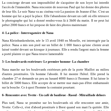
La concierge devant son impossibilité de s'acquitter de son loyer lui interdit
l'accès de l'immeuble. Nana rencontre de nouveau Paul qui lui donne des photos
de leur fils. Le soir Nana va au cinéma voir La passion de Jeanne d'Arc. C'est un
homme qui lui a payé la place. Elle l'abandonne devant un café où elle retrouve
le photographe qui lui a donné rendez-vous là à 3h00 du matin. Il ne peut lui
prêter 2000 francs et lui propose de faire des photos maintenant
4- La police - Interrogatoire de Nana
Nana Kleinfrankenheim, née le 15 avril 1940 en Moselle, est interrogée par la
police. Nana a mis son pied sur un billet de 1 000 francs qu'une cliente avait
laissé tombé devant un kiosque à journaux. Elle a rendu l'argent mais la femme
a porté plainte ce que Nana trouve lamentable
5- Les boulevards extérieurs- Le premier homme- La chambre
Nana marche sur les boulevards extérieurs près de la porte Maillot au milieu
d'autres prostituées. Un homme l'aborde. Il lui montre l'hôtel. Elle prend la
chambre 27 et demande un peu au hasard 4000 francs à l'homme. Il lui laisse le
billet de 5000 francs. Elle accepte de se mettre nue mais pas d'être embarrassée
sur la bouche. Ce à quoi l'homme la contraint pourtant.
6- Rencontre avec Yvette - Un café de banlieue - Raoul - Mitraillade dehors
Plus tard, Nana se promène sur les boulevards où elle rencontre une amie,
Yvette. Celle-ci, s'est d'abord prostituée à Brest quand son mari l'a quittée. Elle