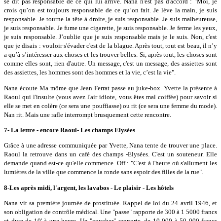
se dit pas responsable de ce qui lui arrive. Nana n'est pas d'accord : "Moi, je
crois qu’on est toujours responsable de ce qu’on fait. Je lève la main, je suis
responsable. Je tourne la tête à droite, je suis responsable. Je suis malheureuse,
je suis responsable. Je fume une cigarette, je suis responsable. Je ferme les yeux,
je suis responsable. J’oublie que je suis responsable mais je le suis. Non, c'est
que je disais : vouloir s'évader c'est de la blague. Après tout, tout est beau, il n’y
a qu’à s’intéresser aux choses et les trouver belles. Si, après tout, les choses sont
comme elles sont, rien d'autre. Un message, c'est un message, des assiettes sont
des assiettes, les hommes sont des hommes et la vie, c’est la vie".
Nana écoute Ma môme que Jean Ferrat passe au juke-box. Yvette la présente à
Raoul qui l'insulte (vous avez l'air idiote, vous êtes mal coiffée) pour savoir si
elle se met en colère (ce sera une pouffiasse) ou rit (ce sera une femme du mode).
Nan rit. Mais une rafle interrompt brusquement cette rencontre.
7- La lettre - encore Raoul- Les champs Elysées
Grâce à une adresse communiquée par Yvette, Nana tente de trouver une place.
Raoul la retrouve dans un café des champs -Elysées. C'est un souteneur. Elle
demande quand est-ce qu'elle commence. Off : "C'est à l'heure où s'allument les
lumières de la ville que commence la ronde sans espoir des filles de la rue".
8-Les après midi, l'argent, les lavabos - Le plaisir - Les hôtels
Nana vit sa première journée de prostituée. Rappel de loi du 24 avril 1946, et
son obligation de contrôle médical. Une "passe" rapporte de 300 à 1 5000 francs
et dure de 10' à une heure. Un "coucher" rapporte, de 10 000 à 50 000 francs