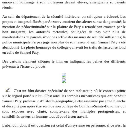
émouvant hommage à son professeur devant élèves, enseignants et parents
réunis.
Au sein du département de la sécurité intérieure, on sait qu'on a échoué. Les
propos et images diffusés par Anzorov auraient dus alerter sur sa dangerosité; la
mention de pédocriminalité sur la plainte de Paty a retardé son examen par le
bon magistrat, les autorités rectorales, soulagées de pas voir plus de
manifestations de parents, n'ont pas activé des mesures de sécurité suffisantes; la
police municipale n'a pas jugé non plus de son ressort d’agir. Samuel Paty a été
abandonné. La photo hommage du collège qui avait les traits de l'acteur se fond
en celle de Samuel Paty.
Des cartons viennent clôturer le film en indiquant les peines des différents
prévenus à l’issue du procès.
C'est un film dossier, spécialité de son réalisateur, où le contenu prime
sur le regard porté sur lui. C'est ainsi les terribles mécanismes qui ont conduit
Samuel Paty, professeur d'histoire-géographie, à être assassiné par arme blanche
et décapité peu après être sorti de son collège de Conflans-Sainte-Honorine qui
sont exposés avec clarté, compte-tenu des multiples protagonistes, et
sensibilités envers un homme tout dévoué à son travail.
L'abandon dont il est question est celui d'un systeme où personne, si ce n'est la