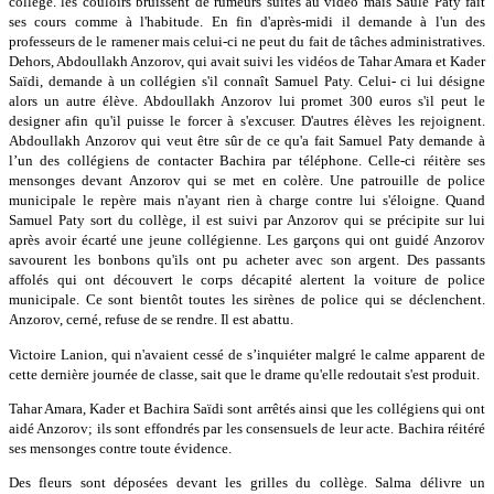
collège. les couloirs bruissent de rumeurs suites au vidéo mais Saule Paty fait
ses cours comme à l'habitude. En fin d'après-midi il demande à l'un des
professeurs de le ramener mais celui-ci ne peut du fait de tâches administratives.
Dehors, Abdoullakh Anzorov, qui avait suivi les vidéos de Tahar Amara et Kader
Saïdi, demande à un collégien s'il connaît Samuel Paty. Celui- ci lui désigne
alors un autre élève. Abdoullakh Anzorov lui promet 300 euros s'il peut le
designer afin qu'il puisse le forcer à s'excuser. D'autres élèves les rejoignent.
Abdoullakh Anzorov qui veut être sûr de ce qu'a fait Samuel Paty demande à
l’un des collégiens de contacter Bachira par téléphone. Celle-ci réitère ses
mensonges devant Anzorov qui se met en colère. Une patrouille de police
municipale le repère mais n'ayant rien à charge contre lui s'éloigne. Quand
Samuel Paty sort du collège, il est suivi par Anzorov qui se précipite sur lui
après avoir écarté une jeune collégienne. Les garçons qui ont guidé Anzorov
savourent les bonbons qu'ils ont pu acheter avec son argent. Des passants
affolés qui ont découvert le corps décapité alertent la voiture de police
municipale. Ce sont bientôt toutes les sirènes de police qui se déclenchent.
Anzorov, cerné, refuse de se rendre. Il est abattu.
Victoire Lanion, qui n'avaient cessé de s’inquiéter malgré le calme apparent de
cette dernière journée de classe, sait que le drame qu'elle redoutait s'est produit.
Tahar Amara, Kader et Bachira Saïdi sont arrêtés ainsi que les collégiens qui ont
aidé Anzorov; ils sont effondrés par les consensuels de leur acte. Bachira réitéré
ses mensonges contre toute évidence.
Des fleurs sont déposées devant les grilles du collège. Salma délivre un