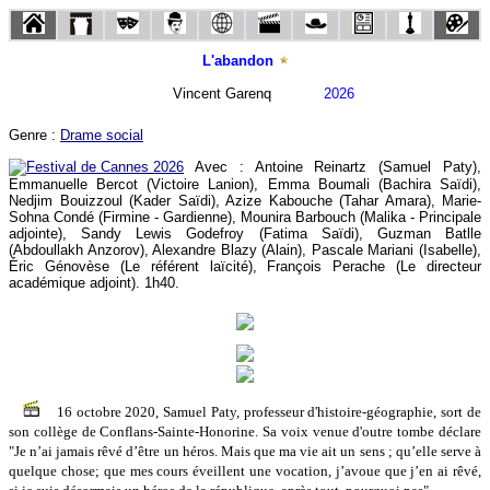
L'abandon
Vincent Garenq
2026
Genre :
Drame social
Avec : Antoine Reinartz (Samuel Paty),
Emmanuelle Bercot (Victoire Lanion), Emma Boumali (Bachira Saïdi),
Nedjim Bouizzoul (Kader Saïdi), Azize Kabouche (Tahar Amara), Marie-
Sohna Condé (Firmine - Gardienne), Mounira Barbouch (Malika - Principale
adjointe), Sandy Lewis Godefroy (Fatima Saïdi), Guzman Batlle
(Abdoullakh Anzorov), Alexandre Blazy (Alain), Pascale Mariani (Isabelle),
Éric Génovèse (Le référent laïcité), François Perache (Le directeur
académique adjoint). 1h40.
16 octobre 2020, Samuel Paty, professeur d'histoire-géographie, sort de
son collège de Conflans-Sainte-Honorine. Sa voix venue d'outre tombe déclare
"Je n’ai jamais rêvé d’être un héros. Mais que ma vie ait un sens ; qu’elle serve à
quelque chose; que mes cours éveillent une vocation, j’avoue que j’en ai rêvé,