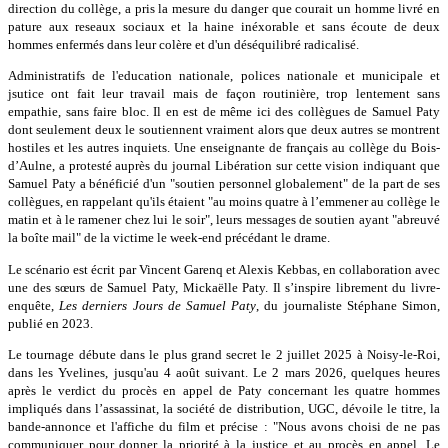
direction du collège, a pris la mesure du danger que courait un homme livré en
pature aux reseaux sociaux et la haine inéxorable et sans écoute de deux
hommes enfermés dans leur colère et d'un déséquilibré radicalisé.
Administratifs de l'education nationale, polices nationale et municipale et
jsutice ont fait leur travail mais de façon routinière, trop lentement sans
empathie, sans faire bloc. Il en est de même ici des collègues de Samuel Paty
dont seulement deux le soutiennent vraiment alors que deux autres se montrent
hostiles et les autres inquiets. Une enseignante de français au collège du Bois-
d’Aulne, a protesté auprès du journal Libération sur cette vision indiquant que
Samuel Paty a bénéficié d'un "soutien personnel globalement" de la part de ses
collègues, en rappelant qu'ils étaient "au moins quatre à l’emmener au collège le
matin et à le ramener chez lui le soir", leurs messages de soutien ayant "abreuvé
la boîte mail" de la victime le week-end précédant le drame.
Le scénario est écrit par Vincent Garenq et Alexis Kebbas, en collaboration avec
une des sœurs de Samuel Paty, Mickaëlle Paty. Il s’inspire librement du livre-
enquête,
Les derniers Jours de Samuel Paty
, du journaliste Stéphane Simon,
publié en 2023.
Le tournage débute dans le plus grand secret le 2 juillet 2025 à Noisy-le-Roi,
dans les Yvelines, jusqu'au 4 août suivant. Le 2 mars 2026, quelques heures
après le verdict du procès en appel de Paty concernant les quatre hommes
impliqués dans l’assassinat, la société de distribution, UGC, dévoile le titre, la
bande-annonce et l'affiche du film et précise : "Nous avons choisi de ne pas
communiquer pour donner la priorité à la justice et au procès en appel. Le