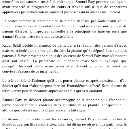
montré les caricatures a suscité la polémique. Samuel Paty proteste expliquant
avoir respecté le programme du cours et n'avoir utilisé que de caricatures
approuvées par l'éducation nationale et proposées sur la plateforme Eduscol.
La police informe la principale de la plainte déposée par Kader Saïdi et lui
interdit alors le moindre contact avec lui notamment au cours d'une réunion de
parents d'élèves. L’inspecteur conseille à la principale de faire en sorte que
Samuel Paty se mette en retrait de cette affaire.
Kader Saïdi décide finalement de participer à la réunion des parents d'élèves
mais est refoulé par la principale du faite la plainte qu'il a déposé. Les quelques
parents d’élèves présents sont tous des soutiens de Samuel Paty mais s’étonnent
qu'il soit absent. La principale lui téléphone mais Samuel explique que
puisqu'on lui avait dit de se mettre en retrait il avait compris qu'il n'était pas
convié et s'excuse de ce malentendu.
Le référent laïcité l'informe qu'il doit porter plainte et après constitution d'un
dossier qu'il doit réaliser depuis chez lui. Profondément affecté, Samuel tente de
retrouver un peu de réconfort auprès de son fils qui s'est endormi.
Samuel Paty va déposer plainte accompagné de la principale, il s'étonne du
terme pédocriminalité contenu dans l'intitulé de la plainte. L'inspecteur lui
affirme que cela n'a aucune importance et le fait signer.
Le dernier jour d’école avant les vacances, Samuel Paty revient chercher le
doudous que son fils a oublié chez lui et lui dit au revoir avant de partir pour le