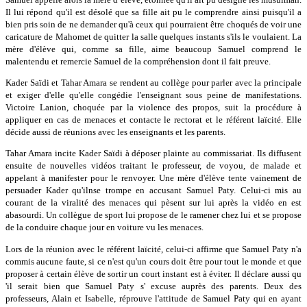
Il lui répond qu'il est désolé que sa fille ait pu le comprendre ainsi puisqu'il a
bien pris soin de ne demander qu'à ceux qui pourraient être choqués de voir une
caricature de Mahomet de quitter la salle quelques instants s'ils le voulaient. La
mère d'élève qui, comme sa fille, aime beaucoup Samuel comprend le
malentendu et remercie Samuel de la compréhension dont il fait preuve.
Kader Saïdi et Tahar Amara se rendent au collège pour parler avec la principale
et exiger d'elle qu'elle congédie l'enseignant sous peine de manifestations.
Victoire Lanion, choquée par la violence des propos, suit la procédure à
appliquer en cas de menaces et contacte le rectorat et le référent laïcité. Elle
décide aussi de réunions avec les enseignants et les parents.
Tahar Amara incite Kader Saïdi à déposer plainte au commissariat. Ils diffusent
ensuite de nouvelles vidéos traitant le professeur, de voyou, de malade et
appelant à manifester pour le renvoyer. Une mère d'élève tente vainement de
persuader Kader qu'ilnse trompe en accusant Samuel Paty. Celui-ci mis au
courant de la viralité des menaces qui pèsent sur lui après la vidéo en est
abasourdi. Un collègue de sport lui propose de le ramener chez lui et se propose
de la conduire chaque jour en voiture vu les menaces.
Lors de la réunion avec le référent laïcité, celui-ci affirme que Samuel Paty n'a
commis aucune faute, si ce n'est qu'un cours doit être pour tout le monde et que
proposer à certain élève de sortir un court instant est à éviter. Il déclare aussi qu
'il serait bien que Samuel Paty s' excuse auprès des parents. Deux des
professeurs, Alain et Isabelle, réprouve l'attitude de Samuel Paty qui en ayant