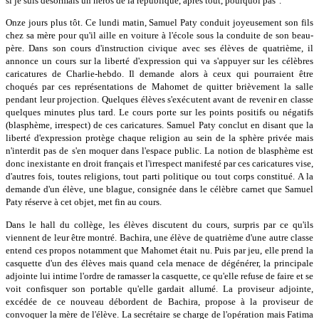
si je suis désormais un héros de la république, après tout, pourquoi pas".
Onze jours plus tôt. Ce lundi matin, Samuel Paty conduit joyeusement son fils
chez sa mère pour qu'il aille en voiture à l'école sous la conduite de son beau-
père. Dans son cours d'instruction civique avec ses élèves de quatrième, il
annonce un cours sur la liberté d'expression qui va s'appuyer sur les célèbres
caricatures de Charlie-hebdo. Il demande alors à ceux qui pourraient être
choqués par ces représentations de Mahomet de quitter brièvement la salle
pendant leur projection. Quelques élèves s'exécutent avant de revenir en classe
quelques minutes plus tard. Le cours porte sur les points positifs ou négatifs
(blasphème, irrespect) de ces caricatures. Samuel Paty conclut en disant que la
liberté d'expression protège chaque religion au sein de la sphère privée mais
n'interdit pas de s'en moquer dans l'espace public. La notion de blasphème est
donc inexistante en droit français et l'irrespect manifesté par ces caricatures vise,
d'autres fois, toutes religions, tout parti politique ou tout corps constitué. A la
demande d'un élève, une blague, consignée dans le célèbre carnet que Samuel
Paty réserve à cet objet, met fin au cours.
Dans le hall du collège, les élèves discutent du cours, surpris par ce qu'ils
viennent de leur être montré. Bachira, une élève de quatrième d'une autre classe
entend ces propos notamment que Mahomet était nu. Puis par jeu, elle prend la
casquette d'un des élèves mais quand cela menace de dégénérer, la principale
adjointe lui intime l'ordre de ramasser la casquette, ce qu'elle refuse de faire et se
voit confisquer son portable qu'elle gardait allumé. La proviseur adjointe,
excédée de ce nouveau débordent de Bachira, propose à la proviseur de
convoquer la mère de l'élève. La secrétaire se charge de l'opération mais Fatima