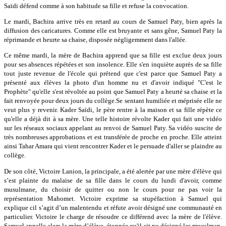
Saïdi défend comme à son habitude sa fille et refuse la convocation.
Le mardi, Bachira arrive très en retard au cours de Samuel Paty, bien après la
diffusion des caricatures. Comme elle est bruyante et sans gêne, Samuel Paty la
réprimande et heurte sa chaise, disposée négligemment dans l'allée.
Ce même mardi, la mère de Bachira apprend que sa fille est exclue deux jours
pour ses absences répétées et son insolence. Elle s'en inquiète auprès de sa fille
tout juste revenue de l'école qui prétend que c'est parce que Samuel Paty a
présenté aux élèves la photo d'un homme nu et d'avoir indiqué "C'est le
Prophète" qu'elle s'est révoltée au point que Samuel Paty a heurté sa chaise et la
fait renvoyée pour deux jours du collège.Se sentant humiliée et méprisée elle ne
veut plus y revenir. Kader Saïdi, le père rentre à la maison et sa fille répète ce
qu'elle a déjà dit à sa mère. Une telle histoire révolte Kader qui fait une vidéo
sur les réseaux sociaux appelant au renvoi de Samuel Paty. Sa vidéo suscite de
très nombreuses approbations et est transférée de proche en proche. Elle atteint
ainsi Tahar Amara qui vient rencontrer Kader et le persuade d'aller se plaindre au
collège.
De son côté, Victoire Lanion, la principale, a été alertée par une mère d'élève qui
s’est plainte du malaise de sa fille dans le cours du lundi d'avoir, comme
musulmane, du choisir de quitter ou non le cours pour ne pas voir la
représentation Mahomet. Victoire exprime sa stupéfaction à Samuel qui
explique cil s’agit d’un malentendu et réfute avoir désigné une communauté en
particulier. Victoire le charge de résoudre ce différend avec la mère de l'élève.
Samuel appelle alors la mère d’élève, étonnée qu'il ait pu désigné les musulman.