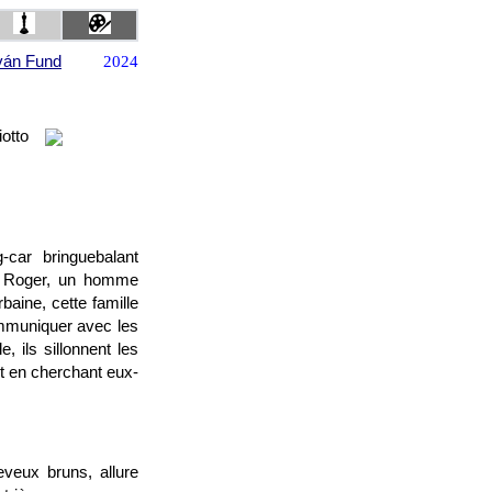
ván Fund
2024
otto
-car bringuebalant
s, Roger, un homme
baine, cette famille
mmuniquer avec les
, ils sillonnent les
t en cherchant eux-
eux bruns, allure