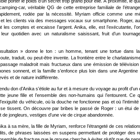
e porter le poids d’un secret trop grand pour elle. À proximité, le 
e camping-car, véritable QG de cette entreprise familiale de l’étran
rapidement, rodée par la nécessité. Myriam officie comme une mèr
e et les clients via des messages vocaux sur smartphone. Roger, aut
nt les comptes et encaisse l’argent. Anika, elle, est l’exécutante, l’or
leur quotidien avec un naturalisme saisissant, fruit d’un tourn
sultation » donne le ton : un homme, tenant une tortue dans la
ute, traduit, ou peut-être invente. La frontière entre le charlatanism
passage maladroit mais fructueux dans une émission de télévision
ones sonnent, et la famille s’enfonce plus loin dans une Argentine 
vés et de nature indifférente.
endu don d’Anika s’étiole au fur et à mesure du voyage au profit d’u
ette jeune fille et l’ensemble des non-humains qui l’entourent. Ce 
xiguïté du véhicule, où la douche ne fonctionne pas et où l’intimité
 se tissent. On découvre par bribes le passé de Roger : un étui de 
 de jongleurs, vestiges d’une vie de cirque abandonnée.
nika à sa mère, la fille de Myriam, renforce l’étrangeté de ces relation
its, de phrases laissées en suspens permettant de protéger des r
nsemble de fracture que le groupe cherche à éviter plutôt que de pans