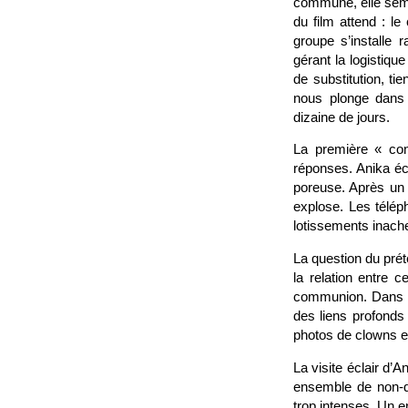
commune, elle sembl
du film attend : l
groupe s’installe 
gérant la logistiqu
de substitution, tie
nous plonge dans 
dizaine de jours.
La première « con
réponses. Anika éco
poreuse. Après un 
explose. Les téléph
lotissements inache
La question du prét
la relation entre c
communion. Dans l’e
des liens profonds
photos de clowns et
La visite éclair d’A
ensemble de non-d
trop intenses. Un e