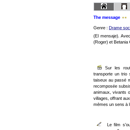
The message
Genre :
Drame soci
(El mensaje). Avec
(Roger) et Betania
Sur les rou
transporte un tri
taiseux au passé my
recomposée subsis
animaux, vivants ou
villages, offrant 
mêmes un sens à l
Le film s’o