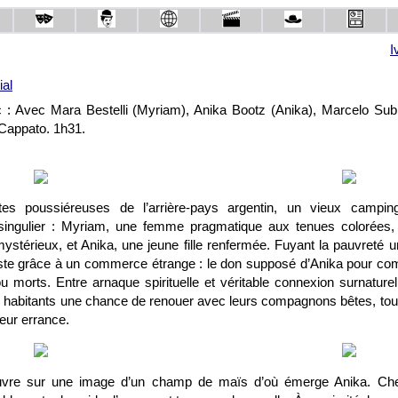
I
al
 : Avec Mara Bestelli (Myriam), Anika Bootz (Anika), Marcelo Subi
 Cappato. 1h31.
tes poussiéreuses de l’arrière-pays argentin, un vieux camping
o singulier : Myriam, une femme pragmatique aux tenues colorée
stérieux, et Anika, une jeune fille renfermée. Fuyant la pauvreté ur
te grâce à un commerce étrange : le don supposé d’Anika pour co
 morts. Entre arnaque spirituelle et véritable connexion surnaturelle
aux habitants une chance de renouer avec leurs compagnons bêtes, tou
eur errance.
uvre sur une image d’un champ de maïs d’où émerge Anika. Chev