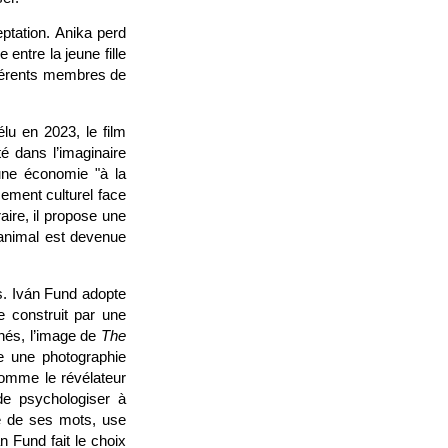
ptation. Anika perd
entre la jeune fille
ifférents membres de
élu en 2023, le film
é dans l’imaginaire
une économie "à la
ement culturel face
aire, il propose une
’animal est devenue
s. Iván Fund adopte
e construit par une
hés, l’image de
The
re une photographie
comme le révélateur
de psychologiser à
e de ses mots, use
n Fund fait le choix