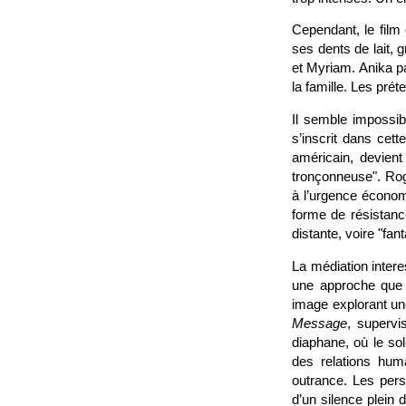
Cependant, le film
ses dents de lait, 
et Myriam. Anika pa
la famille. Les prét
Il semble impossib
s’inscrit dans cet
américain, devien
tronçonneuse". Rog
à l’urgence économi
forme de résistanc
distante, voire "fan
La médiation inter
une approche que l
image explorant un
Message
, supervi
diaphane, où le so
des relations hum
outrance. Les per
d’un silence plein 