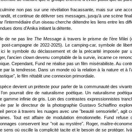
 culmine non pas sur une révélation fracassante, mais sur une acce
grandit, et continue de délivrer ses messages, jusqu’à une scène finale 
r l’intermédiaire d’un oiseau cherche détendre les liens entre les d
endues dons d’Anika initiant la détente.
le de ne pas lire
The Message
à travers le prisme de l’ère Milei (
te post-campagne de 2022-2025). Le camping-car, symbole de libert
t ici le symbole du déclassement et de la précarité imposée par 
er, l’ancien clown devenu comptable de la survie, incarne ce renonc
que. Cependant, Fund ne réalise pas un film misérabiliste. Au contr
e par la tendresse. Dans un monde où la relation à la nature et à l
tastique", le film rétablit une connexion primordiale.
espèce devient un prétexte pour parler de la communauté des vivant
’on pourrait dire de naturalisme poétique. Un naturalisme poétiqu
e gamme infinie de gris. Loin des contrastes expressionnistes tranc
sée par le directeur de la photographie Gustavo Schiaffino explo
leil perce à travers les nuages avec une "beauté sensorielle", agit 
aines. Tout est affaire de modulation émotionnelle. Fund refuse 
sonnages conservent leur "roit au mystère". Roger, maître-économ
de sens où oscille la complicité tacite et le besoin de se protéger. Ivá