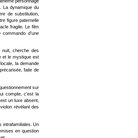
quatrième personnage
ge. La dynamique du
e de substitution,
re figure paternelle
acle fragile. Le film
age commando d’une
 nuit, cherche des
e et le mystique est
 locale, la demande
précarisée, faite de
n questionnement sur
qui compte, c’est la
 est un luxe absent,
violon révélant des
s intrafamiliales. Un
emises en question
er.