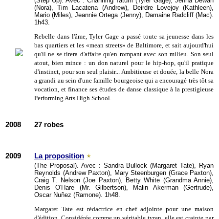
(Step Up). Avec : Channing Tatum (Tyler Gage), Jenna Dewan
(Nora), Tim Lacatena (Andrew), Deirdre Lovejoy (Kathleen),
Mario (Miles), Jeannie Ortega (Jenny), Damaine Radcliff (Mac).
1h43.
Rebelle dans l'âme, Tyler Gage a passé toute sa jeunesse dans les
bas quartiers et les «mean streets» de Baltimore, et sait aujourd'hui
qu'il ne se tirera d'affaire qu'en rompant avec son milieu. Son seul
atout, bien mince : un don naturel pour le hip-hop, qu'il pratique
d'instinct, pour son seul plaisir... Ambitieuse et douée, la belle Nora
a grandi au sein d'une famille bourgeoise qui a encouragé très tôt sa
vocation, et finance ses études de danse classique à la prestigieuse
Performing Arts High School.
2008
27 robes
2009
La proposition
(The Proposal). Avec : Sandra Bullock (Margaret Tate), Ryan
Reynolds (Andrew Paxton), Mary Steenburgen (Grace Paxton),
Craig T. Nelson (Joe Paxton), Betty White (Grandma Annie),
Denis O'Hare (Mr. Gilbertson), Malin Akerman (Gertrude),
Oscar Nuñez (Ramone). 1h48.
Margaret Tate est rédactrice en chef adjointe pour une maison
d'édition. Considérée comme un véritable tyran, elle est crainte par