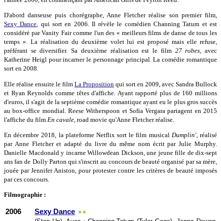
D'abord danseuse puis chorégraphe, Anne Fletcher réalise son premier film,
Sexy Dance
, qui sort en 2006. Il révèle le comédien Channing Tatum et est
considéré par Vanity Fair comme l'un des « meilleurs films de danse de tous les
temps ». La réalisation du deuxième volet lui est proposé mais elle refuse,
préférant se diversifier. Sa deuxième réalisation est le film
27 robes
, avec
Katherine Heigl pour incarner le personnage principal. La comédie romantique
sort en 2008.
Elle réalise ensuite le film
La Proposition
qui sort en 2009, avec Sandra Bullock
et Ryan Reynolds comme têtes d'affiche. Ayant rapporté plus de 160 millions
d'euros, il s'agit de la septième comédie romantique ayant eu le plus gros succès
au box-office mondial. Reese Witherspoon et Sofia Vergara partagent en 2015
l'affiche du film
En cavale
, road movie qu'Anne Fletcher réalise.
En décembre 2018, la plateforme Netflix sort le film musical
Dumplin'
, réalisé
par Anne Fletcher et adapté du livre du même nom écrit par Julie Murphy.
Danielle Macdonald y incarne Willowdean Dickson, une jeune fille de dix-sept
ans fan de Dolly Parton qui s'inscrit au concours de beauté organisé par sa mère,
jouée par Jennifer Aniston, pour protester contre les critères de beauté imposés
par ces concours.
Filmographie :
2006
Sexy Dance