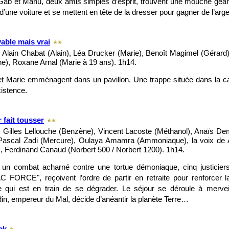
ab et Manu, deux amis simples d’esprit, trouvent une mouche géan
 d’une voiture et se mettent en tête de la dresser pour gagner de l’arg
able mais vrai
 Alain Chabat (Alain), Léa Drucker (Marie), Benoît Magimel (Gérar
e), Roxane Arnal (Marie à 19 ans). 1h14.
et Marie emménagent dans un pavillon. Une trappe située dans la c
xistence.
 fait tousser
 Gilles Lellouche (Benzène), Vincent Lacoste (Méthanol), Anaïs Dem
Pascal Zadi (Mercure), Oulaya Amamra (Ammoniaque), la voix de 
), Ferdinand Canaud (Norbert 500 / Norbert 1200). 1h14.
 un combat acharné contre une tortue démoniaque, cinq justiciers
 FORCE", reçoivent l’ordre de partir en retraite pour renforcer l
e qui est en train de se dégrader. Le séjour se déroule à mervei
in, empereur du Mal, décide d’anéantir la planète Terre…