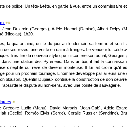
te de police. Un tête-à-tête, en garde à vue, entre un commissaire e
aim
 Jean Dujardin (Georges), Adèle Haenel (Denise), Albert Delpy (Mo
 (Nicolas). 1h20.
s, la quarantaine, quitte du jour au lendemain sa femme et son trava
n de ses rêves, une veste en daim à franges. Le vendeur lui cède
que. Très fier du nouveau style que lui confère son achat, George
l dans une station des Pyrénées. Dans un bar, il fait la connaiss
se cinéphile qui rêve de devenir monteuse. Il lui fait croire qu'il e
ge pour un prochain tournage. L'homme développe par ailleurs une 
on blouson. Quentin Dupieux continue la construction de son oeuvre
ù l'absurde le dispute au non-sens, avec une pointe de sauvagerie.
bules
: Grégoire Ludig (Manu), David Marsais (Jean-Gab), Adèle Exarc
Hair (Cécile), Roméo Elvis (Serge), Coralie Russier (Sandrine), Bru