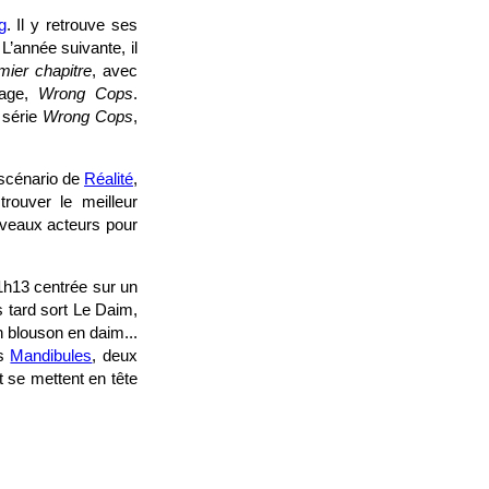
g
. Il y retrouve ses
L’année suivante, il
ier chapitre
, avec
rage,
Wrong Cops
.
 série
Wrong Cops
,
 scénario de
Réalité
,
trouver le meilleur
uveaux acteurs pour
1h13 centrée sur un
 tard sort Le Daim,
 blouson en daim...
ns
Mandibules
, deux
 se mettent en tête