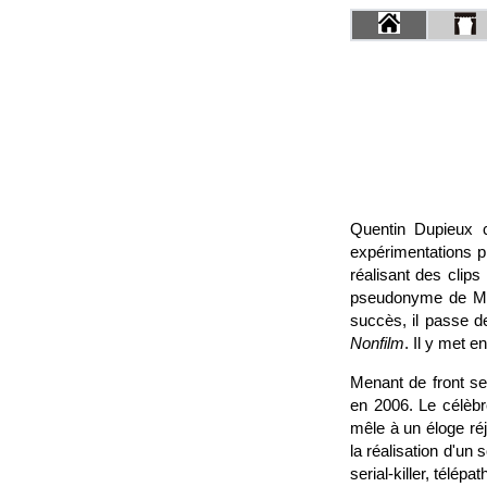
Quentin Dupieux c
expérimentations p
réalisant des clip
pseudonyme de Mr O
succès, il passe d
Nonfilm
. Il y met e
Menant de front se
en 2006. Le célèbr
mêle à un éloge ré
la réalisation d'un 
serial-killer, télépat