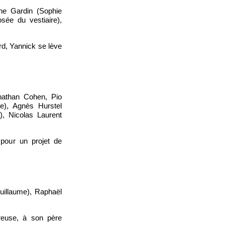
he Gardin (Sophie
sée du vestiaire),
rd, Yannick se lève
onathan Cohen, Pio
e), Agnès Hurstel
), Nicolas Laurent
 pour un projet de
uillaume), Raphaël
reuse, à son père