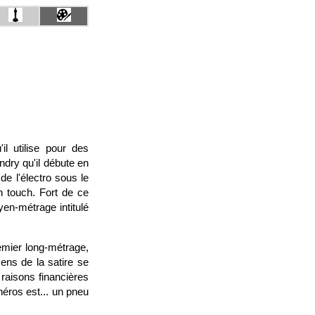
l utilise pour des
dry qu'il débute en
e l'électro sous le
h touch. Fort de ce
en-métrage intitulé
emier long-métrage,
ens de la satire se
raisons financières
 héros est... un pneu