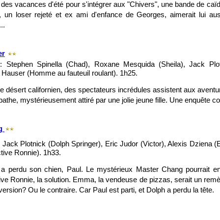
e des vacances d'été pour s'intégrer aux "Chivers", une bande de caïds
, un loser rejeté et ex ami d'enfance de Georges, aimerait lui auss
..
er
: Stephen Spinella (Chad), Roxane Mesquida (Sheila), Jack Plot
Hauser (Homme au fauteuil roulant). 1h25.
e désert californien, des spectateurs incrédules assistent aux aventu
épathe, mystérieusement attiré par une jolie jeune fille. Une enquête
g
 Jack Plotnick (Dolph Springer), Eric Judor (Victor), Alexis Dziena (
tive Ronnie). 1h33.
 a perdu son chien, Paul. Le mystérieux Master Chang pourrait en
ive Ronnie, la solution. Emma, la vendeuse de pizzas, serait un remèd
version? Ou le contraire. Car Paul est parti, et Dolph a perdu la tête.