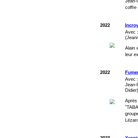
Jean-G
coffre
2022
Incroy
Avec :
(Jeann
Alain 
leur e
2022
Fumer
Avec :
Jean-
Didier
Après
"TABAC
group
Lézard