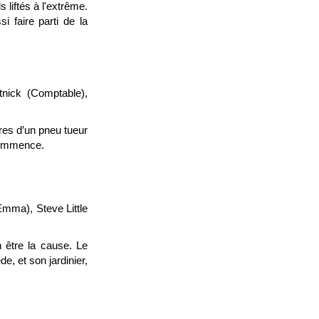
 liftés à l'extrême.
i faire parti de la
nick (Comptable),
res d’un pneu tueur
 commence.
Emma), Steve Little
 être la cause. Le
e, et son jardinier,