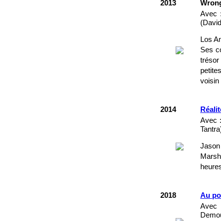
2013
Wron
Avec 
(David
Los An
Ses co
trésor
petite
voisin
2014
Réalit
Avec :
Tantra
Jason
Marsha
heures
2018
Au po
Avec 
Demous