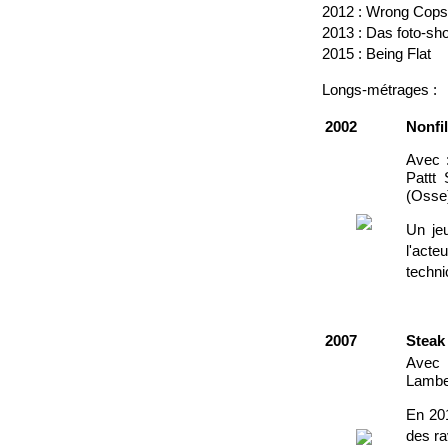
2012 : Wrong Cops 
2013 : Das foto-sh
2015 : Being Flat
Longs-métrages :
2002
Nonfi
Avec 
Pattt
(Osse)
Un jeu
l'act
techni
2007
Steak
Avec 
Lamber
En 201
des ra