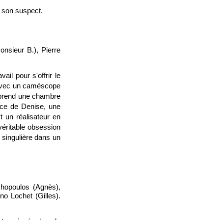
t son suspect.
nsieur B.), Pierre
il pour s'offrir le
 avec un caméscope
s prend une chambre
ance de Denise, une
st un réalisateur en
véritable obsession
 singulière dans un
hopoulos (Agnès),
no Lochet (Gilles).