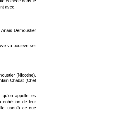
te coincée dans le
ent avec.
d) Anaïs Demoustier
ave va bouleverser
oustier (Nicotine),
Alain Chabat (Chef
 qu’on appelle les
a cohésion de leur
lle jusqu’à ce que