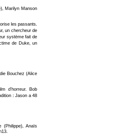
e), Marilyn Manson
rorise les passants.
ur, un chercheur de
eur système fait de
victime de Duke, un
odie Bouchez (Alice
lm d'horreur. Bob
dition : Jason a 48
 (Philippe), Anaïs
h13.