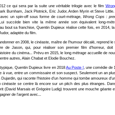
2 ce qui sera par la suite une véritable trilogie avec le film
Wron
ark Burnham, Jack Plotnick, Eric Judor, Arden Myrin et Steve Little. 
e avec un spin-off sous forme de court-métrage,
Wrong Cops : prem
Lui succède bien vite la même année son équivalent long-mét
u bout sa franchise, Quentin Dupieux réalise cette fois, en 2014, la
Judor, adaptée du film.
andonner en 2008, le cinéaste, maître de l’humour décalé, reprend le
oire de Jason, qui, pour réaliser son premier film d’horreur, doit 
istoire du cinéma... Prévu en 2015, le long métrage accueille de no
, entre autres, Alain Chabat et Elodie Bouchez.
atypique, Quentin Dupieux livre en 2018
Au Poste !
, une comédie de 
rde à vue, entre un commissaire et son suspect. Seulement un an plus
ujardin, qui raconte l’histoire d’un homme qui tombe amoureux d’un
u cinéaste se centre là encore sur un pitch des plus étranges. Da
rit (David Marsais et Grégoire Ludig) trouvent une mouche géante et
gagner de l'argent avec...