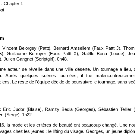
: Chapter 1
oot
lm
: Vincent Belorgey (Pattt), Bernard Amsellem (Faux Pattt J), Tho
 S), Guillaume Berroyer (Faux Pattt X), Gaëlle Bona (Louce), Je
, Julien Gangnet (Scriptgirl). 0h48.
ne acteur se réveille dans une ville déserte. Un tournage a lieu, 
eur. Après quelques scènes tournées, il tue malencontreuseme
ciens. Le reste de l'équipe décide de poursuivre le tournage, sans scé
: Eric Judor (Blaise), Ramzy Bedia (Georges), Sébastien Tellier 
t (Serge). 1h22.
6, la mode et les critères de beauté ont beaucoup changé. Une nou
vages chez les jeunes : le lifting du visage. Georges, un jeune diplô