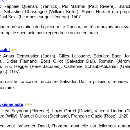
ck
: Raphaël Quenard (Yannick), Pio Marmaï (Paul Rivière), Blanc
), Sébastien Chassagne (William Keller), Agnès Hurstel (La prépo
aul Solal (Le monsieur qui s'énerve). 1h07.
ine représentation de la pièce « Le Cocu », un très mauvais bouleva
errompt le spectacle pour reprendre la soirée en main..
ali !
: Anaïs Demoustier (Judith), Gilles Lellouche, Edouard Baer, J
ï, Didier Flamand, Boris Gillot (Salvador Dali), Romain (Jérôm
e), Eric Hegger (Père Jacques), Catherine Schaub-Abkarian (Gala
es). 1h07.
urnaliste française rencontre Salvador Dali à plusieurs reprises
entaire.
uxième acte
 Léa Seydoux (Florence), Louis Garrel (David), Vincent Lindon (G
d (Willy), Manuel Guillot (Stéphane), Françoise Gazio (Rose). 1h20.
nce veut présenter David, l’homme dont elle est follement amou