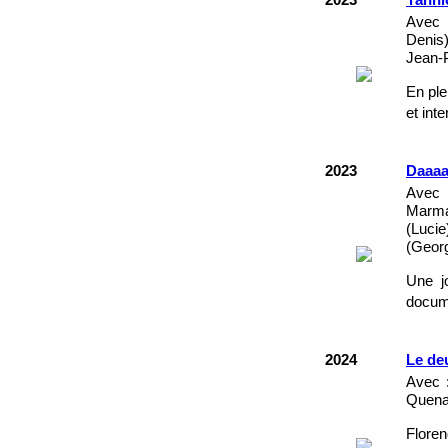
2023
Yanni
Avec 
Denis
Jean-P
En ple
et int
2023
Daaaaa
Avec 
Marma
(Luci
(Georg
Une jo
docum
2024
Le de
Avec :
Quenar
Flore