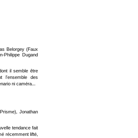
mas Belorgey (Faux
an-Philippe Dugand
dont il semble être
nt l'ensemble des
nario ni caméra...
(Prisme), Jonathan
velle tendance fait
mé récemment lifté,