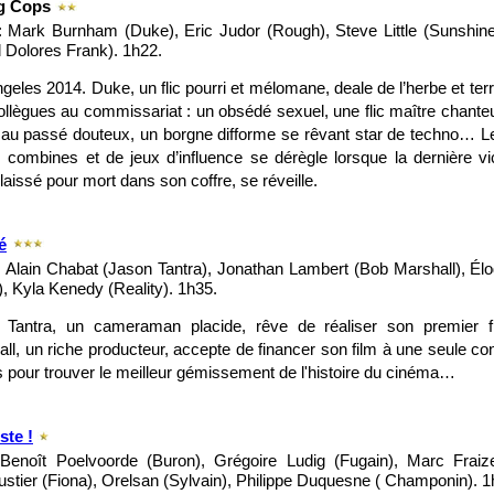
g Cops
: Mark Burnham (Duke), Eric Judor (Rough), Steve Little (Sunshin
 Dolores Frank). 1h22.
geles 2014. Duke, un flic pourri et mélomane, deale de l’herbe et ter
llègues au commissariat : un obsédé sexuel, une flic maître chante
 au passé douteux, un borgne difforme se rêvant star de techno… L
s combines et de jeux d’influence se dérègle lorsque la dernière 
 laissé pour mort dans son coffre, se réveille.
é
 Alain Chabat (Jason Tantra), Jonathan Lambert (Bob Marshall), Él
), Kyla Kenedy (Reality). 1h35.
 Tantra, un cameraman placide, rêve de réaliser son premier fi
ll, un riche producteur, accepte de financer son film à une seule con
 pour trouver le meilleur gémissement de l'histoire du cinéma…
ste !
Benoît Poelvoorde (Buron), Grégoire Ludig (Fugain), Marc Fraize
tier (Fiona), Orelsan (Sylvain), Philippe Duquesne ( Champonin). 1