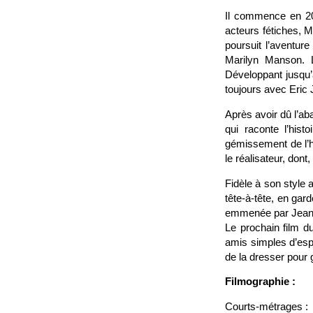
Il commence en 201
acteurs fétiches, M
poursuit l’aventur
Marilyn Manson. 
Développant jusqu’a
toujours avec Eric 
Après avoir dû l’ab
qui raconte l’hist
gémissement de l’h
le réalisateur, dont
Fidèle à son style 
tête-à-tête, en ga
emmenée par Jean D
Le prochain film d
amis simples d’esp
de la dresser pour 
Filmographie :
Courts-métrages :