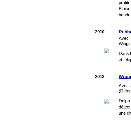
profit
Blaise
bande.
2010
Rubb
Avec 
Wings 
Dans l
et tél
2012
Wron
Avec :
(Detec
Dolph
détect
une di