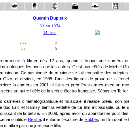
Quentin Dupieux
Né en 1974
14 films
2
8
ommence à filmer dès 12 ans, quand il trouve une caméra qu'i
lus loufoques les unes que les autres. C'est aux côtés de Michel Gon
s musicaux. Ce passionné de musique se fait connaître des adeptes d
izo, et devient, en 1999, l'une des figures de proue de la frenc
errière la caméra en 2001 et fait ses premières armes avec un moy
n scène un autre fidèle de la scène électro française, Sébastien Tellier.
s carrières cinématographique et musicale, il réalise
Steak
, son pr
e duo Eric et Ramzy tient la vedette de ce film inclassable, où le s
jouissant de la bêtise. En 2008, après avoir dû abandonner pour des 
scénario intitulé
Réalité
, il entame l'écriture de
Rubber
, un film dont le
he et attiré par une jolie jeune fille.