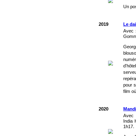
Un pos
2019
Le d
Avec :
Gommé
George
blouso
numéri
d'hôte
serveu
repéra
pour s
film o
2020
Mandi
Avec 
India 
1h17.