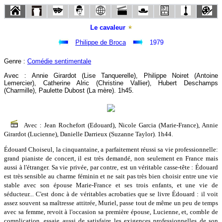
Le cavaleur
Philippe de Broca
1979
Genre :
Comédie sentimentale
Avec : Annie Girardot (Lise Tanquerelle), Philippe Noiret (Antoine
Lemercier), Catherine Alric (Christine Vallier), Hubert Deschamps
(Charmille), Paulette Dubost (La mère). 1h45.
Avec : Jean Rochefort (Edouard), Nicole Garcia (Marie-France), Annie
Girardot (Lucienne), Danielle Darrieux (Suzanne Taylor). 1h44.
Édouard Choiseul, la cinquantaine, a parfaitement réussi sa vie professionnelle:
grand pianiste de concert, il est très demandé, non seulement en France mais
aussi à l'étranger. Sa vie privée, par contre, est un véritable casse-tête : Édouard
est très sensible au charme féminin et ne sait pas très bien choisir entre une vie
stable avec son épouse Marie-France et ses trois enfants, et une vie de
séducteur... C'est donc à de véritables acrobaties que se livre Édouard : il voit
assez souvent sa maîtresse attitrée, Muriel, passe tout de même un peu de temps
avec sa femme, revoit à l'occasion sa première épouse, Lucienne, et, comble de
complication, essaie aussi de satisfaire les exigences professionnelles de son