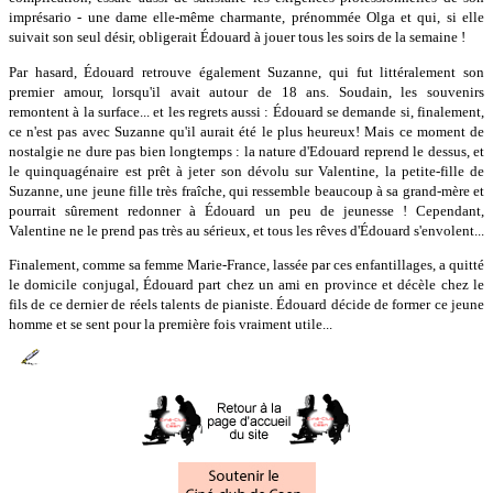
imprésario - une dame elle-même charmante, prénommée Olga et qui, si elle
suivait son seul désir, obligerait Édouard à jouer tous les soirs de la semaine !
Par hasard, Édouard retrouve également Suzanne, qui fut littéralement son
premier amour, lorsqu'il avait autour de 18 ans. Soudain, les souvenirs
remontent à la surface... et les regrets aussi : Édouard se demande si, finalement,
ce n'est pas avec Suzanne qu'il aurait été le plus heureux! Mais ce moment de
nostalgie ne dure pas bien longtemps : la nature d'Edouard reprend le dessus, et
le quinquagénaire est prêt à jeter son dévolu sur Valentine, la petite-fille de
Suzanne, une jeune fille très fraîche, qui ressemble beaucoup à sa grand-mère et
pourrait sûrement redonner à Édouard un peu de jeunesse ! Cependant,
Valentine ne le prend pas très au sérieux, et tous les rêves d'Édouard s'envolent...
Finalement, comme sa femme Marie-France, lassée par ces enfantillages, a quitté
le domicile conjugal, Édouard part chez un ami en province et décèle chez le
fils de ce dernier de réels talents de pianiste. Édouard décide de former ce jeune
homme et se sent pour la première fois vraiment utile...