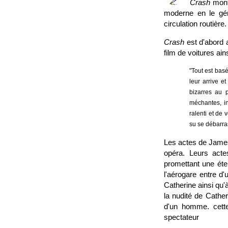
Crash
montr
moderne en le gén
circulation routière.
Crash
est d'abord a
film de voitures ain
"Tout est basé
leur arrive e
bizarres au p
méchantes, i
ralenti et de 
su se débarra
Les actes de James
opéra. Leurs acte
promettant une éte
l'aérogare entre d'
Catherine ainsi qu'
la nudité de Cather
d'un homme. cette 
spectateur