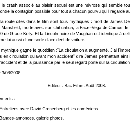
r le crash associé au plaisir sexuel est une névrose qui semble tout
tre la contagion possible pour tout à chacun pourvu qu'il regarde au
la route cités dans le film sont tous mythiques : mort de James 
e Mansfield, morte avec son chihuahua, la Facel-Vega de Camus, le
0 de Grace Kelly. Et la Lincoln noire de Vaughan est identique à ce
ime lui aussi d'une sorte d'accident de voiture.
ythique gagne le quotidien :"La circulation a augmenté. J'ai l'impres
es en circulation qu'avant mon accident" dira James permettant ains
l'accident et de la jouissance par le seul regard porté sur la circulation
 3/08/2008
Editeur : Bac Films. Août 2008.
éments :
Entretiens avec David Cronenberg et les comédiens.
Bandes-annonces, galerie photos.