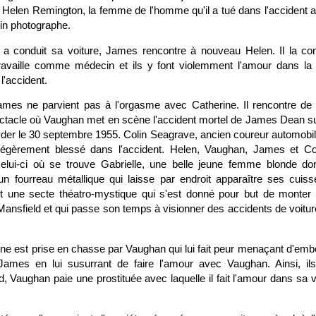
se Helen Remington, la femme de l'homme qu'il a tué dans l'accident 
n photographe.
 a conduit sa voiture, James rencontre à nouveau Helen. Il la co
 travaille comme médecin et ils y font violemment l'amour dans la
 l'accident.
ames ne parvient pas à l'orgasme avec Catherine. Il rencontre de
tacle où Vaughan met en scène l'accident mortel de James Dean su
der le 30 septembre 1955. Colin Seagrave, ancien coureur automobile 
gèrement blessé dans l'accident. Helen, Vaughan, James et Co
celui-ci où se trouve Gabrielle, une belle jeune femme blonde do
n fourreau métallique qui laisse par endroit apparaître ses cuis
nt une secte théatro-mystique qui s'est donné pour but de monter
Mansfield et qui passe son temps à visionner des accidents de voitur
ine est prise en chasse par Vaughan qui lui fait peur menaçant d'embou
James en lui susurrant de faire l'amour avec Vaughan. Ainsi, ils
d, Vaughan paie une prostituée avec laquelle il fait l'amour dans sa v