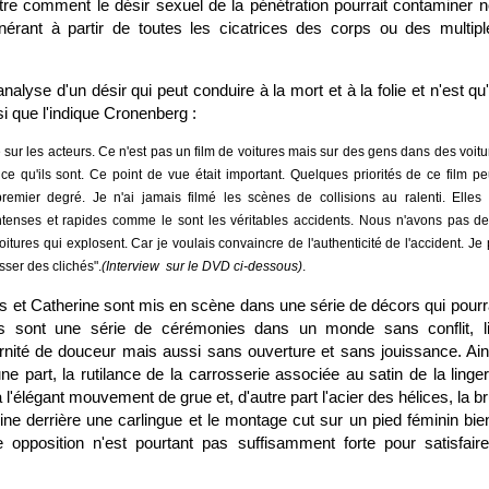
e comment le désir sexuel de la pénétration pourrait contaminer 
érant à partir de toutes les cicatrices des corps ou des multipl
nalyse d'un désir qui peut conduire à la mort et à la folie et n'est 
si que l'indique Cronenberg :
 sur les acteurs. Ce n'est pas un film de voitures mais sur des gens dans des voitu
t ce qu'ils sont. Ce point de vue était important. Quelques priorités de ce film pe
remier degré. Je n'ai jamais filmé les scènes de collisions au ralenti. Elles 
ntenses et rapides comme le sont les véritables accidents. Nous n'avons pas d
voitures qui explosent. Car je voulais convaincre de l'authenticité de l'accident. J
sser des clichés".
(
Interview
sur le DVD ci-dessous)
.
 et Catherine sont mis en scène dans une série de décors qui pourra
s sont une série de cérémonies dans un monde sans conflit, lis
rnité de douceur mais aussi sans ouverture et sans jouissance. Ains
une part, la rutilance de la carrosserie associée au satin de la linge
à l'élégant mouvement de grue et, d'autre part l'acier des hélices, la b
ine derrière une carlingue et le montage cut sur un pied féminin bient
opposition n'est pourtant pas suffisamment forte pour satisfaire