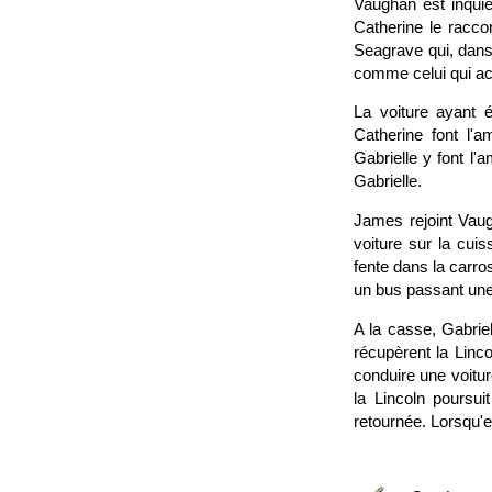
Vaughan est inquié
Catherine le racco
Seagrave qui, dans 
comme celui qui ac
La voiture ayant 
Catherine font l'
Gabrielle y font l
Gabrielle.
James rejoint Vaugh
voiture sur la cui
fente dans la carros
un bus passant une
A la casse, Gabrie
récupèrent la Linco
conduire une voitur
la Lincoln poursui
retournée. Lorsqu'el