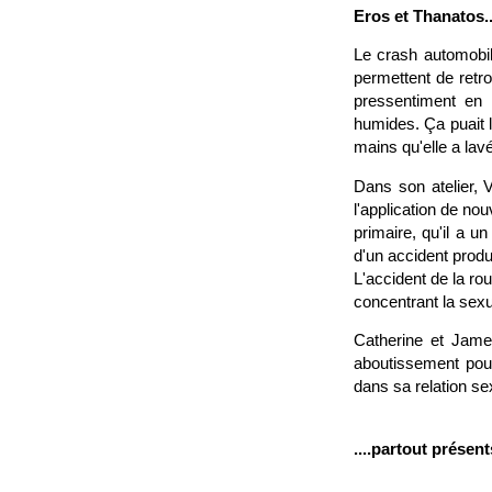
Eros et Thanatos..
Le crash automobile
permettent de retro
pressentiment en 
humides. Ça puait l
mains qu'elle a la
Dans son atelier, 
l'application de nou
primaire, qu'il a u
d'un accident produ
L'accident de la ro
concentrant la sexu
Catherine et James
aboutissement pour
dans sa relation sex
....partout prése