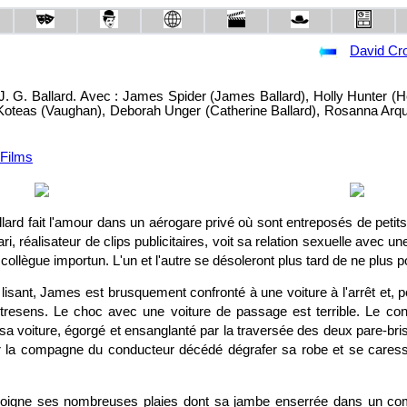
David Cr
 J. G. Ballard. Avec : James Spider (James Ballard), Holly Hunter (H
Koteas (Vaughan), Deborah Unger (Catherine Ballard), Rosanna Arqu
lard fait l'amour dans un aérogare privé où sont entreposés de peti
, réalisateur de clips publicitaires, voit sa relation sexuelle avec
ollègue importun. L'un et l'autre se désoleront plus tard de ne plus po
lisant, James est brusquement confronté à une voiture à l'arrêt et, pou
tresens. Le choc avec une voiture de passage est terrible. Le con
 sa voiture, égorgé et ensanglanté par la traversée des deux pare-bri
 la compagne du conducteur décédé dégrafer sa robe et se caresse
n soigne ses nombreuses plaies dont sa jambe enserrée dans un co