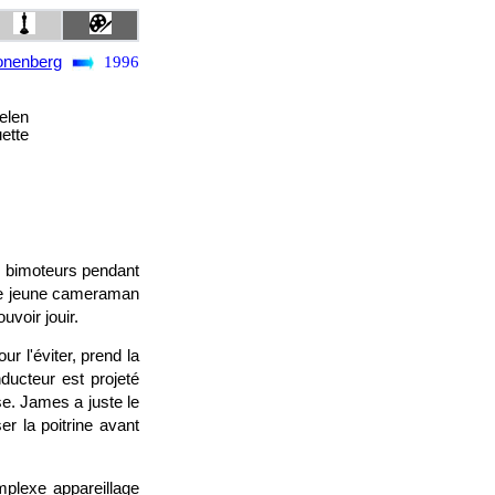
onenberg
1996
elen
ette
ts bimoteurs pendant
 une jeune cameraman
uvoir jouir.
r l'éviter, prend la
ducteur est projeté
se. James a juste le
r la poitrine avant
mplexe appareillage