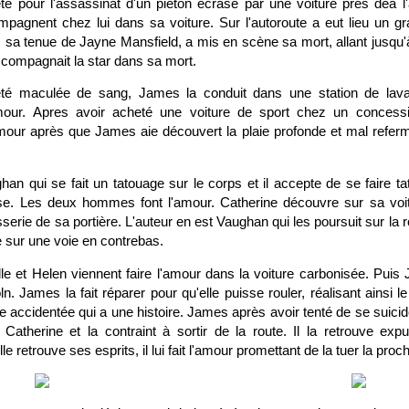
té pour l'assassinat d'un piéton écrasé par une voiture près deà l
mpagnent chez lui dans sa voiture. Sur l'autoroute a eut lieu un gr
sa tenue de Jayne Mansfield, a mis en scène sa mort, allant jusqu'à
compagnait la star dans sa mort.
été maculée de sang, James la conduit dans une station de la
amour. Apres avoir acheté une voiture de sport chez un concess
'amour après que James aie découvert la plaie profonde et mal refer
an qui se fait un tatouage sur le corps et il accepte de se faire ta
sse. Les deux hommes font l'amour. Catherine découvre sur sa voi
serie de sa portière. L'auteur en est Vaughan qui les poursuit sur la r
 sur une voie en contrebas.
lle et Helen viennent faire l'amour dans la voiture carbonisée. Puis
ln. James la fait réparer pour qu'elle puisse rouler, réalisant ainsi 
e accidentée qui a une histoire. James après avoir tenté de se suicid
t Catherine et la contraint à sortir de la route. Il la retrouve exp
le retrouve ses esprits, il lui fait l'amour promettant de la tuer la proch