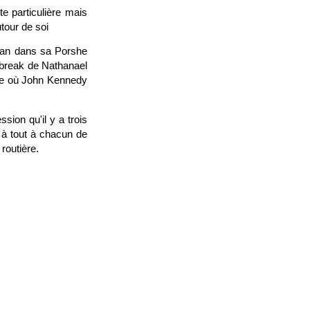
e particulière mais
tour de soi
Dean dans sa Porshe
 break de Nathanael
lle où John Kennedy
sion qu'il y a trois
i à tout à chacun de
 routière.