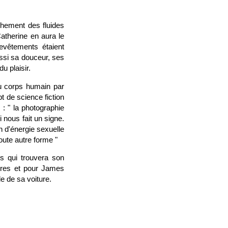
nchement des fluides
Catherine en aura le
evêtements étaient
ussi sa douceur, ses
 plaisir.
u corps humain par
pt de science fiction
 : " la photographie
 nous fait un signe.
n d'énergie sexuelle
oute autre forme "
es qui trouvera son
tures et pour James
le de sa voiture.