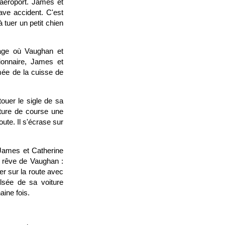
'aéroport. James et
ave accident. C'est
 tuer un petit chien
vage où Vaughan et
ionnaire, James et
mée de la cuisse de
touer le sigle de sa
ture de course une
oute. Il s'écrase sur
 James et Catherine
le rêve de Vaughan :
er sur la route avec
ulsée de sa voiture
aine fois.