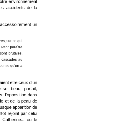
notre environnement
es accidents de la
qu'accessoirement un
res, sur ce qui
uvent paraître
sont brutales,
e cascades au
e pense qu'on a
ient être ceux d'un
se, beau, parfait,
i l'opposition dans
rie et de la peau de
rusque apparition de
ôt rejoint par celui
 Catherine... ou le