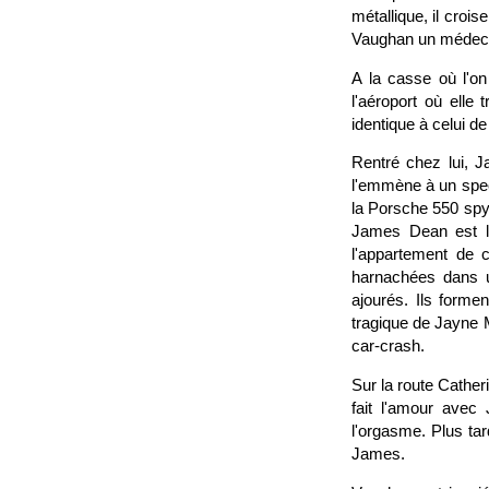
métallique, il croi
Vaughan un médeci
A la casse où l'on
l'aéroport où elle
identique à celui de
Rentré chez lui, J
l'emmène à un spec
la Porsche 550 spy
James Dean est lé
l'appartement de 
harnachées dans u
ajourés. Ils forme
tragique de Jayne 
car-crash.
Sur la route Cather
fait l'amour avec 
l'orgasme. Plus tar
James.