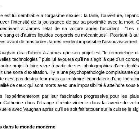
.
 est lui semblable à l'orgasme sexuel : la faille, l'ouverture, l'épa
uver l'intensité de la jouissance de par sa proximité avec la mort. 
décrivant à James l'état de sa voiture après l'accident : "Les r
e sang et d'autres liquides corporels ou mécaniques". Pourtant là a
vées avant de masturber James rendent impossible l'assouvissement du
Vaughan dira d'abord à James que son projet est "le remodelage d
velles technologies " puis lui avouera qu'il ne s'agit là que d'un conce
n autre projet à faire vivre à partir de ses photographies d'accidentés
it une sorte d'exaltation. Il y a une psychopathologie complaisante qui
ute n'est pas destructeur mais au contraire fécondateur d'une libératio
alité de ceux qui sont morts avec une impossibilité à atteindre sous t
 l'expérimenteront par leur fascination progressive pour les plai
 Catherine dans l'étrange étreinte violente dans la laverie de voi
uelle avec Vaughan après qu'il se soit fait tatouer sur la cuisse le sig
nts dans le monde moderne