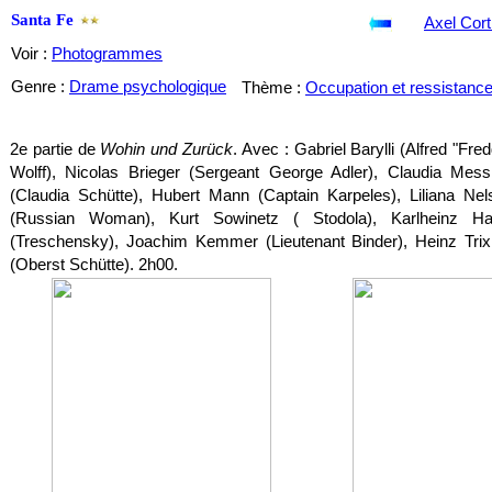
Santa Fe
Axel Cort
Voir :
Photogrammes
Genre :
Drame psychologique
Thème :
Occupation et ressistanc
2e partie de
Wohin und Zurück
. Avec : Gabriel Barylli (Alfred "Fre
Wolff), Nicolas Brieger (Sergeant George Adler), Claudia Mess
(Claudia Schütte), Hubert Mann (Captain Karpeles), Liliana Nel
(Russian Woman), Kurt Sowinetz ( Stodola), Karlheinz Ha
(Treschensky), Joachim Kemmer (Lieutenant Binder), Heinz Trix
(Oberst Schütte). 2h00.