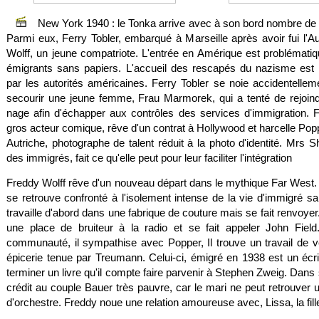
New York 1940 : le Tonka arrive avec à son bord nombre de 
Parmi eux, Ferry Tobler, embarqué à Marseille après avoir fui l'Au
Wolff, un jeune compatriote. L'entrée en Amérique est problémati
émigrants sans papiers. L'accueil des rescapés du nazisme est loi
par les autorités américaines. Ferry Tobler se noie accidentellem
secourir une jeune femme, Frau Marmorek, qui a tenté de rejoind
nage afin d'échapper aux contrôles des services d'immigration. F
gros acteur comique, rêve d'un contrat à Hollywood et harcelle Popp
Autriche, photographe de talent réduit à la photo d'identité. Mrs S
des immigrés, fait ce qu'elle peut pour leur faciliter l'intégration
Freddy Wolff rêve d'un nouveau départ dans le mythique Far West. Ma
se retrouve confronté à l'isolement intense de la vie d'immigré sa
travaille d'abord dans une fabrique de couture mais se fait renvoye
une place de bruiteur à la radio et se fait appeler John Fiel
communauté, il sympathise avec Popper, Il trouve un travail de 
épicerie tenue par Treumann. Celui-ci, émigré en 1938 est un écri
terminer un livre qu'il compte faire parvenir à Stephen Zweig. Dans so
crédit au couple Bauer très pauvre, car le mari ne peut retrouver 
d'orchestre. Freddy noue une relation amoureuse avec, Lissa, la fill