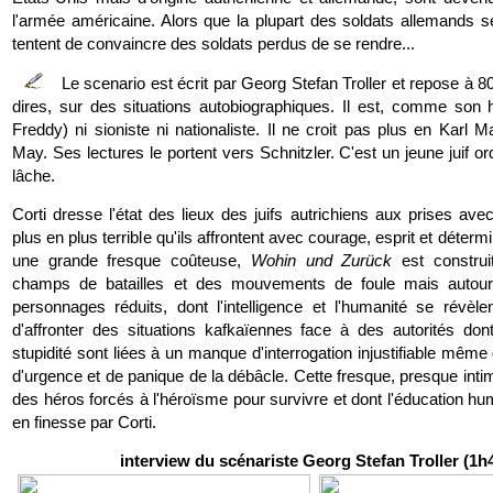
l'armée américaine. Alors que la plupart des soldats allemands se
tentent de convaincre des soldats perdus de se rendre...
Le scenario est écrit par
Georg Stefan Troller et repose à 8
dires, sur des situations autobiographiques. Il est, comme son 
Freddy) ni sioniste ni nationaliste. Il ne croit pas plus en Karl 
May. Ses lectures le portent vers Schnitzler. C'est un jeune juif ord
lâche.
Corti dresse l'état des lieux des juifs autrichiens aux prises ave
plus en plus terrible qu'ils affrontent avec courage, esprit et détermi
une grande fresque coûteuse,
Wohin und Zurück
est construi
champs de batailles et des mouvements de foule mais autour
personnages réduits, dont l'intelligence et l'humanité se révèle
d'affronter des situations kafkaïennes face à des autorités dont
stupidité sont liées à un manque d'interrogation injustifiable mêm
d'urgence et de panique de la débâcle. Cette fresque, presque int
des héros forcés à l'héroïsme pour survivre et dont l'éducation h
en finesse par Corti.
interview du scénariste Georg Stefan Troller (1h