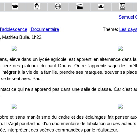
Samuel C
l'adolescence
,
Documentaire
Thème:
Les pay
, Mathieu Bulle. 1h22.
ns, élève dans un lycée agricole, est apprenti en alternance dans l
n laitière des plateaux du haut Doubs. Outre l'apprentissage des mét
s'intégrer à la vie de la famille, prendre ses marques, trouver sa plac
s se tissent avec Paul.
ontact ce qui ne s'apprend pas dans une salle de classe. Car c'est a
..
bre et sans manièrisme du cadre et des éclairages fait penser au
l s'agit pourtant ici d'un documentaire de fabulation où des acteurs, 
mée, interprètent des scènes commandées par le réalisateur.