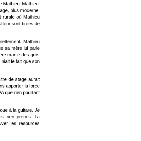
de Mathieu. Mathieu,
tage, plus moderne,
t rurale où Mathieu
teur sont tirées de
 nettement. Mathieu
ue sa mère lui parle
 père manie des gros
iait le fait que son
tre de stage aurait
ns apporter la force
A que rien pourtant
oue à la guitare,
Je
is rien promis. La
uver les resources