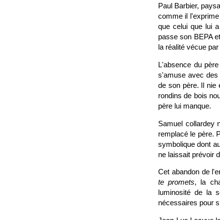
Paul Barbier, paysa
comme il l'exprime
que celui que lui 
passe son BEPA et 
la réalité vécue pa
L'absence du père 
s'amuse avec des jo
de son père. Il nie
rondins de bois nou
père lui manque.
Samuel collardey n
remplacé le père. P
symbolique dont au
ne laissait prévoir
Cet abandon de l'e
te promets
, la ch
luminosité de la 
nécessaires pour su