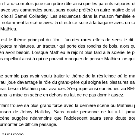
n franc-comptois joue son prôre rôle ainsi que les parents séparés 
 avec ses camarades aurait sans doute préféré un autre maître de s
a choisi Samel Collardey. Les séquences dans la maison familale e
notamment la scène avec la directrice suite à la bagarre avec un cut
r Mathieu.
est le thème principal du film. L'un des rares effets de sens le dit
uets miniatures, un tracteur qui porte des rondins de bois, alors q
 en avoir besoin. Lorsque Mathieu le rejoint plus tard à la scierie, le
s rapellant ainsi à qui ne pouvait manquer de penser Mathieu lorsquil n
e semble pas avoir voulu traiter le thème de la résileince où le mai
aul joue davantage le rôle du grand-père qui soigne les blessures sa
rait besoin Mathieu pour avancer. S'explique ainsi son échec au BEP
 dans la mise en scène en dehors du fait de ne pas dormir assez.
nfant trouve sa plus grand force avec la dernière scène où Mathieu j
anson de Johny Halliday. Sans doute personne ne lui a-t-il jama
scène suggère néanmoins que l'adolescent saura sans doute tro
rmonter ce difficile passage.