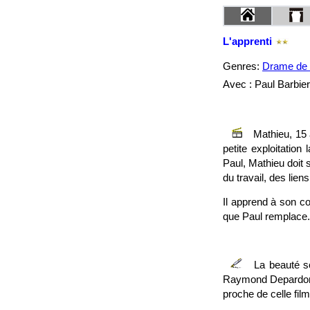
L'apprenti
Genres:
Drame de 
Avec : Paul Barbier
Mathieu, 15 a
petite exploitatio
Paul, Mathieu doit 
du travail, des lien
Il apprend à son c
que Paul remplace.
La beauté so
Raymond Depardon. I
proche de celle fil