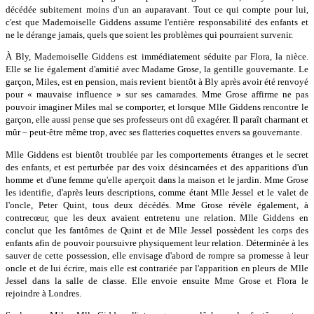
décédée subitement moins d'un an auparavant. Tout ce qui compte pour lui,
c'est que Mademoiselle Giddens assume l'entière responsabilité des enfants et
ne le dérange jamais, quels que soient les problèmes qui pourraient survenir.
À Bly, Mademoiselle Giddens est immédiatement séduite par Flora, la nièce.
Elle se lie également d'amitié avec Madame Grose, la gentille gouvernante. Le
garçon, Miles, est en pension, mais revient bientôt à Bly après avoir été renvoyé
pour « mauvaise influence » sur ses camarades. Mme Grose affirme ne pas
pouvoir imaginer Miles mal se comporter, et lorsque Mlle Giddens rencontre le
garçon, elle aussi pense que ses professeurs ont dû exagérer. Il paraît charmant et
mûr – peut-être même trop, avec ses flatteries coquettes envers sa gouvernante.
Mlle Giddens est bientôt troublée par les comportements étranges et le secret
des enfants, et est perturbée par des voix désincarnées et des apparitions d'un
homme et d'une femme qu'elle aperçoit dans la maison et le jardin. Mme Grose
les identifie, d'après leurs descriptions, comme étant Mlle Jessel et le valet de
l'oncle, Peter Quint, tous deux décédés. Mme Grose révèle également, à
contrecœur, que les deux avaient entretenu une relation. Mlle Giddens en
conclut que les fantômes de Quint et de Mlle Jessel possèdent les corps des
enfants afin de pouvoir poursuivre physiquement leur relation. Déterminée à les
sauver de cette possession, elle envisage d'abord de rompre sa promesse à leur
oncle et de lui écrire, mais elle est contrariée par l'apparition en pleurs de Mlle
Jessel dans la salle de classe. Elle envoie ensuite Mme Grose et Flora le
rejoindre à Londres.