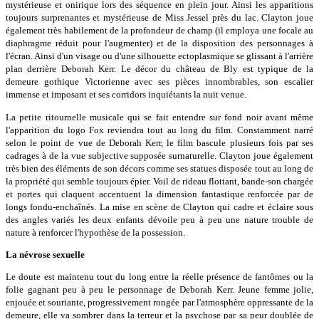
mystérieuse et onirique lors des séquence en plein jour. Ainsi les apparitions
toujours surprenantes et mystérieuse de Miss Jessel près du lac. Clayton joue
également très habilement de la profondeur de champ (il employa une focale au
diaphragme réduit pour l'augmenter) et de la disposition des personnages à
l'écran. Ainsi d'un visage ou d'une silhouette ectoplasmique se glissant à l'arrière
plan derrière Deborah Kerr. Le décor du château de Bly est typique de la
demeure gothique Victorienne avec ses pièces innombrables, son escalier
immense et imposant et ses corridors inquiétants la nuit venue.
La petite ritournelle musicale qui se fait entendre sur fond noir avant même
l'apparition du logo Fox reviendra tout au long du film. Constamment narré
selon le point de vue de Deborah Kerr, le film bascule plusieurs fois par ses
cadrages à de la vue subjective supposée surnaturelle. Clayton joue également
très bien des éléments de son décors comme ses statues disposée tout au long de
la propriété qui semble toujours épier. Voil de rideau flottant, bande-son chargée
et portes qui claquent accentuent la dimension fantastique renforcée par de
longs fondu-enchaînés. La mise en scène de Clayton qui cadre et éclaire sous
des angles variés les deux enfants dévoile peu à peu une nature trouble de
nature à renforcer l'hypothèse de la possession.
La névrose sexuelle
Le doute est maintenu tout du long entre la réelle présence de fantômes ou la
folie gagnant peu à peu le personnage de Deborah Kerr. Jeune femme jolie,
enjouée et souriante, progressivement rongée par l'atmosphère oppressante de la
demeure, elle va sombrer dans la terreur et la psychose par sa peur doublée de