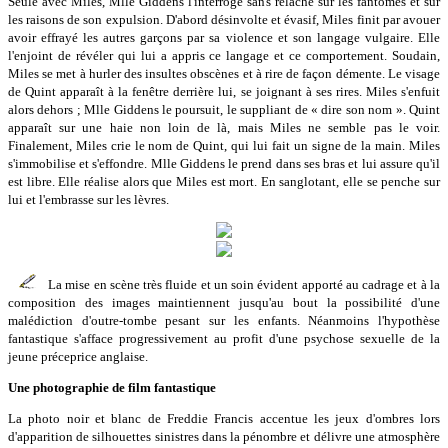
Seule avec Miles, Mlle Giddens l'interroge sans relâche sur les fantômes et sur
les raisons de son expulsion. D'abord désinvolte et évasif, Miles finit par avouer
avoir effrayé les autres garçons par sa violence et son langage vulgaire. Elle
l'enjoint de révéler qui lui a appris ce langage et ce comportement. Soudain,
Miles se met à hurler des insultes obscènes et à rire de façon démente. Le visage
de Quint apparaît à la fenêtre derrière lui, se joignant à ses rires. Miles s'enfuit
alors dehors ; Mlle Giddens le poursuit, le suppliant de « dire son nom ». Quint
apparaît sur une haie non loin de là, mais Miles ne semble pas le voir.
Finalement, Miles crie le nom de Quint, qui lui fait un signe de la main. Miles
s'immobilise et s'effondre. Mlle Giddens le prend dans ses bras et lui assure qu'il
est libre. Elle réalise alors que Miles est mort. En sanglotant, elle se penche sur
lui et l'embrasse sur les lèvres.
La mise en scène très fluide et un soin évident apporté au cadrage et à la
composition des images maintiennent jusqu'au bout la possibilité d'une
malédiction d'outre-tombe pesant sur les enfants. Néanmoins l'hypothèse
fantastique s'afface progressivement au profit d'une psychose sexuelle de la
jeune préceprice anglaise.
Une photographie de film fantastique
La photo noir et blanc de Freddie Francis accentue les jeux d'ombres lors
d'apparition de silhouettes sinistres dans la pénombre et délivre une atmosphère