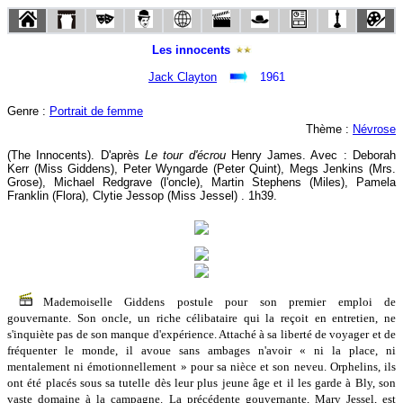
Les innocents
Jack Clayton
1961
Genre :
Portrait de femme
Thème :
Névrose
(The Innocents). D'après
Le tour d'écrou
Henry James. Avec : Deborah
Kerr (Miss Giddens), Peter Wyngarde (Peter Quint), Megs Jenkins (Mrs.
Grose), Michael Redgrave (l'oncle), Martin Stephens (Miles), Pamela
Franklin (Flora), Clytie Jessop (Miss Jessel) . 1h39.
Mademoiselle Giddens postule pour son premier emploi de
gouvernante. Son oncle, un riche célibataire qui la reçoit en entretien, ne
s'inquiète pas de son manque d'expérience. Attaché à sa liberté de voyager et de
fréquenter le monde, il avoue sans ambages n'avoir « ni la place, ni
mentalement ni émotionnellement » pour sa nièce et son neveu. Orphelins, ils
ont été placés sous sa tutelle dès leur plus jeune âge et il les garde à Bly, son
vaste domaine à la campagne. La précédente gouvernante, Mary Jessel, est