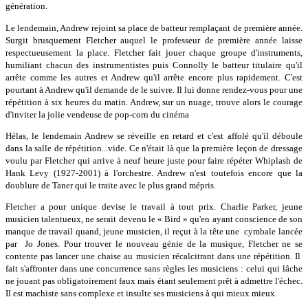
génération.
Le lendemain, Andrew rejoint sa place de batteur remplaçant de première année.
Surgit brusquement Fletcher auquel le professeur de première année laisse
respectueusement la place. Fletcher fait jouer chaque groupe d'instruments,
humiliant chacun des instrumentistes puis Connolly le batteur titulaire qu'il
arrête comme les autres et Andrew qu'il arrête encore plus rapidement. C'est
pourtant à Andrew qu'il demande de le suivre. Il lui donne rendez-vous pour une
répétition à six heures du matin. Andrew, sur un nuage, trouve alors le courage
d'inviter la jolie vendeuse de pop-corn du cinéma
Hélas, le lendemain Andrew se réveille en retard et c'est affolé qu'il déboule
dans la salle de répétition...vide. Ce n'était là que la première leçon de dressage
voulu par Fletcher qui arrive à neuf heure juste pour faire répéter Whiplash de
Hank Levy (1927-2001) à l'orchestre. Andrew n'est toutefois encore que la
doublure de Taner qui le traite avec le plus grand mépris.
Fletcher a pour unique devise le travail à tout prix. Charlie Parker, jeune
musicien talentueux, ne serait devenu le « Bird » qu'en ayant conscience de son
manque de travail quand, jeune musicien, il reçut à la tête une cymbale lancée
par Jo Jones. Pour trouver le nouveau génie de la musique, Fletcher ne se
contente pas lancer une chaise au musicien récalcitrant dans une répétition. Il
fait s'affronter dans une concurrence sans règles les musiciens : celui qui lâche
ne jouant pas obligatoirement faux mais étant seulement prêt à admettre l'échec.
Il est machiste sans complexe et insulte ses musiciens à qui mieux mieux.