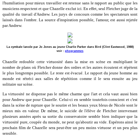
l'humiliation pour mieux travailler est retenue sans le rapport au public que les
musiciens respectent et que Chazelle exclut ici. En effet, seul Fletcher juge de la
qualité du travail d'Andrew. Les jurys de concours comme les spectateurs sont
laissés dans l'ombre. La source d'inspiration possible, l'amour, est aussi rejetée
par Andrew.
La cymbale lancée par Jo Jones au jeune Charlie Parker dans Bird (Clint Eastwood, 1988)
voir :
phogrammes
Chazelle redouble cette virtuosité dans la mise en scène en multipliant le
nombre de plans où Fletcher donne des ordres et les autres écoutent et répètent
le plus longtemps possible. Le reste est évacué. Le rapport du jeune homme au
monde est rétréci aux salles de répétition comme il le sera ensuite au jeu
solitaire sur scène.
La virtuosité ne dispense pas le même charme que l'art et cela vaut aussi bien
pour Andrew que pour Chazelle. Celui-ci en semble toutefois conscient et c'est
dans la scène de rupture que le sourire et les beaux yeux bleus de Nicole sont le
mieux mis en valeur. De même, le suicide de l'élève de Fletcher intervenant
plusieurs années après sa sortie du conservatoire semble bien indiquer que la
virtuosité pure, coupée du monde, ne peut qu'aboutir au vide. Espérons ainsi le
prochain film de Chazelle sera peut-être un peu moins virtuose et un peu plus
sensible.