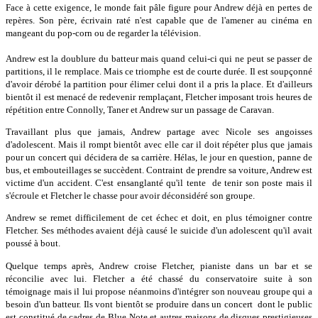
Face à cette exigence, le monde fait pâle figure pour Andrew déjà en pertes de
repères. Son père, écrivain raté n'est capable que de l'amener au cinéma en
mangeant du pop-corn ou de regarder la télévision.
Andrew est la doublure du batteur mais quand celui-ci qui ne peut se passer de
partitions, il le remplace. Mais ce triomphe est de courte durée. Il est soupçonné
d'avoir dérobé la partition pour élimer celui dont il a pris la place. Et d'ailleurs
bientôt il est menacé de redevenir remplaçant, Fletcher imposant trois heures de
répétition entre Connolly, Taner et Andrew sur un passage de Caravan.
Travaillant plus que jamais, Andrew partage avec Nicole ses angoisses
d'adolescent. Mais il rompt bientôt avec elle car il doit répéter plus que jamais
pour un concert qui décidera de sa carrière. Hélas, le jour en question, panne de
bus, et embouteillages se succèdent. Contraint de prendre sa voiture, Andrew est
victime d'un accident. C'est ensanglanté qu'il tente de tenir son poste mais il
s'écroule et Fletcher le chasse pour avoir déconsidéré son groupe.
Andrew se remet difficilement de cet échec et doit, en plus témoigner contre
Fletcher. Ses méthodes avaient déjà causé le suicide d'un adolescent qu'il avait
poussé à bout.
Quelque temps après, Andrew croise Fletcher, pianiste dans un bar et se
réconcilie avec lui. Fletcher a été chassé du conservatoire suite à son
témoignage mais il lui propose néanmoins d'intégrer son nouveau groupe qui a
besoin d'un batteur. Ils vont bientôt se produire dans un concert dont le public
est constitué de cadres de Blue Note et autres maisons de disques prestigieuses