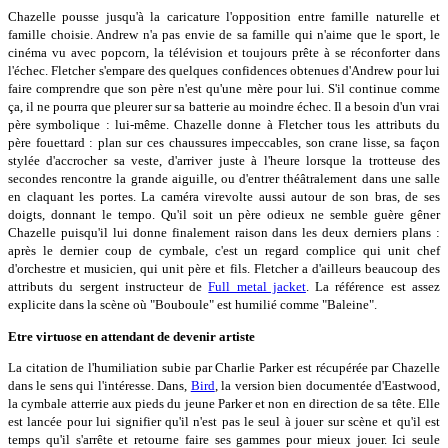
Chazelle pousse jusqu'à la caricature l'opposition entre famille naturelle et
famille choisie. Andrew n'a pas envie de sa famille qui n'aime que le sport, le
cinéma vu avec popcorn, la télévision et toujours prête à se réconforter dans
l'échec. Fletcher s'empare des quelques confidences obtenues d'Andrew pour lui
faire comprendre que son père n'est qu'une mère pour lui. S'il continue comme
ça, il ne pourra que pleurer sur sa batterie au moindre échec. Il a besoin d'un vrai
père symbolique : lui-même. Chazelle donne à Fletcher tous les attributs du
père fouettard : plan sur ces chaussures impeccables, son crane lisse, sa façon
stylée d'accrocher sa veste, d'arriver juste à l'heure lorsque la trotteuse des
secondes rencontre la grande aiguille, ou d'entrer théâtralement dans une salle
en claquant les portes. La caméra virevolte aussi autour de son bras, de ses
doigts, donnant le tempo. Qu'il soit un père odieux ne semble guère gêner
Chazelle puisqu'il lui donne finalement raison dans les deux derniers plans :
après le dernier coup de cymbale, c'est un regard complice qui unit chef
d'orchestre et musicien, qui unit père et fils. Fletcher a d'ailleurs beaucoup des
attributs du sergent instructeur de
Full metal jacket
. La référence est assez
explicite dans la scène où "Bouboule" est humilié comme "Baleine".
Etre virtuose en attendant de devenir artiste
La citation de l'humiliation subie par Charlie Parker est récupérée par Chazelle
dans le sens qui l'intéresse. Dans,
Bird
, la version bien documentée d'Eastwood,
la cymbale atterrie aux pieds du jeune Parker et non en direction de sa tête. Elle
est lancée pour lui signifier qu'il n'est pas le seul à jouer sur scène et qu'il est
temps qu'il s'arrête et retourne faire ses gammes pour mieux jouer. Ici seule