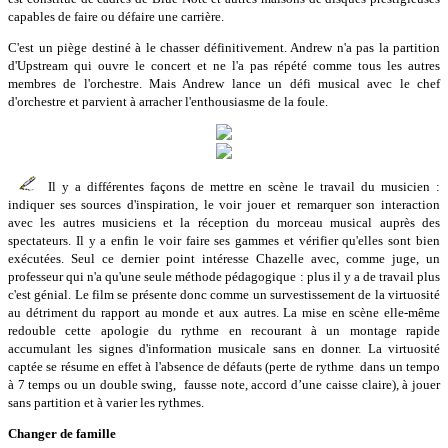
capables de faire ou défaire une carrière.
C'est un piège destiné à le chasser définitivement. Andrew n'a pas la partition
d'Upstream qui ouvre le concert et ne l'a pas répété comme tous les autres
membres de l'orchestre. Mais Andrew lance un défi musical avec le chef
d'orchestre et parvient à arracher l'enthousiasme de la foule.
Il y a différentes façons de mettre en scène le travail du musicien :
indiquer ses sources d'inspiration, le voir jouer et remarquer son interaction
avec les autres musiciens et la réception du morceau musical auprès des
spectateurs. Il y a enfin le voir faire ses gammes et vérifier qu'elles sont bien
exécutées. Seul ce dernier point intéresse Chazelle avec, comme juge, un
professeur qui n'a qu'une seule méthode pédagogique : plus il y a de travail plus
c'est génial. Le film se présente donc comme un survestissement de la virtuosité
au détriment du rapport au monde et aux autres. La mise en scène elle-même
redouble cette apologie du rythme en recourant à un montage rapide
accumulant les signes d'information musicale sans en donner. La virtuosité
captée se résume en effet à l'absence de défauts (perte de rythme dans un tempo
à 7 temps ou un double swing, fausse note, accord d’une caisse claire), à jouer
sans partition et à varier les rythmes.
Changer de famille