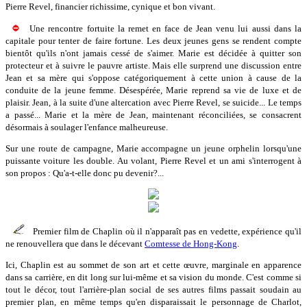
Pierre Revel, financier richissime, cynique et bon vivant.
Une rencontre fortuite la remet en face de Jean venu lui aussi dans la
capitale pour tenter de faire fortune. Les deux jeunes gens se rendent compte
bientôt qu'ils n'ont jamais cessé de s'aimer. Marie est décidée à quitter son
protecteur et à suivre le pauvre artiste. Mais elle surprend une discussion entre
Jean et sa mère qui s'oppose catégoriquement à cette union à cause de la
conduite de la jeune femme. Désespérée, Marie reprend sa vie de luxe et de
plaisir. Jean, à la suite d'une altercation avec Pierre Revel, se suicide... Le temps
a passé... Marie et la mère de Jean, maintenant réconciliées, se consacrent
désormais à soulager l'enfance malheureuse.
Sur une route de campagne, Marie accompagne un jeune orphelin lorsqu'une
puissante voiture les double. Au volant, Pierre Revel et un ami s'interrogent à
son propos : Qu'a-t-elle donc pu devenir?...
Premier film de Chaplin où il n'apparaît pas en vedette, expérience qu'il
ne renouvellera que dans le décevant
Comtesse de Hong-Kong
.
Ici, Chaplin est au sommet de son art et cette œuvre, marginale en apparence
dans sa carrière, en dit long sur lui-même et sa vision du monde. C'est comme si
tout le décor, tout l'arrière-plan social de ses autres films passait soudain au
premier plan, en même temps qu'en disparaissait le personnage de Charlot,