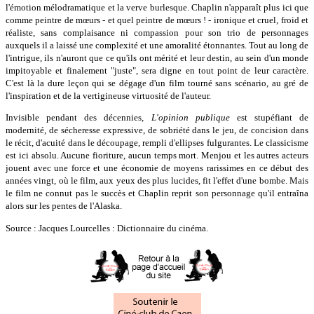
l'émotion mélodramatique et la verve burlesque. Chaplin n'apparaît plus ici que
comme peintre de mœurs - et quel peintre de mœurs ! - ironique et cruel, froid et
réaliste, sans complaisance ni compassion pour son trio de personnages
auxquels il a laissé une complexité et une amoralité étonnantes. Tout au long de
l'intrigue, ils n'auront que ce qu'ils ont mérité et leur destin, au sein d'un monde
impitoyable et finalement "juste", sera digne en tout point de leur caractère.
C'est là la dure leçon qui se dégage d'un film tourné sans scénario, au gré de
l'inspiration et de la vertigineuse virtuosité de l'auteur.
Invisible pendant des décennies,
L'opinion publique
est stupéfiant de
modernité, de sécheresse expressive, de sobriété dans le jeu, de concision dans
le récit, d'acuité dans le découpage, rempli d'ellipses fulgurantes. Le classicisme
est ici absolu. Aucune fioriture, aucun temps mort. Menjou et les autres acteurs
jouent avec une force et une économie de moyens rarissimes en ce début des
années vingt, où le film, aux yeux des plus lucides, fit l'effet d'une bombe. Mais
le film ne connut pas le succès et Chaplin reprit son personnage qu'il entraîna
alors sur les pentes de l'Alaska.
Source : Jacques Lourcelles : Dictionnaire du cinéma.