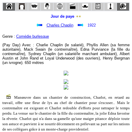
Jour de paye
Charles Chaplin
1922
Genre :
Comédie burlesque
(Pay Day) Avec : Charlie Chaplin (le salarié), Phyllis Allen (sa femme
autoritaire), Mack Swain (le contremaître), Edna Purviance (la fille du
contremaître), Sydney Chaplin (un salarié/le marchant ambulant), Albert
Austin et John Rand et Loyal Underwood (des ouvriers), Henry Bergman
(un ivrogne). 650 mètres
Manœuvre dans un chantier de construction, Charlot, en retard au
travail, offre une fleur de lys au chef de chantier pour s'excuser... Mais le
contremaître est exigeant et Charlot redouble d'efforts pour rattraper le temps
perdu. La venue sur le chantier de la fille du contremaître, la jolie Edna favorise
la rêverie. Charlot qui n'a dans sa gamelle qu'une maigre pitance déploie toute
son astuce et parvient à se nourrir décemment en prélevant sa part sur les rations
de ses collègues grâce à un monte-charge providentiel.