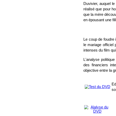
Duvivier, auquel le
réalisé que pour hon
que la mère découvr
en épousant une fill
Le coup de foudre 
le mariage officie
intenses du film qui
L'analyse politique
des financiers in
objective entre la g
Ed
so