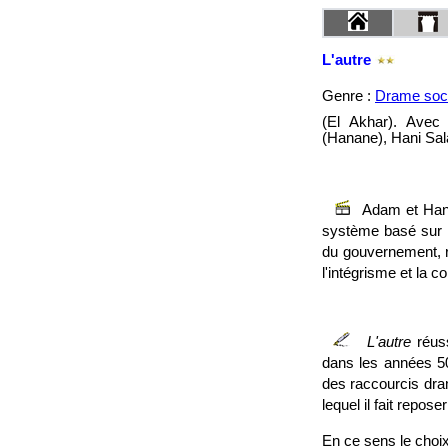
L'autre
Genre :
Drame soci
(El Akhar). Avec
(Hanane), Hani Sa
Adam et Hana
système basé sur l
du gouvernement, r
l'intégrisme et la co
L'autre
réuss
dans les années 50 
des raccourcis dra
lequel il fait repose
En ce sens le choix