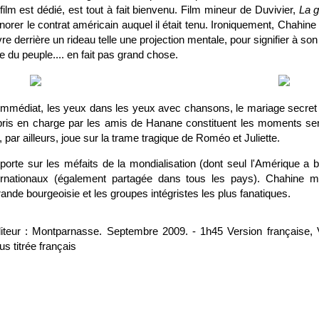
 film est dédié, est tout à fait bienvenu. Film mineur de Duvivier,
La g
orer le contrat américain auquel il était tenu. Ironiquement, Chahine e
e derrière un rideau telle une projection mentale, pour signifier à son 
e du peuple.... en fait pas grand chose.
immédiat, les yeux dans les yeux avec chansons, le mariage secret 
l pris en charge par les amis de Hanane constituent les moments se
, par ailleurs, joue sur la trame tragique de Roméo et Juliette.
 porte sur les méfaits de la mondialisation (dont seul l'Amérique a bén
ternationaux (également partagée dans tous les pays). Chahine mo
rande bourgeoisie et les groupes intégristes les plus fanatiques.
iteur : Montparnasse. Septembre 2009. - 1h45 Version française, 
us titrée français