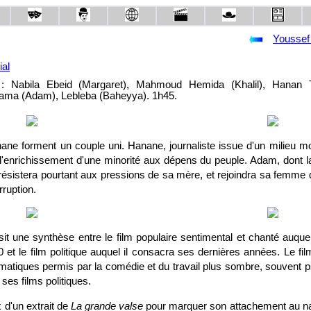
Youssef
al
 : Nabila Ebeid (Margaret), Mahmoud Hemida (Khalil), Hanan 
lama (Adam), Lebleba (Baheyya). 1h45.
ne forment un couple uni. Hanane, journaliste issue d'un milieu 
'enrichissement d'une minorité aux dépens du peuple. Adam, dont la
ésistera pourtant aux pressions de sa mère, et rejoindra sa femme d
rruption.
it une synthèse entre le film populaire sentimental et chanté auqu
et le film politique auquel il consacra ses dernières années. Le film
matiques permis par la comédie et du travail plus sombre, souvent p
r ses films politiques.
 d'un extrait de
La grande valse
pour marquer son attachement au na