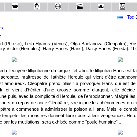
Tod 
es
e
rd (Phroso), Leila Hyams (Venus), Olga Baclanova (Cleopatra), Ro
y Victor (Hercules), Harry Earles (Hans), Daisy Earles (Frieda). 1h
da l'écuyère lilliputienne du cirque Tetrallini, le lilliputien Hans est 
acrobate, maîtresse de l'athlète Hercule qui vient d'être abando
t amoureux. Cléopâtre prend plaisir à provoquer Hans qui est de 
ui-ci vient d'hériter d'une grosse somme d'argent, elle décide
tune puis, avec la complicité d'Hercule, de l'empoisonner. Malgré les e
 cours du repas de noce Cléopâtre, ivre injurie les phénomènes du c
pâtre a commencé à administrer le poison à Hans. Mais le complot
e tempête, les monstres donnent libre cours à leur vengeance : Hercu
e par les mutilations, sera exhibée comme "poule humaine"...