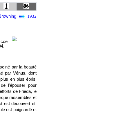
Browning
1932
scoe
04.
fasciné par la beauté
nné par Vénus, dont
plus en plus épris.
 de l'épouser pour
fforts de Frieda, le
irque rassemblés et
 est découvert et,
le est poignardé et