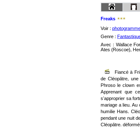
Freaks
Voir :
photogramm
Genre :
Fantastiqu
Avec : Wallace Fo
Ates (Roscoe), Henr
Fiancé à Frie
de Cléopâtre, une 
Phroso le clown es
Apprenant que cel
s'approprier sa for
mariage a lieu. Au
humilie Hans. Cléo
pendant une nuit d
Cléopâtre. déformé