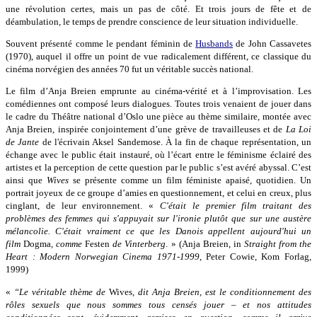
une révolution certes, mais un pas de côté. Et trois jours de fête et de
déambulation, le temps de prendre conscience de leur situation individuelle.
Souvent présenté comme le pendant féminin de
Husbands
de John Cassavetes
(1970), auquel il offre un point de vue radicalement différent, ce classique du
cinéma norvégien des années 70 fut un véritable succès national.
Le film d’Anja Breien emprunte au cinéma-vérité et à l’improvisation. Les
comédiennes ont composé leurs dialogues. Toutes trois venaient de jouer dans
le cadre du Théâtre national d’Oslo une pièce au thème similaire, montée avec
Anja Breien, inspirée conjointement d’une grève de travailleuses et de
La Loi
de Jante
de l'écrivain Aksel Sandemose. À la fin de chaque représentation, un
échange avec le public était instauré, où l’écart entre le féminisme éclairé des
artistes et la perception de cette question par le public s’est avéré abyssal. C’est
ainsi que
Wives
se présente comme un film féministe apaisé, quotidien. Un
portrait joyeux de ce groupe d’amies en questionnement, et celui en creux, plus
cinglant, de leur environnement. «
C'était le premier film traitant des
problèmes des femmes qui s'appuyait sur l'ironie plutôt que sur une austère
mélancolie. C'était vraiment ce que les Danois appellent aujourd'hui un
film
Dogma
, comme
Festen
de Vinterberg
. » (Anja Breien, in
Straight from the
Heart : Modern Norwegian Cinema 1971-1999
, Peter Cowie, Kom Forlag,
1999)
«
“Le véritable thème de
Wives
, dit Anja Breien, est le conditionnement des
rôles sexuels que nous sommes tous censés jouer – et nos attitudes