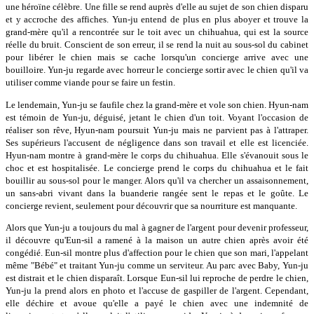
une héroïne célèbre. Une fille se rend auprès d'elle au sujet de son chien disparu
et y accroche des affiches. Yun-ju entend de plus en plus aboyer et trouve la
grand-mère qu'il a rencontrée sur le toit avec un chihuahua, qui est la source
réelle du bruit. Conscient de son erreur, il se rend la nuit au sous-sol du cabinet
pour libérer le chien mais se cache lorsqu'un concierge arrive avec une
bouilloire. Yun-ju regarde avec horreur le concierge sortir avec le chien qu'il va
utiliser comme viande pour se faire un festin.
Le lendemain, Yun-ju se faufile chez la grand-mère et vole son chien. Hyun-nam
est témoin de Yun-ju, déguisé, jetant le chien d'un toit. Voyant l'occasion de
réaliser son rêve, Hyun-nam poursuit Yun-ju mais ne parvient pas à l'attraper.
Ses supérieurs l'accusent de négligence dans son travail et elle est licenciée.
Hyun-nam montre à grand-mère le corps du chihuahua. Elle s'évanouit sous le
choc et est hospitalisée. Le concierge prend le corps du chihuahua et le fait
bouillir au sous-sol pour le manger. Alors qu'il va chercher un assaisonnement,
un sans-abri vivant dans la buanderie rangée sent le repas et le goûte. Le
concierge revient, seulement pour découvrir que sa nourriture est manquante.
Alors que Yun-ju a toujours du mal à gagner de l'argent pour devenir professeur,
il découvre qu'Eun-sil a ramené à la maison un autre chien après avoir été
congédié. Eun-sil montre plus d'affection pour le chien que son mari, l'appelant
même "Bébé" et traitant Yun-ju comme un serviteur. Au parc avec Baby, Yun-ju
est distrait et le chien disparaît. Lorsque Eun-sil lui reproche de perdre le chien,
Yun-ju la prend alors en photo et l'accuse de gaspiller de l'argent. Cependant,
elle déchire et avoue qu'elle a payé le chien avec une indemnité de