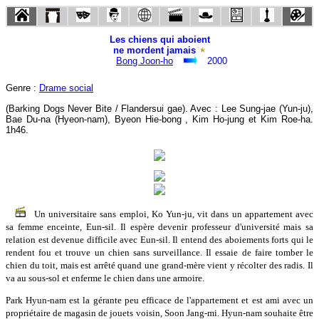
Les chiens qui aboient
ne mordent jamais
Bong Joon-ho
2000
Genre :
Drame social
(Barking Dogs Never Bite / Flandersui gae). Avec : Lee Sung-jae (Yun-ju),
Bae Du-na (Hyeon-nam), Byeon Hie-bong , Kim Ho-jung et Kim Roe-ha.
1h46.
Un universitaire sans emploi, Ko Yun-ju, vit dans un appartement avec
sa femme enceinte, Eun-sil. Il espère devenir professeur d'université mais sa
relation est devenue difficile avec Eun-sil. Il entend des aboiements forts qui le
rendent fou et trouve un chien sans surveillance. Il essaie de faire tomber le
chien du toit, mais est arrêté quand une grand-mère vient y récolter des radis. Il
va au sous-sol et enferme le chien dans une armoire.
Park Hyun-nam est la gérante peu efficace de l'appartement et est ami avec un
propriétaire de magasin de jouets voisin, Soon Jang-mi. Hyun-nam souhaite être