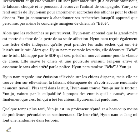
licenciement et qu'elle voulait l'utiliser pour aider Yun-ju à devenir professeur,
le laissant choqué et le poussant à retrouver l'animal de compagnie. Yun-ju se
rend auprès de Hyun-nam pour imprimer et accrocher des affiches pour le chien
disparu. Yun-ju commence à abandonner ses recherches lorsqu'il apprend que
personne, pas même le concierge mangeur de chien, n'a "Bébé".
Alors que les recherches se poursuivent, Hyun-nam apprend que la grand-mère
est morte du choc de la perte de sa seule affection. Hyun-nam reçoit également
une lettre d'elle indiquant qu'elle peut prendre les radis séchés qui ont été
laissés sur le toit. Alors que Hyun-nam rassemble les radis, elle découvre "Bébé"
sur le toit, kidnappé par le SDF qui s'est pris d'un nouvel amour pour la viande
de chien. Elle sauve le chien et une poursuite s'ensuit. Jang-mi arrive et
assomme le sans-abri arrêté par la police. Hyun-nam ramène "Bébé" à Yun-ju.
Hyun-nam regarde une émission télévisée sur les chiens disparus, mais elle ne
trouve rien sur elle-même, la laissant désemparée de n'avoir aucune renommée
ni aucun travail. Plus tard dans la nuit, Hyun-nam trouve Yun-ju sur le trottoir.
Yun-ju, vaincu par la culpabilité à propos des ennuis qu'il a causés, avoue
finalement que c'est lui qui a tué les chiens. Hyun-nam lui pardonne.
Quelque temps plus tard, Yun-ju est un professeur réputé et a beaucoup moins
de problèmes pécuniaires et sentimentaux. De leur côté, Hyun-nam et Jang-mi
font une randonnée dans les bois.