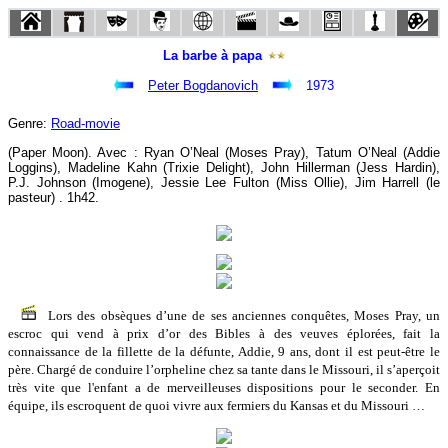
La barbe à papa
Peter Bogdanovich
1973
Genre:
Road-movie
(Paper Moon). Avec : Ryan O’Neal (Moses Pray), Tatum O’Neal (Addie
Loggins), Madeline Kahn (Trixie Delight), John Hillerman (Jess Hardin),
P.J. Johnson (Imogene), Jessie Lee Fulton (Miss Ollie), Jim Harrell (le
pasteur) . 1h42.
Lors des obsèques d’une de ses anciennes conquêtes, Moses Pray, un
escroc qui vend à prix d’or des Bibles à des veuves éplorées, fait la
connaissance de la fillette de la défunte, Addie, 9 ans, dont il est peut-être le
père. Chargé de conduire l’orpheline chez sa tante dans le Missouri, il s’aperçoit
très vite que l'enfant a de merveilleuses dispositions pour le seconder. En
équipe, ils escroquent de quoi vivre aux fermiers du Kansas et du Missouri …