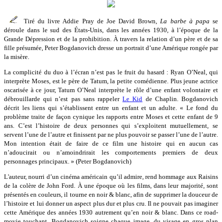
Tiré du livre Addie Pray de Joe David Brown,
La barbe à papa
se
déroule dans le sud des États-Unis, dans les années 1930, à l’époque de la
Grande Dépression et de la prohibition. À travers la relation d’un père et de sa
fille présumée, Peter Bogdanovich dresse un portrait d’une Amérique rongée par
la misère.
La complicité du duo à l’écran n’est pas le fruit du hasard : Ryan O’Neal, qui
interprète Moses, est le père de Tatum, la petite comédienne. Plus jeune actrice
oscarisée à ce jour, Tatum O’Neal interprète le rôle d’une enfant volontaire et
débrouillarde qui n’est pas sans rappeler
Le Kid
de Chaplin. Bogdanovich
décrit les liens qui s’établissent entre un enfant et un adulte. « Le fond du
problème traite de façon cynique les rapports entre Moses et cette enfant de 9
ans. C’est l’histoire de deux personnes qui s’exploitent mutuellement, se
servent l’une de l’autre et finissent par ne plus pouvoir se passer l’une de l’autre.
Mon intention était de faire de ce film une histoire qui en aucun cas
n’adoucirait ou n’amoindrirait les comportements premiers de deux
personnages principaux. » (Peter Bogdanovich)
L'auteur, nourri d’un cinéma américain qu’il admire, rend hommage aux Raisins
de la colère de John Ford. À une époque où les films, dans leur majorité, sont
présentés en couleurs, il tourne en noir & blanc, afin de supprimer la douceur de
l’histoire et lui donner un aspect plus dur et plus cru. Il ne pouvait pas imaginer
cette Amérique des années 1930 autrement qu’en noir & blanc. Dans ce road-
movie touchant, Bogdanovich soigne chaque image, du visage en gros plan