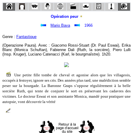
Opération peur
Mario Bava
1966
Genre :
Fantastique
(Operazione Paura). Avec : Giacomo Rossi-Stuart (Dr. Paul Eswai), Erika
Blanc (Monica Schuftan), Fabienne Dali (Ruth, la sorcière), Piero Lulli
(Insp. Kruger), Luciano Catenacci (Karl, le bourgmaîstre). 1h20.
Une petite fille tombe de cheval et agonise alors que les villageois,
occupés à festoyer, ignore ses cris. Des années plus tard, une malédiction semble
peser sur la bourgade. La Baronne Graps s’oppose régulièrement à la belle
sorcière Ruth, qui tente de conjurer le sort en préservant les cadavres des
victimes. Le docteur Eswai et son assistante Monica, mandé pour pratiquer une
autopsie, vont découvrir la vérité