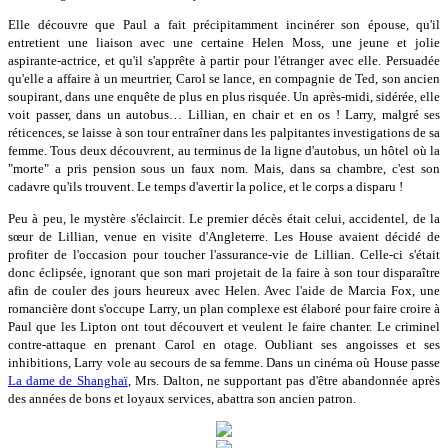
Elle découvre que Paul a fait précipitamment incinérer son épouse, qu'il
entretient une liaison avec une certaine Helen Moss, une jeune et jolie
aspirante-actrice, et qu'il s'apprête à partir pour l'étranger avec elle. Persuadée
qu'elle a affaire à un meurtrier, Carol se lance, en compagnie de Ted, son ancien
soupirant, dans une enquête de plus en plus risquée. Un après-midi, sidérée, elle
voit passer, dans un autobus… Lillian, en chair et en os ! Larry, malgré ses
réticences, se laisse à son tour entraîner dans les palpitantes investigations de sa
femme. Tous deux découvrent, au terminus de la ligne d'autobus, un hôtel où la
"morte" a pris pension sous un faux nom. Mais, dans sa chambre, c'est son
cadavre qu'ils trouvent. Le temps d'avertir la police, et le corps a disparu !
Peu à peu, le mystère s'éclaircit. Le premier décès était celui, accidentel, de la
sœur de Lillian, venue en visite d'Angleterre. Les House avaient décidé de
profiter de l'occasion pour toucher l'assurance-vie de Lillian. Celle-ci s'était
donc éclipsée, ignorant que son mari projetait de la faire à son tour disparaître
afin de couler des jours heureux avec Helen. Avec l'aide de Marcia Fox, une
romancière dont s'occupe Larry, un plan complexe est élaboré pour faire croire à
Paul que les Lipton ont tout découvert et veulent le faire chanter. Le criminel
contre-attaque en prenant Carol en otage. Oubliant ses angoisses et ses
inhibitions, Larry vole au secours de sa femme. Dans un cinéma où House passe
La dame de Shanghaï
, Mrs. Dalton, ne supportant pas d'être abandonnée après
des années de bons et loyaux services, abattra son ancien patron.