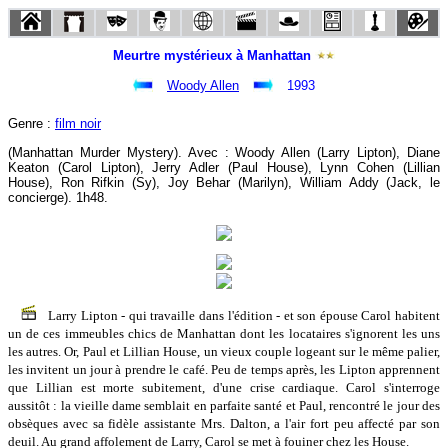
Meurtre mystérieux à Manhattan
Woody Allen
1993
Genre :
film noir
(Manhattan Murder Mystery). Avec : Woody Allen (Larry Lipton), Diane
Keaton (Carol Lipton), Jerry Adler (Paul House), Lynn Cohen (Lillian
House), Ron Rifkin (Sy), Joy Behar (Marilyn), William Addy (Jack, le
concierge). 1h48.
Larry Lipton - qui travaille dans l'édition - et son épouse Carol habitent
un de ces immeubles chics de Manhattan dont les locataires s'ignorent les uns
les autres. Or, Paul et Lillian House, un vieux couple logeant sur le même palier,
les invitent un jour à prendre le café. Peu de temps après, les Lipton apprennent
que Lillian est morte subitement, d'une crise cardiaque. Carol s'interroge
aussitôt : la vieille dame semblait en parfaite santé et Paul, rencontré le jour des
obsèques avec sa fidèle assistante Mrs. Dalton, a l'air fort peu affecté par son
deuil. Au grand affolement de Larry, Carol se met à fouiner chez les House.