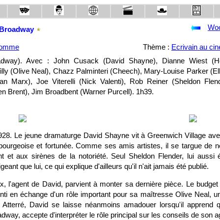
Woo
 Broadway
'homme
Thème :
Ecrivain au ci
oadway). Avec : John Cusack (David Shayne), Dianne Wiest (H
 Tilly (Olive Neal), Chazz Palminteri (Cheech), Mary-Louise Parker (El
n Marx), Joe Viterelli (Nick Valenti), Rob Reiner (Sheldon Flend
n Brent), Jim Broadbent (Warner Purcell). 1h39.
28. Le jeune dramaturge David Shayne vit à Greenwich Village avec 
e bourgeoise et fortunée. Comme ses amis artistes, il se targue de 
t et aux sirènes de la notoriété. Seul Sheldon Flender, lui aussi 
eant que lui, ce qui explique d'ailleurs qu'il n'ait jamais été publié.
rx, l'agent de David, parvient à monter sa dernière pièce. Le budget
nti en échange d'un rôle important pour sa maîtresse Olive Neal, un
. Atterré, David se laisse néanmoins amadouer lorsqu'il apprend qu
dway, accepte d'interpréter le rôle principal sur les conseils de son 