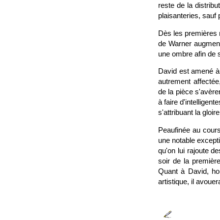
reste de la distri
plaisanteries, sauf
Dès les premières r
de Warner augment
une ombre afin de s
David est amené à 
autrement affectée
de la pièce s'avèr
à faire d'intellige
s'attribuant la gloi
Peaufinée au cours 
une notable excepti
qu'on lui rajoute d
soir de la premièr
Quant à David, hor
artistique, il avou