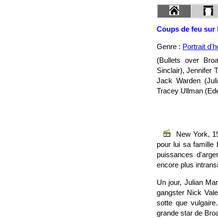
Coups de feu sur
Genre :
Portrait d
(Bullets over Br
Sinclair), Jennifer
Jack Warden (Julia
Tracey Ullman (Ede
New York, 19
pour lui sa famill
puissances d'argen
encore plus intransig
Un jour, Julian Ma
gangster Nick Vale
sotte que vulgaire
grande star de Broa