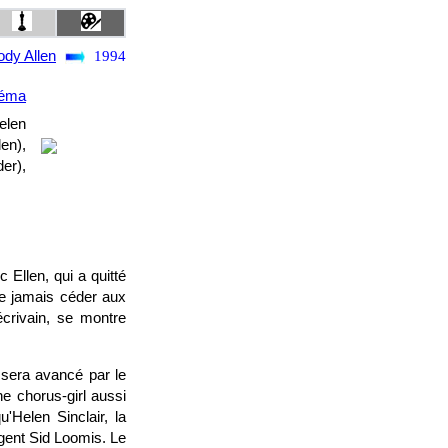
dy Allen
1994
néma
elen
len),
er),
Ellen, qui a quitté
ne jamais céder aux
écrivain, se montre
 sera avancé par le
e chorus-girl aussi
'Helen Sinclair, la
agent Sid Loomis. Le