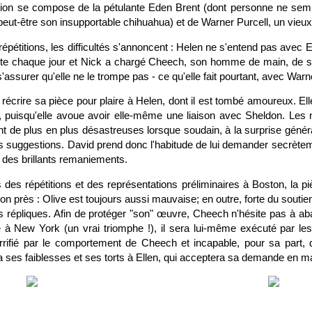
bution se compose de la pétulante Eden Brent (dont personne ne se
 peut-être son insupportable chihuahua) et de Warner Purcell, un vieu
épétitions, les difficultés s'annoncent : Helen ne s'entend pas avec Ede
e chaque jour et Nick a chargé Cheech, son homme de main, de 
'assurer qu'elle ne le trompe pas - ce qu'elle fait pourtant, avec Wa
récrire sa pièce pour plaire à Helen, dont il est tombé amoureux. El
, puisqu'elle avoue avoir elle-même une liaison avec Sheldon. Les
ent de plus en plus désastreuses lorsque soudain, à la surprise géné
ntes suggestions. David prend donc l'habitude de lui demander secrètem
re des brillants remaniements.
des répétitions et des représentations préliminaires à Boston, la p
on près : Olive est toujours aussi mauvaise; en outre, forte du soutien
es répliques. Afin de protéger "son" œuvre, Cheech n'hésite pas à aba
e à New York (un vrai triomphe !), il sera lui-même exécuté par 
rifié par le comportement de Cheech et incapable, pour sa part, d
era ses faiblesses et ses torts à Ellen, qui acceptera sa demande en m