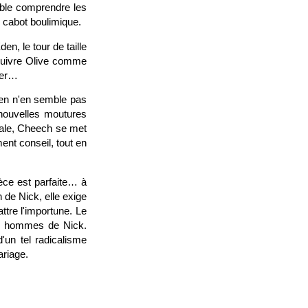
mble comprendre les
x cabot boulimique.
n, le tour de taille
suivre Olive comme
rner…
len n'en semble pas
 nouvelles moutures
rale, Cheech se met
ent conseil, tout en
ièce est parfaite… à
 de Nick, elle exige
ttre l'importune. Le
les hommes de Nick.
'un tel radicalisme
ariage.