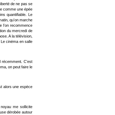
iberté de ne pas se
ndue comme une épée
ins quantifiable. Le
 matin, qu'on marche
sque l'on recommence
ction du mercredi de
se. A la télévision,
c. Le cinéma en salle
il récemment. C'est
ma, on peut faire le
st alors une espèce
 noyau me sollicite
ause dérobée autour