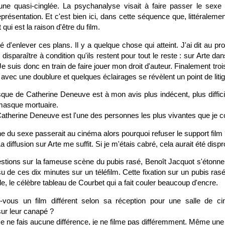
une quasi-cinglée. La psychanalyse visait à faire passer le sex
eprésentation. Et c'est bien ici, dans cette séquence que, littéraleme
 qui est la raison d'être du film.
'enlever ces plans. Il y a quelque chose qui atteint. J'ai dit au p
 disparaître à condition qu'ils restent pour tout le reste : sur Arte da
Je suis donc en train de faire jouer mon droit d'auteur. Finalement troi
avec une doublure et quelques éclairages se révèlent un point de litig
ue de Catherine Deneuve est à mon avis plus indécent, plus difficil
 masque mortuaire.
Catherine Deneuve est l'une des personnes les plus vivantes que je c
e du sexe passerait au cinéma alors pourquoi refuser le support film
a diffusion sur Arte me suffit. Si je m'étais cabré, cela aurait été disp
stions sur la fameuse scène du pubis rasé, Benoît Jacquot s'étonne
 de ces dix minutes sur un téléfilm. Cette fixation sur un pubis rasé 
 le célèbre tableau de Courbet qui a fait couler beaucoup d'encre.
-vous un film différent selon sa réception pour une salle de 
sur leur canapé ?
e ne fais aucune différence, je ne filme pas différemment. Même une 