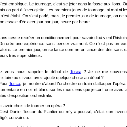
C'est empirique. Le tournage, c'est se jeter dans la fosse aux lions. O
is on part à l'aveuglette. Les premiers jours de tournage, ni moi ni l
 n'est établi. On s'est parlé, mais, le premier jour de tournage, on ne s
on essaie d'éclairer jour par jour, heure par heure.
 sans cesse recréer un conditionnement pour savoir d'où vient l'histoir
On crée une expérience sans penser vraiment. Ce n'est pas un exerc
atoire. Le premier jour, on se lance comme on lance des dés sans sa
leurs très superstitieux.
z vous nous rappeler le début de
Tosca
? Je ne me souviens 
histoire ou si vous avez ajouté quelque chose au début ?
Pour
Tosca
, je montre d'abord l'orchestre en train d'attaquer l'opéra
umentaire en noir et blanc sur les musiciens que je confronte avec la 
utes d'exposition orchestrale.
i avoir choisi de tourner un opéra ?
C'est Daniel Toscan du Plantier qui m'y a poussé, c'était son inventio
bligé, convaincu.