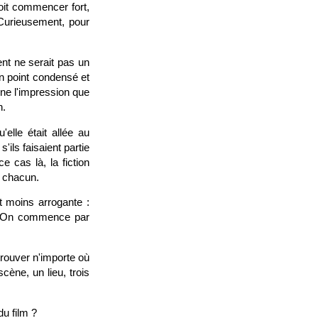
doit commencer fort,
 Curieusement, pour
nt ne serait pas un
un point condensé et
onne l'impression que
n.
elle était allée au
'ils faisaient partie
 cas là, la fiction
e chacun.
t moins arrogante :
r. On commence par
trouver n'importe où
cène, un lieu, trois
u film ?