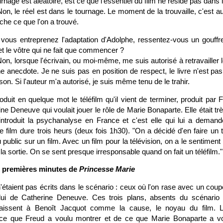
ournage est aléatoire, est ce que l'essentiel du film ne réside pas dans
Non, le réel est dans le tournage. Le moment de la trouvaille, c'est 
he ce que l'on a trouvé.
 vous entreprenez l'adaptation d'Adolphe, ressentez-vous un gouffre
i, et le vôtre qui ne fait que commencer ?
on, lorsque l'écrivain, ou moi-même, me suis autorisé à retravailler le
anecdote. Je ne suis pas en position de respect, le livre n'est pas 
son. Si l'auteur m'a autorisé, je suis même tenu de le trahir.
oduit en quelque mot le téléfilm qu'il vient de terminer, produit par 
ne Deneuve qui voulait jouer le rôle de Marie Bonaparte. Elle était tr
ntroduit la psychanalyse en France et c'est elle qui lui a demandé
 film dure trois heurs (deux fois 1h30). "On a décidé d'en faire un 
 public sur un film. Avec un film pour la télévision, on a le sentiment 
la sortie. On se sent presque irresponsable quand on fait un téléfilm."
x premières minutes de
Princesse Marie
n'étaient pas écrits dans le scénario : ceux où l'on rase avec un cou
lui de Catherine Deneuve. Ces trois plans, absents du scénario 
aissent à Benoît Jacquot comme la cause, le noyau du film. L
ce que Freud a voulu montrer et de ce que Marie Bonaparte a vo