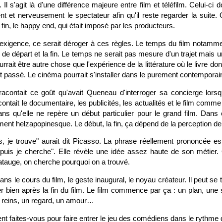
 Il s'agit là d'une différence majeure entre film et téléfilm. Celui-ci 
t et nerveusement le spectateur afin qu'il reste regarder la suite.
 fin, le happy end, qui était imposé par les producteurs.
 exigence, ce serait déroger à ces règles. Le temps du film notamme
nt de départ et la fin. Le temps ne serait pas mesure d'un trajet mais 
rrait être autre chose que l'expérience de la littérature où le livre d
 passé. Le cinéma pourrait s'installer dans le purement contemporai
acontait ce goût qu'avait Queneau d'interroger sa concierge lorsqu'
ontait le documentaire, les publicités, les actualités et le film comme s
s qu'elle ne repère un début particulier pour le grand film. Dans ce
ment helzapopinesque. Le début, la fin, ça dépend de la perception d
, je trouve" aurait dit Picasso. La phrase réellement prononcée es
 puis je cherche". Elle révèle une idée assez haute de son métie
atauge, on cherche pourquoi on a trouvé.
ans le cours du film, le geste inaugural, le noyau créateur. Il peut se 
er bien après la fin du film. Le film commence par ça : un plan, une s
 reins, un regard, un amour…
 faites-vous pour faire entrer le jeu des comédiens dans le rythme d