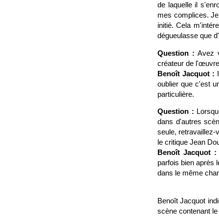
de laquelle il s'e
mes complices. Je c
initié. Cela m'inté
dégueulasse que d
Question :
Avez vo
créateur de l'œuvre 
Benoît Jacquot :
I
oublier que c'est u
particulière.
Question :
Lorsque
dans d'autres scèn
seule, retravaille
le critique Jean Do
Benoît Jacquot :
parfois bien après 
dans le même champ
Benoît Jacquot indiq
scène contenant le