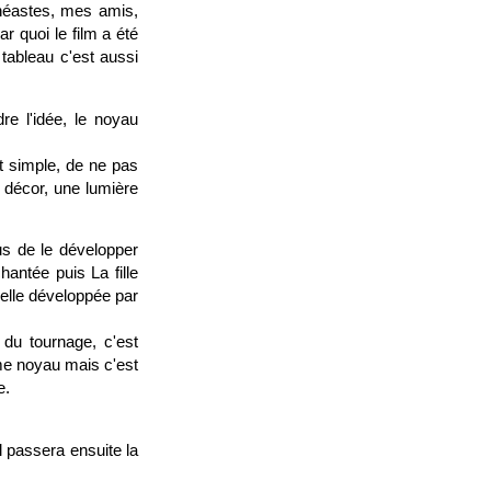
inéastes, mes amis,
r quoi le film a été
 tableau c'est aussi
re l'idée, le noyau
out simple, de ne pas
e décor, une lumière
s de le développer
antée puis La fille
elle développée par
du tournage, c'est
ême noyau mais c'est
e.
il passera ensuite la