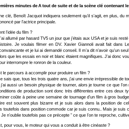
mières minutes de A tout de suite et de la scène clé contenant l
e clé, Benoît Jacquot indiquera seulement qu'il s'agit, en plus, du m
rononcé par l'actrice principale.
nt l'idée du film ?
'ai allumé par hasard TV5 un jour que j'étais aux USA et je suis resté 
histoire. Je voulais filmer en DV. Xavier Giannoli avait fait dans L
nvaincante et je lui ai demandé conseil. Il m'a dit n'avoir qu'un seul 
lors que les essais en noir et blanc étaient magnifiques. J'ai donc voul
our interrompre le ronron de la couleur.
 le parcours à accomplir pour produire un film ?
e sais que, tous les trois quatre ans, j'ai une envie irrépressible de t
j'ai aussi un besoin physique de tourner, alors je tourne ce que l'
nditions de production sont donc très différentes entre ces deux ty
rminer coûte à peine une semaine de tournage d'un film à gros budge
ire est souvent plus bizarre et je suis alors dans la position de cel
is toutefois dans position commode car je suis connu.. Mais je suis
e n'oublie toutefois pas ce précepte " ce que l'on te reproche, cultive l
, pour vous, le moteur qui vous a conduit à être cinéaste ?