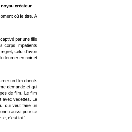
e noyau créateur
oment où le titre, A
captivé par une fille
es corps impatients
regret, celui d'avoir
u tourner en noir et
ourner un film donné.
on me demande et qui
pes de film. Le film
t avec vedettes. Le
ui qui veut faire un
 connu aussi pour ce
e, c'est toi ".