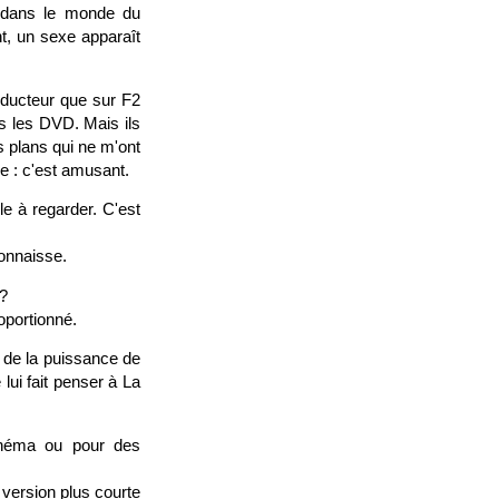
e dans le monde du
nt, un sexe apparaît
roducteur que sur F2
ns les DVD. Mais ils
s plans qui ne m'ont
e : c'est amusant.
e à regarder. C'est
onnaisse.
 ?
roportionné.
 de la puissance de
lui fait penser à La
cinéma ou pour des
version plus courte