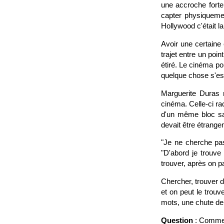
une accroche forte.
capter physiquemen
Hollywood c'était la
Avoir une certaine
trajet entre un poi
étiré. Le cinéma pou
quelque chose s'est
Marguerite Duras r
cinéma. Celle-ci rac
d'un même bloc san
devait être étrange
"Je ne cherche pas
"D'abord je trouve
trouver, après on p
Chercher, trouver d
et on peut le trouv
mots, une chute de
Question
: Comment