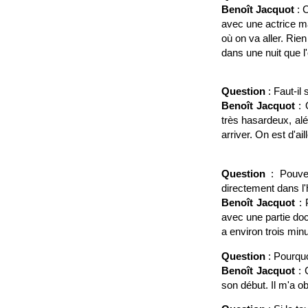
Benoît Jacquot
: 
avec une actrice ma
où on va aller. Rien
dans une nuit que l'
Question
: Faut-il
Benoît Jacquot
: 
très hasardeux, alé
arriver. On est d'ail
Question
: Pouve
directement dans l'
Benoît Jacquot
: 
avec une partie doc
a environ trois min
Question
: Pourquo
Benoît Jacquot
: 
son début. Il m'a o