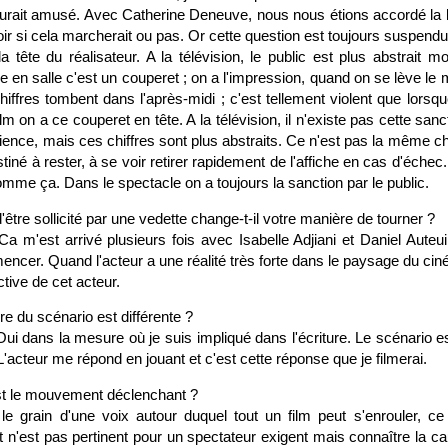
urait amusé. Avec Catherine Deneuve, nous nous étions accordé la l
ir si cela marcherait ou pas. Or cette question est toujours suspe
tête du réalisateur. A la télévision, le public est plus abstrait mo
ie en salle c'est un couperet ; on a l'impression, quand on se lève le
hiffres tombent dans l'après-midi ; c'est tellement violent que lor
m on a ce couperet en tête. A la télévision, il n'existe pas cette san
udience, mais ces chiffres sont plus abstraits. Ce n'est pas la même cho
stiné à rester, à se voir retirer rapidement de l'affiche en cas d'éche
omme ça. Dans le spectacle on a toujours la sanction par le public.
d'être sollicité par une vedette change-t-il votre manière de tourner ?
a m'est arrivé plusieurs fois avec Isabelle Adjiani et Daniel Auteu
cer. Quand l'acteur a une réalité très forte dans le paysage du ciné
ctive de cet acteur.
re du scénario est différente ?
ui dans la mesure où je suis impliqué dans l'écriture. Le scénario e
. L'acteur me répond en jouant et c'est cette réponse que je filmerai.
t le mouvement déclenchant ?
le grain d'une voix autour duquel tout un film peut s'enrouler, ce
 n'est pas pertinent pour un spectateur exigent mais connaître la c