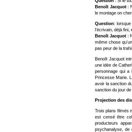
Question
: Si le t
Benoît Jacquot
: 
le montage on cherc
Question
: lorsque
l'écrivain, déjà fin
Benoît Jacquot
: N
même chose qu'une 
pas peur de la trahi
Benoît Jacquot intr
une idée de Catheri
personnage qui a i
Princesse Marie. Le
avoir la sanction du
sanction du jour de 
Projection des di
Trois plans filmés 
est censé être ce
producteurs appar
psychanalyse, de 