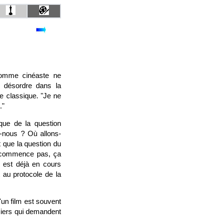
 Comme cinéaste ne
n désordre dans la
ce classique. "Je ne
."
sque de la question
-nous ? Où allons-
t que la question du
e commence pas, ça
 est déjà en cours
 au protocole de la
'un film est souvent
ciers qui demandent