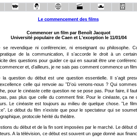
Le commencement des films
Commencer un film par Benoît Jacquot
Université populaire de Caen et L'exception le 11/01/04
 se revendique ni conférencier, ni enseignant ou philosophe.
 pratique de la communication, il s'accorde le droit à un certai
licite des questions pour guider ce qui en saurait être une conféren
ommencer et, d'ailleurs, je ne sais pas comment commence un film
 la question du début est une question essentielle. Il s'agit pre
excellence celle qui renvoie au "D'où venons-nous ? Qui sommes
e, pour le cinéaste cette question ne se pose pas. Pour faire, il fau
pas, pas plus que celle du comment finir. Pour le cinéaste, ça n
s. Le cinéaste est toujours au milieu de quelque chose. "Le film
. Le début du film n'existe que pour le spectateur qui se soumet
graphique, protocole hérité du théâtre.
tions du début et de la fin sont imposées par le marché. Le début d
eurs. A la télévision, ce début est souvent un gage donné aux finan