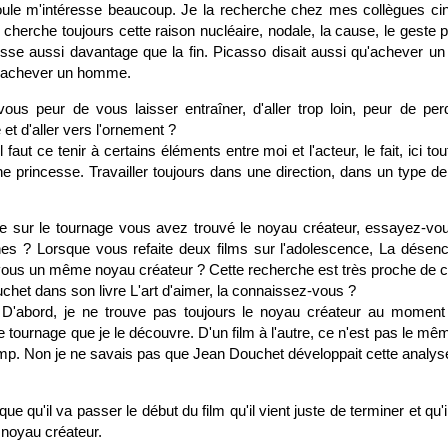
nroule m'intéresse beaucoup. Je la recherche chez mes collègues c
herche toujours cette raison nucléaire, nodale, la cause, le geste pa
resse aussi davantage que la fin. Picasso disait aussi qu'achever un
'achever un homme.
us peur de vous laisser entraîner, d'aller trop loin, peur de perd
et d'aller vers l'ornement ?
l faut ce tenir à certains éléments entre moi et l'acteur, le fait, ici t
ne princesse. Travailler toujours dans une direction, dans un type d
 sur le tournage vous avez trouvé le noyau créateur, essayez-vou
es ? Lorsque vous refaite deux films sur l'adolescence, La désench
z-vous un même noyau créateur ? Cette recherche est très proche de c
uchet dans son livre L'art d'aimer, la connaissez-vous ?
D'abord, je ne trouve pas toujours le noyau créateur au moment 
le tournage que je le découvre. D'un film à l'autre, ce n'est pas le m
. Non je ne savais pas que Jean Douchet développait cette analys
ue qu'il va passer le début du film qu'il vient juste de terminer et qu'
 noyau créateur.