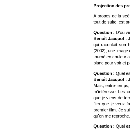
Projection des pre
A propos de la scèn
tout de suite, est p
Question :
D'où vie
Benoît Jacquot :
J
qui racontait son 
(2002), une image co
tourné en couleur a
blanc pour voir et p
Question :
Quel est
Benoît Jacquot :
J
Mais, entre-temps, 
m'intéresse. Les co
que je viens de te
film que je veux fa
premier film. Je su
qu'on me reproche. J
Question :
Quel est