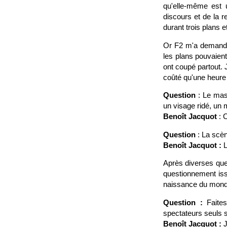
qu'elle-même est 
discours et de la r
durant trois plans et
Or F2 m'a demandé d
les plans pouvaient
ont coupé partout. 
coûté qu'une heure 
Question
: Le masq
un visage ridé, un
Benoît Jacquot
: 
Question
: La scèn
Benoît Jacquot :
L
Après diverses que
questionnement issu
naissance du monde,
Question :
Faites
spectateurs seuls 
Benoît Jacquot :
J