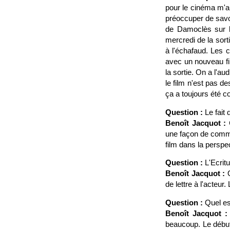
pour le cinéma m'a
préoccuper de savo
de Damoclès sur la 
mercredi de la sort
à l'échafaud. Les c
avec un nouveau fil
la sortie. On a l'a
le film n'est pas de
ça a toujours été c
Question :
Le fait 
Benoît Jacquot :
C
une façon de commen
film dans la perspe
Question :
L'Ecritu
Benoît Jacquot :
O
de lettre à l'acteur
Question :
Quel es
Benoît Jacquot :
beaucoup. Le début