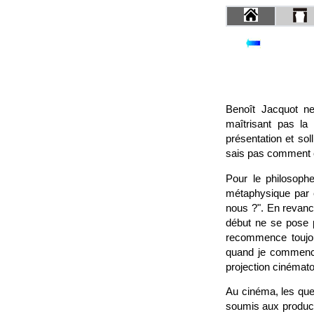
Benoît Jacquot ne
maîtrisant pas la
présentation et sol
sais pas comment c
Pour le philosophe
métaphysique par 
nous ?". En revanch
début ne se pose 
recommence toujour
quand je commence"
projection cinémato
Au cinéma, les ques
soumis aux product