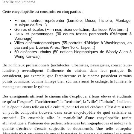
la ville et du cinéma.
Cette encyclopédie est construite en cinq parties :
Filmer, montrer, représenter (Lumière, Décor, Histoire, Montage,
Musique de film...)
Genres et écoles (Film noir, Science-fiction, Banlieue, Western...)
Lieux et personnages (30 courts textes personnels d'Aéroport à
Voisinage)
Villes cinématographiques (55 portraits d'Abidjan à Washington, en
passant par Buenos Aires, New York, Taipei...)
50 cinéastes urbains (50 notices biographiques de Woody Allen à
Wong Kar-wai).
De nombreux professionnels (architectes, urbanistes, paysagistes, concepteurs-
lumière...) revendiquent l'influence du cinéma dans leur pratique. Ils
considèrent, par exemple, que l'architecture et le cinéma possèdent certains
points communs, comme l'image bien sûr, mais aussi le cadrage, la lumière, le
montage ou encore le rythme.
Des enseignants utilisent le cinéma afin d'expliquer à leurs élèves et étudiants
ce qu'est l'"espace", l'"architecture", le "territoire", la "ville", l'"urbain", à telle ou
telle époque dans telle ou telle culture, pour tel ou tel cinéaste. C'est dire si tout
un public composite trouvera dans cette encyclopédie de quoi satisfaire sa
curiosité. Un ensemble allie la maniabilité d'une encyclopédie (ordre
alphabétique à l'intérieur des parties, références bibliographiques et index) à la
qualité d'écriture d'essais subjectifs et documentés. Une telle entreprise
éditoriale n'est envisageable que si la passion du cinéma qui anime les auteurs