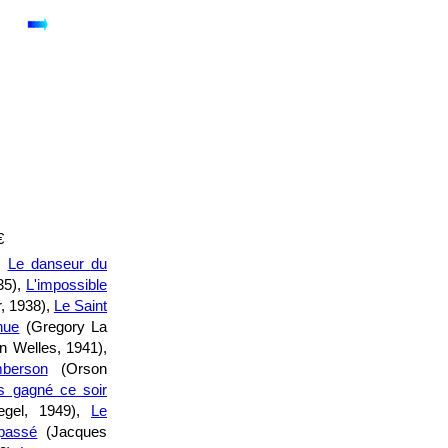
€
,
Le danseur du
35),
L'impossible
r, 1938),
Le Saint
nue
(Gregory La
 Welles, 1941),
berson
(Orson
 gagné ce soir
gel, 1949),
Le
 passé
(Jacques