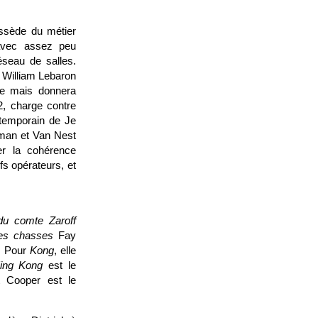
ossède du métier
 avec assez peu
éseau de salles.
e William Lebaron
te mais donnera
2, charge contre
ntemporain de Je
man et
Van Nest
er la cohérence
fs opérateurs, et
u comte Zaroff
es chasses
Fay
. Pour
Kong
, elle
ing Kong
est le
t Cooper est le