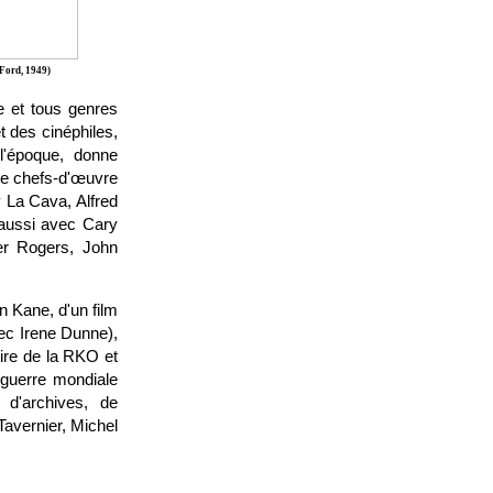
Ford, 1949)
e et tous genres
t des cinéphiles,
l'époque, donne
de chefs-d'œuvre
 La Cava, Alfred
aussi avec Cary
er Rogers, John
n Kane, d'un film
vec Irene Dunne),
ire de la RKO et
guerre mondiale
d'archives, de
Tavernier, Michel