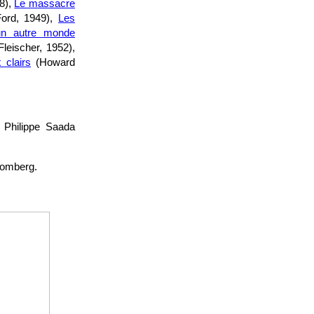
8),
Le massacre
ord, 1949),
Les
un autre monde
leischer, 1952),
 clairs
(Howard
 Philippe Saada
romberg.