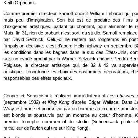
Keith Orpheum.
Comme premier directeur Sarnoff choisit William Lebaron qui p
mais peu d'imagination. Son but est de produire des films
d'exigences artistiques, parlant ou chantant, pour alimenter le r
Mais, fin 31, rien de probant n'est sorti du studio. Sarnoff remplac
par David Selznick. Celui-ci ne restera pas longtemps en pos
l'impulsion décisive. c'est d'abord Hells'highway en septembre 3
les conditions dans les bagnes dans le sud des Etats-Unis, co
suis un évadé produit par la Warner. Selznick engage Pendro Ber
Polglase, le directeur artistique qui, de 32 à 42 va supervis
artistique. Il coordonne les choix des costumiers, décorateurs, che
responsables des effets spéciaux.
Cooper et Schoedsack réalisent immédiatement
Les chasses d
(septembre 1932) et
King Kong
d'après Edgar Wallace. Dans
L
Wray est brune et poursuivie par un homme au cœur de monstre
est blonde et poursuivie par un monstre au cœur d'homme.
K
premier triomphe commercial du studio (Schoedsack pilote e
mitrailleur de l'avion qui tire sur King Kong).