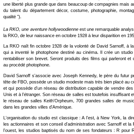
une liberté plus grande que dans beaucoup de compagnies mais auss
du talent du département décor, costume, photographie, montag
qualité ").
La RKO, une aventure hollywoodienne
est une remarquable analys
la RKO, de leur naissance en octobre 1928 à leur disparition en 195
La RKO naît fin octobre 1928 de la volonté de David Sarnoff, à la
qui a inventé le photophone destiné au cinéma. Il crée un studi
rentabiliser son brevet. Seront produits des films qui parleront et
au procédé photophone.
David Sarnoff s'associe avec Joseph Kennedy, le père du futur pré
tête de FBO, possède un studio modeste mais très bien placé au 
et qui possède d'un réseau de distribution capable de vendre des 
Unis et à l'étranger. Son réseau de salles est toutefois insuffisant 
le réseau de salles Keith'Orpheum, 700 grandes salles de music
dans les grandes villes d'Amérique.
L'organisation du studio est classique : A l'est, à New York, la dire
les actionnaires et son conseil d'administration avec Sarnoff et la
l'ouest, les studios baptisés du nom de ses fondateurs : R pour