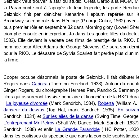
Selznick veut trouver la star du studio. Greta Garbo à la MGM, Ma
la Paramount sont à l'apogée de leur légende, les porte-étendard
Selznick finit par dénicher Katharine Hepburn repérée sur 
Broadway second rôle dans Héritage (George Cukor, 1932) avec 
puis premier rôle en septembre 32 dans Morning glory (Lowell Sher
triomphe ensuite en interprétant Jo dans Les quatre filles du doct
1933). Elle devient la vedette des films de prestige de la RKO. E
nominée pour Alice Adams de George Stevens. Ce sera son derni
pour la RKO. Le désastre de Sylvia Scarlett fait perdre plus d'un mil
la firme.
Cooper occupe désormais le poste de Selznick. Il fait débuter le
Rogers dans
Carioca
(Thornton Freeland, 1933). Autour du couple
Ginger Rogers, du chorégraphe Hermes Pan, Pandro S. Berman pro
films qui assureront l'assise populaire et financière de la RKO dur
:
La joyeuse divorcée
(Mark Sandrich, 1934),
Roberta
(William A. 
danseur du dessus
(Top Hat, mark Sandrich, 1935),
En suivant
Sandrich, 1934) et
Sur les ailes de la danse
(Swing Time, George 
L'entreprenant Mr Petrov
(Shall We Dance, Mark Sandrich, 1937
Sandrich, 1938) et enfin
La Grande Farandole
( HC Potter, 1939
dans les coulisses du spectacle que dans la comédie sophistiquée.