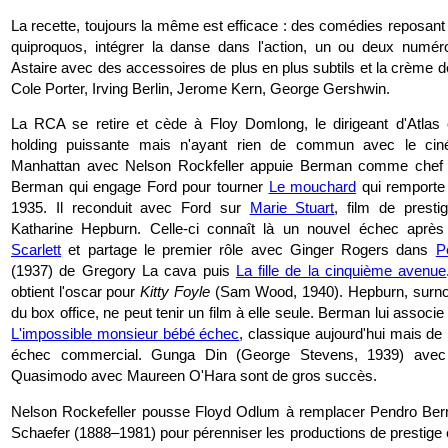
La recette, toujours la même est efficace : des comédies reposant
quiproquos, intégrer la danse dans l'action, un ou deux numér
Astaire avec des accessoires de plus en plus subtils et la crème 
Cole Porter, Irving Berlin, Jerome Kern, George Gershwin.
La RCA se retire et cède à Floy Domlong, le dirigeant d'Atlas 
holding puissante mais n'ayant rien de commun avec le ci
Manhattan avec Nelson Rockfeller appuie Berman comme chef d
Berman qui engage Ford pour tourner
Le mouchard
qui remporte
1935. Il reconduit avec Ford sur
Marie Stuart
, film de prest
Katharine Hepburn. Celle-ci connaît là un nouvel échec aprè
Scarlett
et partage le premier rôle avec Ginger Rogers dans
P
(1937) de Gregory La cava puis
La fille de la cinquième avenue
obtient l'oscar pour
Kitty Foyle
(Sam Wood, 1940). Hepburn, surn
du box office, ne peut tenir un film à elle seule. Berman lui associ
L'impossible monsieur bébé échec
, classique aujourd'hui mais de
échec commercial. Gunga Din (George Stevens, 1939) avec
Quasimodo avec Maureen O'Hara sont de gros succès.
Nelson Rockefeller pousse Floyd Odlum à remplacer Pendro Be
Schaefer (1888–1981) pour pérenniser les productions de prestige 