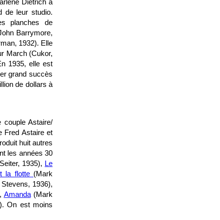
rlène Dietrich à
 de leur studio.
les planches de
John Barrymore,
man, 1932). Elle
eur March (Cukor,
n 1935, elle est
er grand succès
lion de dollars à
 couple Astaire/
 Fred Astaire et
duit huit autres
ant les années 30
Seiter, 1935),
Le
 la flotte
(Mark
Stevens, 1936),
),
Amanda
(Mark
). On est moins