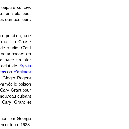
 toujours sur des
os en solo pour
des compositeurs
corporation, une
néma. La Chase
e studio. C'est
 deux oscars en
ige avec sa star
s celui de
Sylvia
ension d'artistes
. Ginger Rogers
ommée le poison
e Cary Grant pour
 nouveau cuisant
 Cary Grant et
rman par George
en octobre 1938.