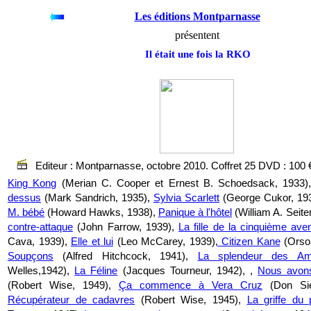
Les éditions Montparnasse
présentent
Il était une fois la RKO
Editeur : Montparnasse, octobre 2010. Coffret 25 DVD : 100 
King Kong
(Merian C. Cooper et Ernest B. Schoedsack, 1933)
dessus
(Mark Sandrich, 1935),
Sylvia Scarlett
(George Cukor, 19
M. bébé
(Howard Hawks, 1938),
Panique à l'hôtel
(William A. Seite
contre-attaque
(John Farrow, 1939),
La fille de la cinquième ave
Cava, 1939),
Elle et lui
(Leo McCarey, 1939),
Citizen Kane
(Orson
Soupçons
(Alfred Hitchcock, 1941),
La splendeur des Am
Welles,1942),
La Féline
(Jacques Tourneur, 1942), ,
Nous avons
(Robert Wise, 1949),
Ça commence à Vera Cruz
(Don Sie
Récupérateur de cadavres
(Robert Wise, 1945),
La griffe du