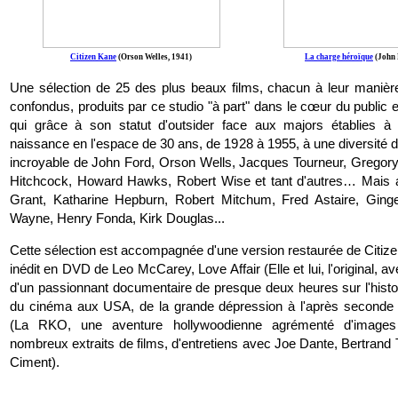
Citizen Kane
(Orson Welles, 1941)
La charge héroïque
(John 
Une sélection de 25 des plus beaux films, chacun à leur manièr
confondus, produits par ce studio "à part" dans le cœur du public e
qui grâce à son statut d'outsider face aux majors établies à 
naissance en l'espace de 30 ans, de 1928 à 1955, à une diversité 
incroyable de John Ford, Orson Wells, Jacques Tourneur, Gregory
Hitchcock, Howard Hawks, Robert Wise et tant d'autres… Mais 
Grant, Katharine Hepburn, Robert Mitchum, Fred Astaire, Ging
Wayne, Henry Fonda, Kirk Douglas...
Cette sélection est accompagnée d'une version restaurée de Citize
inédit en DVD de Leo McCarey, Love Affair (Elle et lui, l'original, a
d'un passionnant documentaire de presque deux heures sur l'histo
du cinéma aux USA, de la grande dépression à l'après seconde 
(La RKO, une aventure hollywoodienne agrémenté d'images 
nombreux extraits de films, d'entretiens avec Joe Dante, Bertrand 
Ciment).