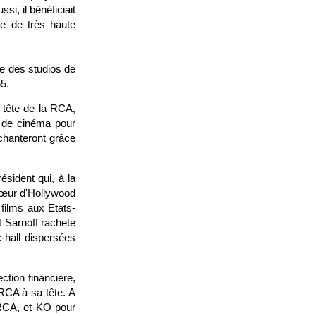
i, il bénéficiait
e de très haute
e des studios de
5.
 tête de la RCA,
o de cinéma pour
 chanteront grâce
sident qui, à la
cœur d'Hollywood
films aux Etats-
et Sarnoff rachete
-hall dispersées
ction financière,
 RCA à sa tête. A
 RCA, et KO pour