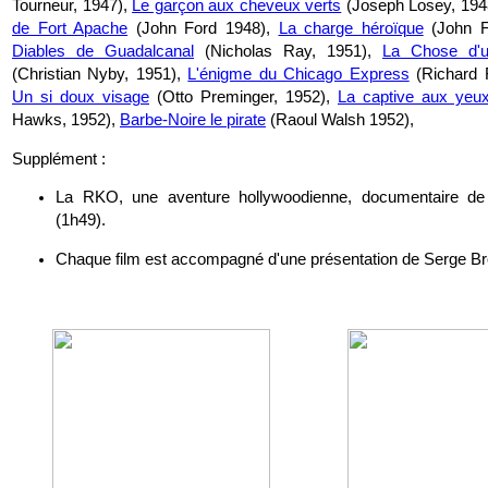
Tourneur, 1947),
Le garçon aux cheveux verts
(Joseph Losey, 194
de Fort Apache
(John Ford 1948),
La charge héroïque
(John F
Diables de Guadalcanal
(Nicholas Ray, 1951),
La Chose d'
(Christian Nyby, 1951),
L'énigme du Chicago Express
(Richard F
Un si doux visage
(Otto Preminger, 1952),
La captive aux yeux
Hawks, 1952),
Barbe-Noire le pirate
(Raoul Walsh 1952),
Supplément :
La RKO, une aventure hollywoodienne, documentaire de
(1h49).
Chaque film est accompagné d'une présentation de Serge B