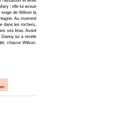
 l'assassin et tente
Mary ; elle lui avoue
e exige de Wilson la
ontagne. Au moment
te dans les rochers,
dans ses bras. Avant
 Danny lui a révélé
lité, chasse Wilson.