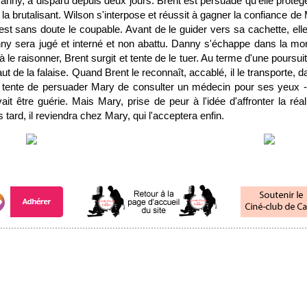
Danny, a disparu depuis deux jours. Brent est persuadé qu'elle protège
n la brutalisant. Wilson s'interpose et réussit à gagner la confiance de 
st sans doute le coupable. Avant de le guider vers sa cachette, ell
y sera jugé et interné et non abattu. Danny s'échappe dans la m
à le raisonner, Brent surgit et tente de le tuer. Au terme d'une poursui
 de la falaise. Quand Brent le reconnaît, accablé, il le transporte, 
 tente de persuader Mary de consulter un médecin pour ses yeux -
it être guérie. Mais Mary, prise de peur à l'idée d'affronter la réa
tard, il reviendra chez Mary, qui l'acceptera enfin.