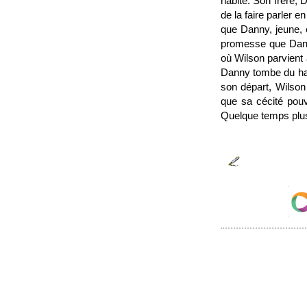
habite. Son frère, 
de la faire parler e
que Danny, jeune, e
promesse que Dann
où Wilson parvient 
Danny tombe du haut
son départ, Wilson
que sa cécité pouva
Quelque temps plus 