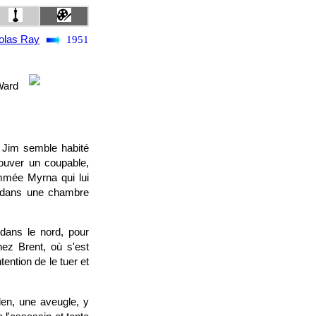
olas Ray
1951
Ward
. Jim semble habité
rouver un coupable,
ommée Myrna qui lui
t dans une chambre
 dans le nord, pour
hez Brent, où s'est
ention de le tuer et
en, une aveugle, y