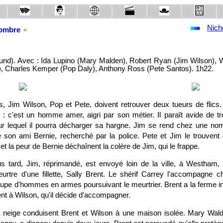
Nich
'ombre
nd). Avec : Ida Lupino (Mary Malden), Robert Ryan (Jim Wilson), 
), Charles Kemper (Pop Daly), Anthony Ross (Pete Santos). 1h22.
ers, Jim Wilson, Pop et Pete, doivent retrouver deux tueurs de flics
 : c'est un homme amer, aigri par son métier. Il paraît avide de t
sur lequel il pourra décharger sa hargne. Jim se rend chez une n
 son ami Bernie, recherché par la police. Pete et Jim le trouven
 et la peur de Bernie déchaînent la colère de Jim, qui le frappe.
s tard, Jim, réprimandé, est envoyé loin de la ville, à Westham,
urtre d'une fillette, Sally Brent. Le shérif Carrey l'accompagne c
pe d'hommes en armes poursuivant le meurtrier. Brent a la ferme int
nt à Wilson, qu'il décide d'accompagner.
 neige conduisent Brent et Wilson à une maison isolée. Mary Wald