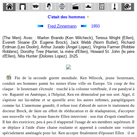
C'etait des hommes
Fred Zinnemann
1950
(The Men). Avec : Marlon Brando (Ken Wilcheck), Teresa Wright (Ellen),
Everett Sloane (Dr. Eugene Brock), Jack Webb (Norm Butler), Richard
Erdman (Leo Doolin), Arthur Jurado (Angel Lopez), Virginia Farmer (Robbie
Robbins), Dorothy Tree (Harriet, la mère d'Ellen), Howard St. John (le père
d'Ellen), Nita Hunter (Dolores Lopez). 1h25.
Fin de la seconde guerre mondiale. Ken Wilocek, jeune lieutenant,
conduit ses hommes parmi les ruines d'une ville en Europe. Un coup de feu
claque : le lieutenant s'écroule : touché à la colonne vertébrale, il est paralysé à
vie. Rapatrié en Amérique, à l'hôpital, Ken est démoralisé par son sort. Aigri, il
s'apitoie sur lui-même et se querelle avec les autres infirmes, paraplégiques
comme lui. L'amertume grandit; il refuse tout d'abord de suivre le traitement du
docteur Brock, de faire un effort de rééducation et de réadaptation, d'accepter
une nouvelle vie. Sa jeune fiancée Ellen intervient : son état d'esprit s'améliore.
Il fait des exercices; peu à peu il réapprend l'usage de ses membres supérieurs. Il
se déplace à l'aide d'une chaise roulante et apprend à conduire une voiture
spécialement aménagée pour lui. Ken accepte finalement d'épouser Ellen : il se