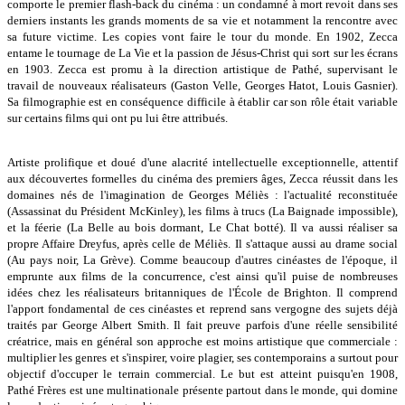
comporte le premier flash-back du cinéma : un condamné à mort revoit dans ses
derniers instants les grands moments de sa vie et notamment la rencontre avec
sa future victime. Les copies vont faire le tour du monde. En 1902, Zecca
entame le tournage de La Vie et la passion de Jésus-Christ qui sort sur les écrans
en 1903. Zecca est promu à la direction artistique de Pathé, supervisant le
travail de nouveaux réalisateurs (Gaston Velle, Georges Hatot, Louis Gasnier).
Sa filmographie est en conséquence difficile à établir car son rôle était variable
sur certains films qui ont pu lui être attribués.
Artiste prolifique et doué d'une alacrité intellectuelle exceptionnelle, attentif
aux découvertes formelles du cinéma des premiers âges, Zecca réussit dans les
domaines nés de l'imagination de Georges Méliès : l'actualité reconstituée
(Assassinat du Président McKinley), les films à trucs (La Baignade impossible),
et la féerie (La Belle au bois dormant, Le Chat botté). Il va aussi réaliser sa
propre Affaire Dreyfus, après celle de Méliès. Il s'attaque aussi au drame social
(Au pays noir, La Grève). Comme beaucoup d'autres cinéastes de l'époque, il
emprunte aux films de la concurrence, c'est ainsi qu'il puise de nombreuses
idées chez les réalisateurs britanniques de l'École de Brighton. Il comprend
l'apport fondamental de ces cinéastes et reprend sans vergogne des sujets déjà
traités par George Albert Smith. Il fait preuve parfois d'une réelle sensibilité
créatrice, mais en général son approche est moins artistique que commerciale :
multiplier les genres et s'inspirer, voire plagier, ses contemporains a surtout pour
objectif d'occuper le terrain commercial. Le but est atteint puisqu'en 1908,
Pathé Frères est une multinationale présente partout dans le monde, qui domine