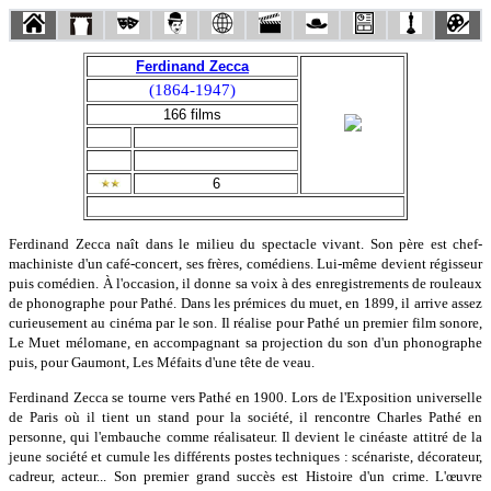
Ferdinand Zecca
(1864-1947)
166 films
6
Ferdinand Zecca naît dans le milieu du spectacle vivant. Son père est chef-
machiniste d'un café-concert, ses frères, comédiens. Lui-même devient régisseur
puis comédien. À l'occasion, il donne sa voix à des enregistrements de rouleaux
de phonographe pour Pathé. Dans les prémices du muet, en 1899, il arrive assez
curieusement au cinéma par le son. Il réalise pour Pathé un premier film sonore,
Le Muet mélomane, en accompagnant sa projection du son d'un phonographe
puis, pour Gaumont, Les Méfaits d'une tête de veau.
Ferdinand Zecca se tourne vers Pathé en 1900. Lors de l'Exposition universelle
de Paris où il tient un stand pour la société, il rencontre Charles Pathé en
personne, qui l'embauche comme réalisateur. Il devient le cinéaste attitré de la
jeune société et cumule les différents postes techniques : scénariste, décorateur,
cadreur, acteur... Son premier grand succès est Histoire d'un crime. L'œuvre