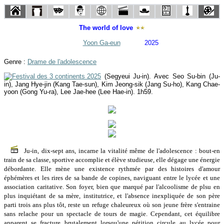
The world of love
Yoon Ga-eun
2025
Genre :
Drame de l'adolescence
(Segyeui Ju-in). Avec Seo Su-bin (Ju-
in), Jang Hye-jin (Kang Tae-sun), Kim Jeong-sik (Jang Su-ho), Kang Chae-
yoon (Gong Yu-ra), Lee Jae-hee (Lee Hae-in). 1h59.
Ju-in, dix-sept ans, incarne la vitalité même de l'adolescence : bout-en
train de sa classe, sportive accomplie et élève studieuse, elle dégage une énergie
débordante. Elle mène une existence rythmée par des histoires d'amour
éphémères et les rires de sa bande de copines, naviguant entre le lycée et une
association caritative. Son foyer, bien que marqué par l'alcoolisme de plsu en
plus inquiétant de sa mère, institutrice, et l'absence inexpliquée de son père
parti trois ans plus tôt, reste un refuge chaleureux où son jeune frère s'entraine
sans relache pour un spectacle de tours de magie. Cependant, cet équilibre
apparent se fracture brutalement lorsqu'une pétition circule au lycée pour