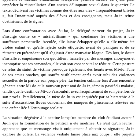
empêcher la réinstallation d'un ancien délinquant sexuel dans le quartier. Le
texte, décrivant les victimes comme des êtres aux vies « irréparablement brisées
», fait l'unanimité auprès des élèves et des enseignants, mais Ju-in refuse
obstinément de le signer.
Lors d'une confrontation avec Su-ho, le délégué porteur du projet, Ju-in
s'insurge contre ce « misérabilisme » qui condamne les victimes à une
souffrance perpétuelle. Acculée, elle laisse échapper qu'elle a elle-même été
violée enfant et qu'elle rejette cette étiquette, avant de paniquer et de se
rétracter en prétendant qu'il s'agissait d'une mauvaise blague. Dès lors, le doute
s'installe et empoisonne son quotidien : harcelée par des messages anonymes et
incomprise par ses camarades, elle voit son espace vital se réduire. Cette posture
de refus du statut de victime provoque également des heurts avec Mi-do, l'une
de ses amies proches, qui souffre visiblement après avoir subi des violences
sexuelles de la part de son propre père. La tension culmine lors d'une rencontre
gênante entre Mi-do et le nouveau petit ami de Ju-in, témoin passif du malaise,
tandis que le destin de Mi-do s'assombrit avec l'acquittement de son père lors de
son procès. Parallèlement, la mère de Ju-in est inquiétée par sa hiérarchie à la
suite d’accusations floues concernant des marques de pincements relevées sur
une enfant liée à l'entourage scolaire.
La situation dégénère à la cantine lorsqu'un membre du club étudiant assure à
Ju-in que la formulation de la pétition a été modifiée. Ce n'est qu'un leurre :
apprenant que ce mensonge visait uniquement à obtenir sa signature, Ju-in
explose de colère. La violence verbale laisse place aux coups ; elle projette