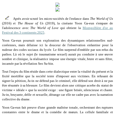
Après avoir scruté les micro-sociétés de l'enfance dans
The World of Us
(2016) et
The House of Us
(2019), la cinéaste Yoon Ga-eun s'empare de
l'adolescence avec
The World of Love
qui obtient la
Montgolfière d'or au
Festival des 3 continents 2025
.
Yoon Ga-eun poursuit son exploration des dynamiques relationnelles sud-
coréennes, mais délaisse ici la douceur de l'observation enfantine pour la
rudesse des codes sociaux du lycée. Le film surprend d'emblée par son refus du
pathos. Là où le sujet (le traumatisme sexuel) aurait pu conduire à une œuvre
sombre et clinique, la réalisatrice impose une énergie vitale, brute et sans filtre,
incarnée par la révélation Seo Su-bin.
Tout l'enjeu du film réside dans cette dialectique entre la vitalité du présent et la
fixité mortifère que la société tente d'imposer aux victimes. En refusant de
signer la pétition, Ju-in ne défend pas le criminel, elle défend son droit à ne pas
être résumée à sa blessure. Le film devient alors une critique acerbe du statut de
victime « idéale » que la société exige : une figure brisée, silencieuse et chaste.
Ju-in, bruyante, drôle et sexuelle, dérange car elle ne cadre pas avec la narration
collective du drame.
Yoon Ga-eun fait preuve d'une grande maîtrise tonale, orchestrant des ruptures
constantes entre le drame et la comédie de mœurs. La cellule familiale et