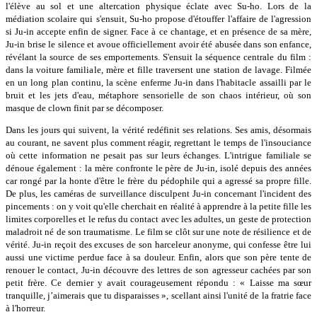
l'élève au sol et une altercation physique éclate avec Su-ho. Lors de la
médiation scolaire qui s'ensuit, Su-ho propose d'étouffer l'affaire de l'agression
si Ju-in accepte enfin de signer. Face à ce chantage, et en présence de sa mère,
Ju-in brise le silence et avoue officiellement avoir été abusée dans son enfance,
révélant la source de ses emportements. S'ensuit la séquence centrale du film :
dans la voiture familiale, mère et fille traversent une station de lavage. Filmée
en un long plan continu, la scène enferme Ju-in dans l'habitacle assailli par le
bruit et les jets d'eau, métaphore sensorielle de son chaos intérieur, où son
masque de clown finit par se décomposer.
Dans les jours qui suivent, la vérité redéfinit ses relations. Ses amis, désormais
au courant, ne savent plus comment réagir, regrettant le temps de l'insouciance
où cette information ne pesait pas sur leurs échanges. L'intrigue familiale se
dénoue également : la mère confronte le père de Ju-in, isolé depuis des années
car rongé par la honte d'être le frère du pédophile qui a agressé sa propre fille.
De plus, les caméras de surveillance disculpent Ju-in concernant l'incident des
pincements : on y voit qu'elle cherchait en réalité à apprendre à la petite fille les
limites corporelles et le refus du contact avec les adultes, un geste de protection
maladroit né de son traumatisme. Le film se clôt sur une note de résilience et de
vérité. Ju-in reçoit des excuses de son harceleur anonyme, qui confesse être lui
aussi une victime perdue face à sa douleur. Enfin, alors que son père tente de
renouer le contact, Ju-in découvre des lettres de son agresseur cachées par son
petit frère. Ce dernier y avait courageusement répondu : « Laisse ma sœur
tranquille, j’aimerais que tu disparaisses », scellant ainsi l'unité de la fratrie face
à l'horreur.