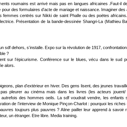
nts roumains est arrivé mais pas en langues africaines .Faut-il de
e pour des formulaires d'acte de mariage et naissance. Imaginer des a
es femmes centrés sur Nikki de saint Phalle ou des poètes africains.
 lectrice. Présentation de la bande-dessinée Shangri-La (Mathieu Ba
un sdf dehors, s'installe. Expo sur la révolution de 1917, confrontatio
ble ?
lent sur l'épicurisme. Conférence sur le blues, vécu dans le sud p
fie alors.
geons, plan d'extérieur en hiver. Des gens lisent, des jeunes travaille
 pas pleurer au cinéma mais dans les livres (les acteurs jouent/
t autrefois des hommes oeils. La sdf voudrait vendre, les enfants 
aration de l'interview de Monique Pinçon-Charlot : pourquoi les riches
pauvres toujours plus pauvres ? Aline pailler leur apprend à savoir
ur, un étranger. Etre libre. Media training.