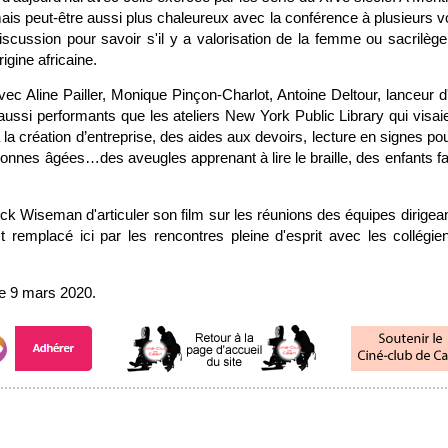
ais peut-être aussi plus chaleureux avec la conférence à plusieurs vo
iscussion pour savoir s'il y a valorisation de la femme ou sacrilège
igine africaine.
c Aline Pailler, Monique Pinçon-Charlot, Antoine Deltour, lanceur d'
ussi performants que les ateliers New York Public Library qui visaie
à la création d’entreprise, des aides aux devoirs, lecture en signes po
onnes âgées…des aveugles apprenant à lire le braille, des enfants fa
ck Wiseman d'articuler son film sur les réunions des équipes dirigean
t remplacé ici par les rencontres pleine d'esprit avec les collégi
e 9 mars 2020.