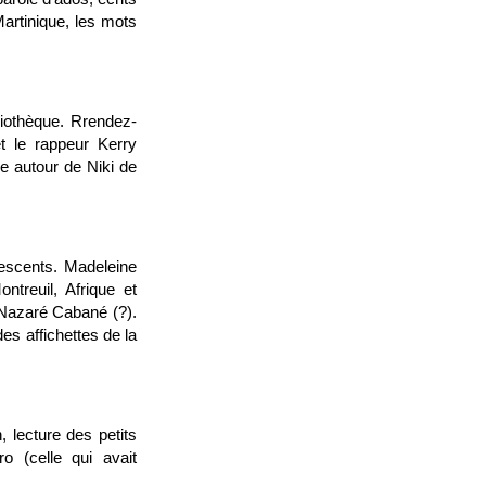
Martinique, les mots
bliothèque. Rrendez-
et le rappeur Kerry
e autour de Niki de
lescents. Madeleine
ntreuil, Afrique et
e Nazaré Cabané (?).
es affichettes de la
, lecture des petits
ro (celle qui avait