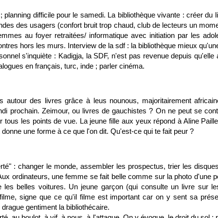
planning difficile pour le samedi. La bibliothèque vivante : créer du l
des des usagers (confort bruit trop chaud, club de lecteurs un mom
femmes au foyer retraitées/ informatique avec initiation par les ado
contres hors les murs. Interview de la sdf : la bibliothèque mieux qu'un
sonnel s'inquiète : Kadigja, la SDF, n'est pas revenue depuis qu'elle a
alogues en français, turc, inde ; parler cinéma.
s autour des livres grâce à leus nounous, majoritairement africai
ndi prochain. Zeimour, ou livres de gauchistes ? On ne peut se cont
 tous les points de vue. La jeune fille aux yeux répond à Aline Paille
 donne une forme à ce que l'on dit. Qu'est-ce qui te fait peur ?
iberté" : changer le monde, assembler les prospectus, trier les disque
Aux ordinateurs, une femme se fait belle comme sur la photo d'une p
es belles voitures. Un jeune garçon (qui consulte un livre sur l
 filme, signe que ce qu'il filme est important car on y sent sa pr
, drague gentiment la bibliothécaire.
rté, au boulot, à vif, à nous, à l'attaque. On y évoque, le droit du sol ;