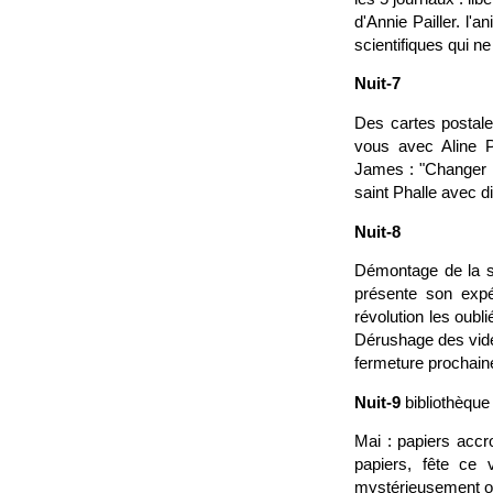
d'Annie Pailler. l'
scientifiques qui n
Nuit-7
Des cartes postales
vous avec Aline Pa
James : "Changer l
saint Phalle avec d
Nuit-8
Démontage de la sa
présente son expér
révolution les oubl
Dérushage des vidéo
fermeture prochaine 
Nuit-9
bibliothèque
Mai : papiers accro
papiers, fête ce v
mystérieusement ouv