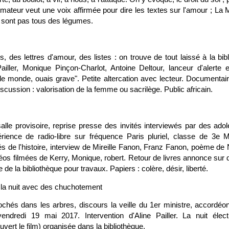
animateur veut une voix affirmée pour dire les textes sur l'amour ; La 
e sont pas tous des légumes.
, des lettres d'amour, des listes : on trouve de tout laissé à la bi
iller, Monique Pinçon-Charlot, Antoine Deltour, lanceur d'alerte 
e monde, ouais grave". Petite altercation avec lecteur. Documentair
iscussion : valorisation de la femme ou sacrilège. Public africain.
lle provisoire, reprise presse des invités interviewés par des ado
ience de radio-libre sur fréquence Paris pluriel, classe de 3e Mo
iés de l'histoire, interview de Mireille Fanon, Franz Fanon, poème d
s filmées de Kerry, Monique, robert. Retour de livres annonce sur d
de la bibliothèque pour travaux. Papiers : colère, désir, liberté.
 la nuit avec des chuchotement
chés dans les arbres, discours la veille du 1er ministre, accordéon
endredi 19 mai 2017. Intervention d'Aline Pailler. La nuit élect
ert le film) organisée dans la bibliothèque.