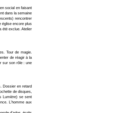
ien social en faisant
ent dans la semaine
lescents) rencontrer
e église encore plus
 été exclue. Atelier
nes. Tour de magie.
enter de réagir à la
r sur son rôle : une
s. Dossier en retard
ochette de disques,
es Lumière) se sent
ésence. L'homme aux
 parole d'ados, écrits