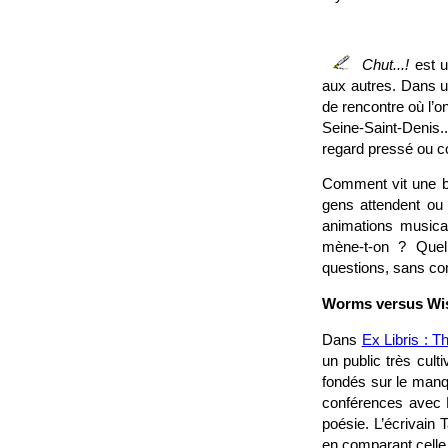
Chut...!
est u
aux autres. Dans un
de rencontre où l’o
Seine-Saint-Denis.
regard pressé ou co
Comment vit une bib
gens attendent ou 
animations musicale
mène-t-on ? Quell
questions, sans co
Worms versus W
Dans
Ex Libris : 
un public très cult
fondés sur le manq
conférences avec E
poésie. L’écrivain 
en comparant celle 