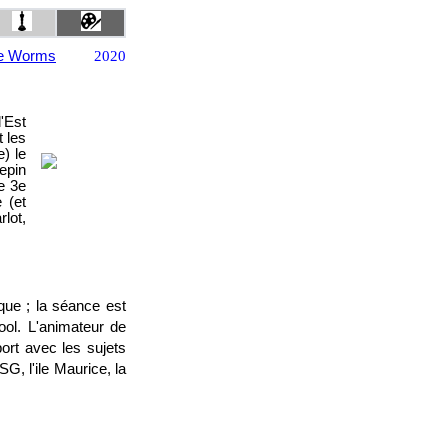
pe Worms
2020
'Est
t les
) le
epin
de 3e
 (et
lot,
èque ; la séance est
ool. L'animateur de
port avec les sujets
G, l'ile Maurice, la