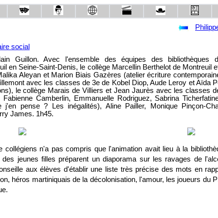
Philip
re social
ain Guillon. Avec l'ensemble des équipes des bibliothèques d
l en Seine-Saint-Denis, le collège Marcellin Berthelot de Montreuil e
alika Aleyan et Marion Biais Gazères (atelier écriture contemporaine
Tillemont avec les classes de 3e de Kobel Diop, Aude Leroy et Aïda P
ions), le collège Marais de Villiers et Jean Jaurès avec les classes 
, Fabienne Camberlin, Emmanuelle Rodriguez, Sabrina Ticherfatine
 j'en pense ? Les inégalités), Aline Pailler, Monique Pinçon-Char
erry James. 1h45.
collégiens n'a pas compris que l'animation avait lieu à la biblioth
e, des jeunes filles préparent un diaporama sur les ravages de l'alc
e conseille aux élèves d'établir une liste très précise des mots en rap
on, héros martiniquais de la décolonisation, l'amour, les joueurs du PS
ue.