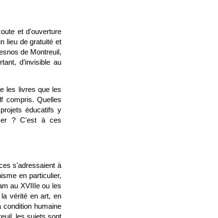
coute et d'ouverture
 lieu de gratuité et
Desnos de Montreuil,
ant, d’invisible au
e les livres que les
df compris. Quelles
 projets éducatifs y
iser ? C'est à ces
ces s'adressaient à
isme en particulier,
am au XVIIIe ou les
a vérité en art, en
la condition humaine
uil, les sujets sont