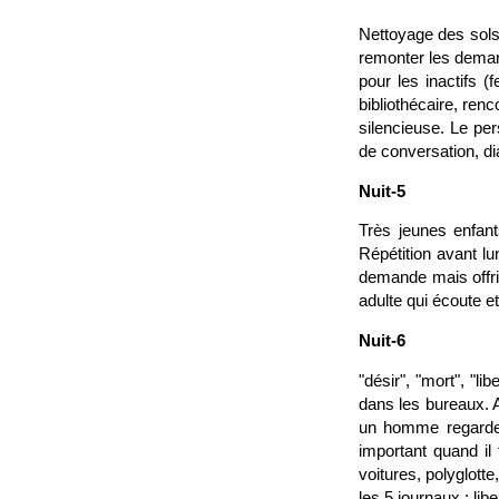
Nettoyage des sols; 
remonter les deman
pour les inactifs (
bibliothécaire, ren
silencieuse. Le per
de conversation, di
Nuit-5
Très jeunes enfant
Répétition avant lu
demande mais offrir
adulte qui écoute et
Nuit-6
"désir", "mort", "l
dans les bureaux. 
un homme regarde l
important quand il
voitures, polyglotte
les 5 journaux : libe