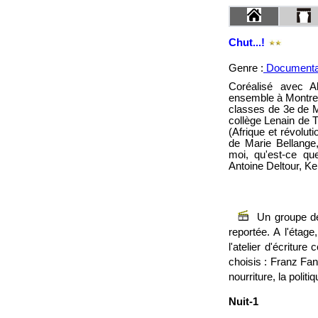
Chut...!
Genre :
Documentai
Coréalisé avec Al
ensemble à Montreui
classes de 3e de M
collège Lenain de 
(Afrique et révolut
de Marie Bellange
moi, qu'est-ce que
Antoine Deltour, K
Un groupe de 
reportée. A l'étag
l'atelier d'écritur
choisis : Franz Fan
nourriture, la politiq
Nuit-1