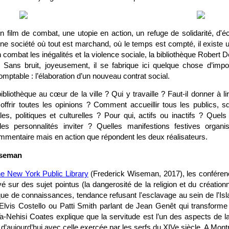
n film de combat, une utopie en action, un refuge de solidarité, d'é
e société où tout est marchand, où le temps est compté, il existe un
n combat les inégalités et la violence sociale, la bibliothèque Robert 
. Sans bruit, joyeusement, il se fabrique ici quelque chose d’import
mptable : l’élaboration d’un nouveau contrat social.
liothèque au cœur de la ville ? Qui y travaille ? Faut-il donner à lir
offrir toutes les opinions ? Comment accueillir tous les publics, s
s, politiques et culturelles ? Pour qui, actifs ou inactifs ? Quels
es personnalités inviter ? Quelles manifestions festives organ
mmentaire mais en action que répondent les deux réalisateurs.
iseman
The New York Public Library
(Frederick Wiseman, 2017), les conféren
ivé sur des sujet pointus (la dangerosité de la religion et du créationn
ue de connaissances, tendance refusant l'esclavage au sein de l'Isl
lvis Costello ou Patti Smith parlant de Jean Genêt qui transforme l
Ta-Nehisi Coates explique que la servitude est l’un des aspects de 
d’aujourd’hui avec celle exercée par les serfs du XIVe siècle. A Montre