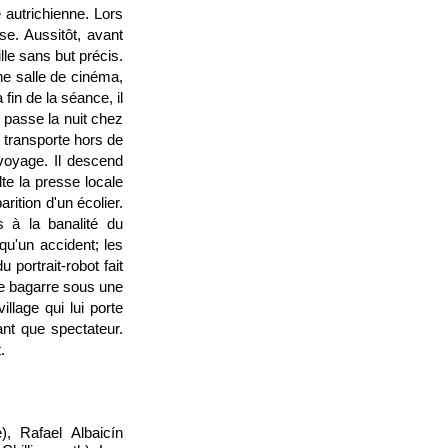
 autrichienne. Lors
rse. Aussitôt, avant
lle sans but précis.
ne salle de cinéma,
fin de la séance, il
l passe la nuit chez
e transporte hors de
 voyage. Il descend
lte la presse locale
rition d'un écolier.
 à la banalité du
qu'un accident; les
 portrait-robot fait
se bagarre sous une
illage qui lui porte
ant que spectateur.
.
, Rafael Albaicín