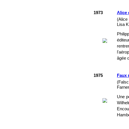
1973
Alice 
(Alice
Lisa K
Philip
éditeu
rentr
l'aéro
âgée d
1975
Faux
(Fals
Farner
Une pe
Wilhel
Encou
Hambou