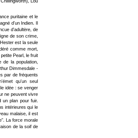
Chillingworth), Lou
nce puritaine et le
gné d'un Indien. Il
ncue d'adultère, de
 signe de son crime,
Hester est la seule
nsidéré comme mort,
tite Pearl, le fruit
 de la population,
Arthur Dimmesdale -
s par de fréquents
n'émet qu'un seul
ule idée : se venger
ur ne peuvent vivre
 un plan pour fuir.
s intérieures qui le
veau malaise, il est
ne". La force morale
aison de la soif de