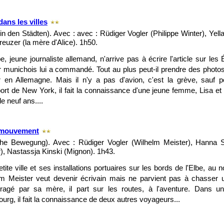
dans les villes
 in den Städten). Avec : avec : Rüdiger Vogler (Philippe Winter), Yella
reuzer (la mère d'Alice). 1h50.
pe, jeune journaliste allemand, n'arrive pas à écrire l'article sur le
r munichois lui a commandé. Tout au plus peut-il prendre des photos.
er en Allemagne. Mais il n'y a pas d'avion, c'est la grève, sauf
port de New York, il fait la connaissance d'une jeune femme, Lisa et de
e neuf ans....
 mouvement
che Bewegung). Avec : Rüdiger Vogler (Wilhelm Meister), Hanna 
), Nastassja Kinski (Mignon). 1h43.
tite ville et ses installations portuaires sur les bords de l'Elbe, au 
m Meister veut devenir écrivain mais ne parvient pas à chasser u
ragé par sa mère, il part sur les routes, à l'aventure. Dans u
rg, il fait la connaissance de deux autres voyageurs...