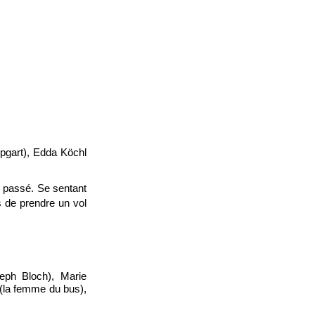
ipgart), Edda Köchl
u passé. Se sentant
rs de prendre un vol
eph Bloch), Marie
 (la femme du bus),