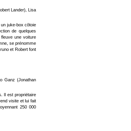
obert Lander), Lisa
un juke-box côtoie
jection de quelques
 fleuve une voiture
ndemne, se prénomme
runo et Robert font
no Ganz (Jonathan
Il est propriétaire
d visite et lui fait
 moyennant 250 000