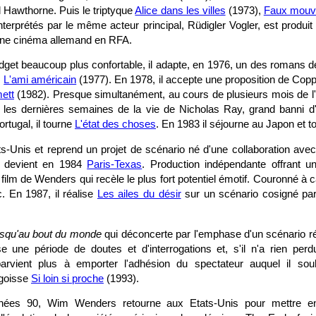
 Hawthorne. Puis le triptyque
Alice dans les villes
(1973),
Faux mouv
nterprétés par le même acteur principal, Rüdigler Vogler, est produi
eune cinéma allemand en RFA.
dget beaucoup plus confortable, il adapte, en 1976, un des romans de
:
L'ami américain
(1977). En 1978, il accepte une proposition de Co
ett
(1982). Presque simultanément, au cours de plusieurs mois de l'a
r les dernières semaines de la vie de Nicholas Ray, grand banni 
rtugal, il tourne
L'état des choses
. En 1983 il séjourne au Japon et 
ts-Unis et reprend un projet de scénario né d'une collaboration avec 
 devient en 1984
Paris-Texas
. Production indépendante offrant u
e film de Wenders qui recèle le plus fort potentiel émotif. Couronné à c
. En 1987, il réalise
Les ailes du désir
sur un scénario cosigné par
squ'au bout du monde
qui déconcerte par l'emphase d'un scénario ré
se une période de doutes et d'interrogations et, s'il n'a rien pe
 parvient plus à emporter l'adhésion du spectateur auquel il sou
ngoisse
Si loin si proche
(1993).
nées 90, Wim Wenders retourne aux Etats-Unis pour mettre e