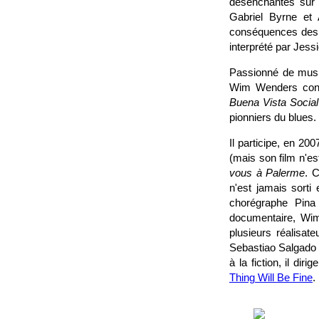
désenchantés sur l
Gabriel Byrne et 
conséquences des a
interprété par Jes
Passionné de musiq
Wim Wenders conna
Buena Vista Social
pionniers du blues.
Il participe, en 200
(mais son film n'es
vous à Palerme
. 
n'est jamais sorti 
chorégraphe Pina 
documentaire, Wim
plusieurs réalisate
Sebastiao Salgado
à la fiction, il d
Thing Will Be Fine
.