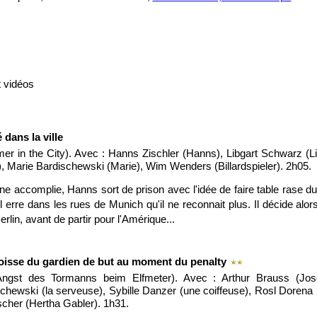
 vidéos
 dans la ville
r in the City). Avec : Hanns Zischler (Hanns), Libgart Schwarz (L
, Marie Bardischewski (Marie), Wim Wenders (Billardspieler). 2h05.
ne accomplie, Hanns sort de prison avec l'idée de faire table rase d
 il erre dans les rues de Munich qu'il ne reconnait plus. Il décide alo
erlin, avant de partir pour l'Amérique...
oisse du gardien de but au moment du penalty
Angst des Tormanns beim Elfmeter). Avec : Arthur Brauss (Jos
chewski (la serveuse), Sybille Danzer (une coiffeuse), Rosl Dorena
scher (Hertha Gabler). 1h31.