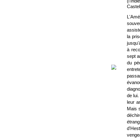
(l'Ind
Caste
L'Amér
souven
assist
la pri
jusqu'
à reco
sept a
du péc
entret
passan
évano
diagno
de lui
leur a
Mais s
déchir
étrang
d'Hest
vengea