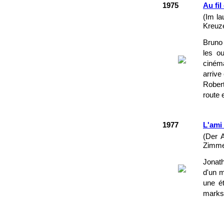
1975
Au fi
(Im la
Kreuze
Bruno 
les ou
cinéma
arrive
Robert
route 
1977
L'ami
(Der 
Zimme
Jonath
d'un m
une é
marks.