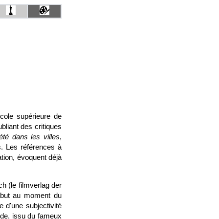
cole supérieure de
bliant des critiques
té dans les villes
,
s. Les références à
ation, évoquent déjà
h (le filmverlag der
e but au moment du
e d'une subjectivité
ande, issu du fameux