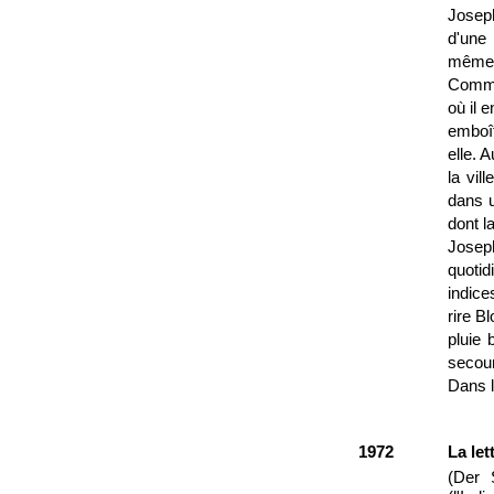
Joseph
d'une 
même q
Commen
où il 
emboît
elle. 
la vil
dans u
dont l
Josep
quotid
indice
rire B
pluie 
secour
Dans la
1972
La let
(Der 