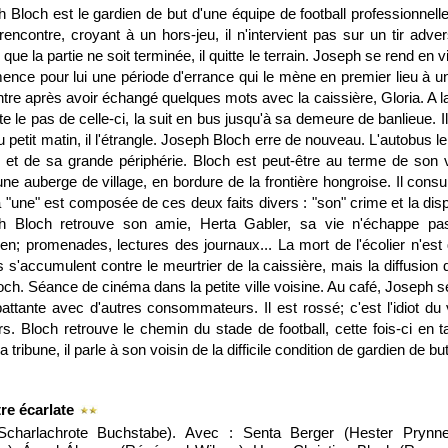
 Bloch est le gardien de but d'une équipe de football professionnelle
rencontre, croyant à un hors-jeu, il n'intervient pas sur un tir adve
ue la partie ne soit terminée, il quitte le terrain. Joseph se rend en vi
ce pour lui une période d'errance qui le mène en premier lieu à u
entre après avoir échangé quelques mots avec la caissière, Gloria. A la 
e le pas de celle-ci, la suit en bus jusqu'à sa demeure de banlieue. I
Au petit matin, il l'étrangle. Joseph Bloch erre de nouveau. L'autobus l
le et de sa grande périphérie. Bloch est peut-être au terme de son
ne auberge de village, en bordure de la frontière hongroise. Il consu
a "une" est composée de ces deux faits divers : "son" crime et la dispa
h Bloch retrouve son amie, Herta Gabler, sa vie n'échappe pas
ien; promenades, lectures des journaux... La mort de l'écolier n'est 
s s'accumulent contre le meurtrier de la caissière, mais la diffusion du
loch. Séance de cinéma dans la petite ville voisine. Au café, Joseph 
battante avec d'autres consommateurs. Il est rossé; c'est l'idiot du v
s. Bloch retrouve le chemin du stade de football, cette fois-ci en t
 tribune, il parle à son voisin de la difficile condition de gardien de but
tre écarlate
Scharlachrote Buchstabe). Avec : Senta Berger (Hester Prynne)