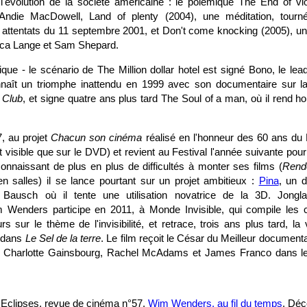
'évolution de la société américaine : le polémique The End of vi
Andie MacDowell, Land of plenty (2004), une méditation, tour
ttentats du 11 septembre 2001, et Don't come knocking (2005), un
sica Lange et Sam Shepard.
ue - le scénario de The Million dollar hotel est signé Bono, le lea
ît un triomphe inattendu en 1999 avec son documentaire sur l
 Club
, et signe quatre ans plus tard The Soul of a man, où il rend
7, au projet
Chacun son cinéma
réalisé en l'honneur des 60 ans du
t visible que sur le DVD) et revient au Festival l'année suivante pou
Connaissant de plus en plus de difficultés à monter ses films (
Rend
en salles) il se lance pourtant sur un projet ambitieux :
Pina
, un 
Bausch où il tente une utilisation novatrice de la 3D. Jonglan
 Wenders participe en 2011, à Monde Invisible, qui compile les 
urs sur le thème de l'invisibilité, et retrace, trois ans plus tard, l
 dans
Le Sel de la terre
. Le film reçoit le César du Meilleur documen
irige Charlotte Gainsbourg, Rachel McAdams et James Franco dans 
Eclipses, revue de cinéma n°57,
Wim Wenders, au fil du temps
. Dé