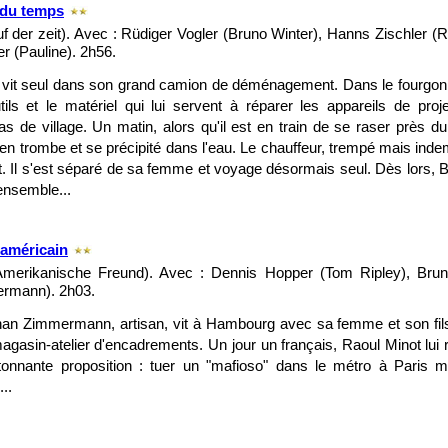
l du temps
uf der zeit). Avec : Rüdiger Vogler (Bruno Winter), Hanns Zischler (R
r (Pauline). 2h56.
vit seul dans son grand camion de déménagement. Dans le fourgon 
tils et le matériel qui lui servent à réparer les appareils de pro
s de village. Un matin, alors qu'il est en train de se raser près du
 en trombe et se précipité dans l'eau. Le chauffeur, trempé mais i
. Il s'est séparé de sa femme et voyage désormais seul. Dès lors, B
ensemble...
 américain
Amerikanische Freund). Avec : Dennis Hopper (Tom Ripley), Bru
rmann). 2h03.
an Zimmermann, artisan, vit à Hambourg avec sa femme et son fils. 
agasin-atelier d'encadrements. Un jour un français, Raoul Minot lui ren
tonnante proposition : tuer un "mafioso" dans le métro à Paris
..