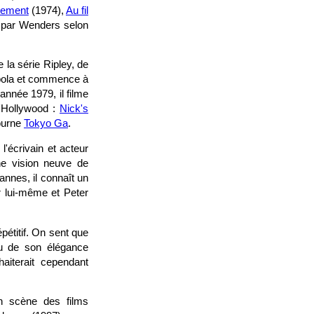
ement
(1974),
Au fil
t par Wenders selon
 la série Ripley, de
ppola et commence à
nnée 1979, il filme
d'Hollywood :
Nick's
tourne
Tokyo Ga
.
l'écrivain et acteur
ne vision neuve de
annes, il connaît un
 lui-même et Peter
pétitif. On sent que
rdu de son élégance
haiterait cependant
n scène des films