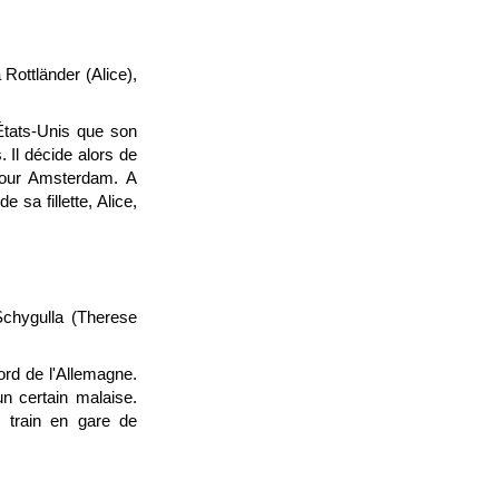
 Rottländer (Alice),
s États-Unis que son
 Il décide alors de
 pour Amsterdam. A
 sa fillette, Alice,
Schygulla (Therese
nord de l'Allemagne.
n certain malaise.
n train en gare de