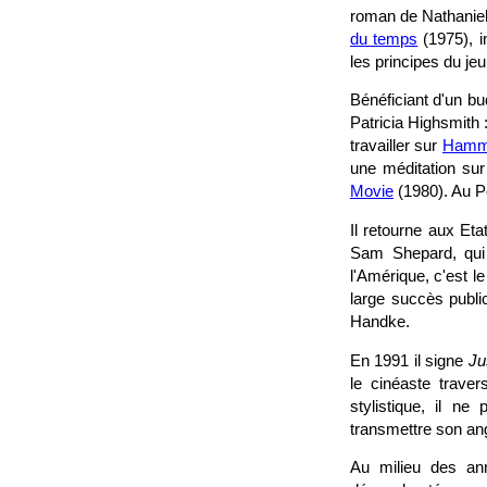
roman de Nathaniel
du temps
(1975), i
les principes du j
Bénéficiant d'un bu
Patricia Highsmith 
travailler sur
Hamm
une méditation su
Movie
(1980). Au Po
Il retourne aux Eta
Sam Shepard, qui
l'Amérique, c'est l
large succès public
Handke.
En 1991 il signe
Ju
le cinéaste traver
stylistique, il ne
transmettre son a
Au milieu des an