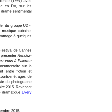
olence (1997) avec
née en DV, sur les
 drame sentimental
der du groupe U2 -,
a musique cubaine,
 hommage à quelques
 Festival de Cannes
r présenter
Rendez-
ez-vous à Palerme
documentaire sur la
t entre fiction et
courts-métrages de
a vie du photographe
taire 2015. Revenant
le dramatique
Every
cembre 2015.