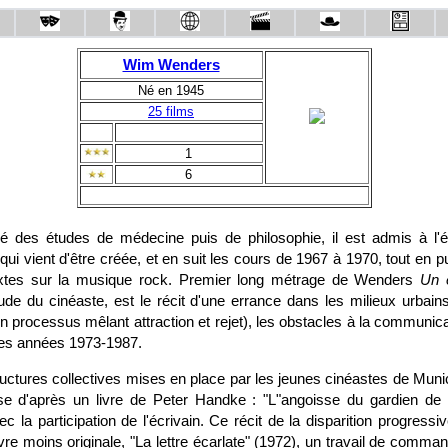
Wim Wenders
Né en 1945
25 films
1
6
é des études de médecine puis de philosophie, il est admis à l'é
i vient d'être créée, et en suit les cours de 1967 à 1970, tout en pu
extes sur la musique rock. Premier long métrage de Wenders
Un é
tude du cinéaste, est le récit d'une errance dans les milieux urbain
n processus mêlant attraction et rejet), les obstacles à la communic
des années 1973-1987.
uctures collectives mises en place par les jeunes cinéastes de Munic
lise d'après un livre de Peter Handke : "L"angoisse du gardien d
ec la participation de l'écrivain. Ce récit de la disparition progressiv
vre moins originale, "La lettre écarlate" (1972), un travail de comm