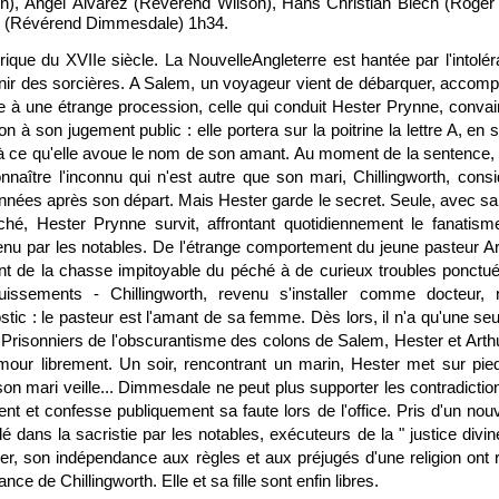
ien), Ángel Álvarez (Révérend Wilson), Hans Christian Blech (Roger 
l (Révérend Dimmesdale) 1h34.
ique du XVIIe siècle. La NouvelleAngleterre est hantée par l'intoléra
ir des sorcières. A Salem, un voyageur vient de débarquer, accompa
e à une étrange procession, celle qui conduit Hester Prynne, convai
son à son jugement public : elle portera sur la poitrine la lettre A, en
à ce qu'elle avoue le nom de son amant. Au moment de la sentence, 
nnaître l'inconnu qui n'est autre que son mari, Chillingworth, co
nnées après son départ. Mais Hester garde le secret. Seule, avec sa pe
hé, Hester Prynne survit, affrontant quotidiennement le fanatisme
enu par les notables. De l'étrange comportement du jeune pasteur 
t de la chasse impitoyable du péché à de curieux troubles ponctué
uissements - Chillingworth, revenu s'installer comme docteur, 
stic : le pasteur est l'amant de sa femme. Dès lors, il n'a qu'une se
. Prisonniers de l'obscurantisme des colons de Salem, Hester et Arth
mour librement. Un soir, rencontrant un marin, Hester met sur pied
on mari veille... Dimmesdale ne peut plus supporter les contradiction
ent et confesse publiquement sa faute lors de l'office. Pris d'un nou
lé dans la sacristie par les notables, exécuteurs de la " justice divi
er, son indépendance aux règles et aux préjugés d'une religion ont r
nce de Chillingworth. Elle et sa fille sont enfin libres.