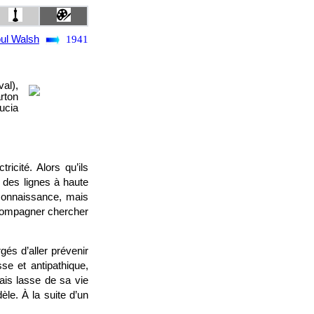
ul Walsh
1941
al),
rton
ucia
cité. Alors qu’ils
 des lignes à haute
connaissance, mais
compagner chercher
és d’aller prévenir
se et antipathique,
ais lasse de sa vie
e. À la suite d’un