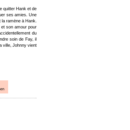
e quitter Hank et de
luer ses amies. Une
et la ramène à Hank.
te et son amour pour
ccidentellement du
dre soin de Fay, il
 ville, Johnny vient