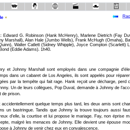
Rao
le
: Edward G. Robinson (Hank McHenry), Marlene Dietrich (Fay Duv
ny Marshall), Alan Hale (Jumbo Wells), Frank McHugh (Omaha), Ba
inn), Walter Catlett (Sidney Whipple), Joyce Compton (Scarlett) L
d Bond (Eddie Adams). 1h40.
y et Johnny Marshall sont employés dans une compagnie d’électri
mps dans un cabaret de Los Angeles, ils sont appelés pour réparer
es par la tempête qui fait rage. Hank reçoit une décharge, perd 
hnny. Un de leurs collègues, Pop Duval, demande à Johnny de l’ac
rt de prison.
accidentellement quelque temps plus tard, les deux amis sont charg
s un bastringue. Tandis que Johnny la trouve toujours aussi faus
x d’elle, la courtise et lui propose le mariage. Fay, non éprise m
pte, malgré les menaces de Johnny. Elle devient une épouse modèl
pose à Johnny de venir chez eux en convalescence.