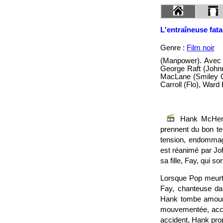
L'entraîneuse fata
Genre :
Film noir
(Manpower). Avec 
George Raft (John
MacLane (Smiley Qu
Carroll (Flo), War
Hank McHenr
prennent du bon te
tension, endommagé
est réanimé par Jo
sa fille, Fay, qui so
Lorsque Pop meurt 
Fay, chanteuse dan
Hank tombe amoureu
mouvementée, acce
accident, Hank pro