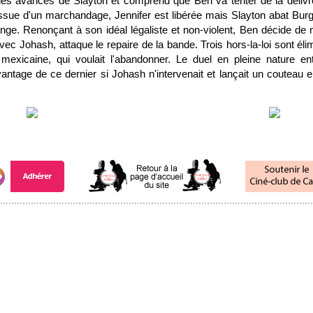
les avances de Slayton et comprend que Ben va tenter de la délivre
issue d'un marchandage, Jennifer est libérée mais Slayton abat Burg
ge. Renonçant à son idéal légaliste et non-violent, Ben décide de 
 avec Johash, attaque le repaire de la bande. Trois hors-la-loi sont éli
mexicaine, qui voulait l'abandonner. Le duel en pleine nature en
antage de ce dernier si Johash n'intervenait et lançait un couteau 