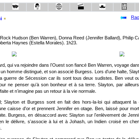
Rao
i
 Rock Hudson (Ben Warren), Donna Reed (Jennifer Ballard), Philip C
oberta Haynes (Estella Morales). 1h23.
ard, qui va rejoindre dans l'Ouest son fiancé Ben Warren, voyage da
un homme distingué, et son associé Burgess. Lors d'une halte, Slayt
la guerre de Sécession car ils sont tous deux sudistes. Ben veut ou
ur ne penser qu'à son bonheur et à sa terre. Slayton, par ailleurs 
faite et n'imagine pas un retour à la vie normale.
 Slayton et Burgess sont en fait des hors-la-loi qui attaquent la
ne caisse d'or et prennent Jennifer en otage. Ben, laissé pour mort,
uite. Burgess, en désaccord avec Slayton sur l'enlèvement de Jenni
Ben le délivre, s'associe à lui et à Johash, un Indien croisé en che
.