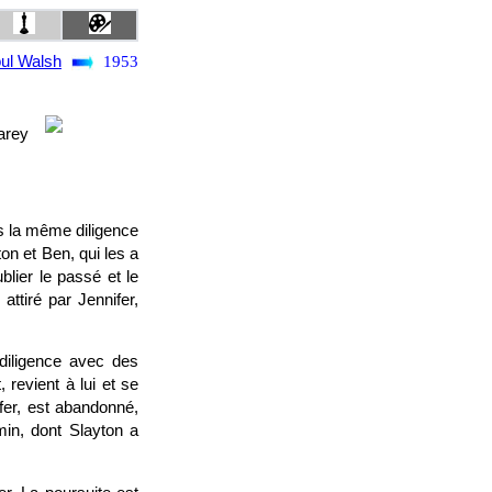
ul Walsh
1953
arey
ns la même diligence
on et Ben, qui les a
blier le passé et le
attiré par Jennifer,
 diligence avec des
 revient à lui et se
fer, est abandonné,
min, dont Slayton a