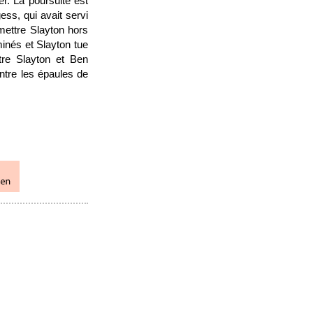
r. La poursuite est
ess, qui avait servi
mettre Slayton hors
minés et Slayton tue
tre Slayton et Ben
entre les épaules de