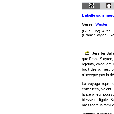
Bataille sans merc
Genre :
Western
(Gun Fury). Avec :
(Frank Slayton), R
Jennifer Ball
que Frank Slayton, 
rejoints, évoquent 
bruit des armes, po
n'accepte pas la dé
Le voyage reprend;
complices, volent u
lance à leur pours
blessé et ligoté. 
massacré la famille