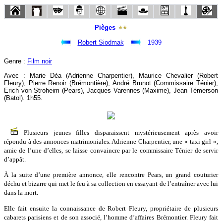
Pièges
Robert Siodmak
1939
Genre :
Film noir
Avec : Marie Déa (Adrienne Charpentier), Maurice Chevalier (Robert
Fleury), Pierre Renoir (Brémontière), André Brunot (Commissaire Ténier),
Erich von Stroheim (Pears), Jacques Varennes (Maxime), Jean Témerson
(Batol). 1h55.
Plusieurs jeunes filles disparaissent mystérieusement après avoir
répondu à des annonces matrimoniales. Adrienne Charpentier, une « taxi girl »,
amie de l’une d’elles, se laisse convaincre par le commissaire Ténier de servir
d’appât.
À la suite d’une première annonce, elle rencontre Pears, un grand couturier
déchu et bizarre qui met le feu à sa collection en essayant de l’entraîner avec lui
dans la mort.
Elle fait ensuite la connaissance de Robert Fleury, propriétaire de plusieurs
cabarets parisiens et de son associé, l’homme d’affaires Brémontier. Fleury fait