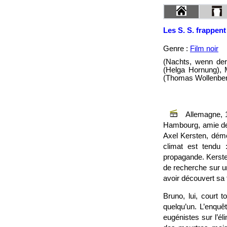
Les S. S. frappent 
Genre :
Film noir
(Nachts, wenn der
(Helga Hornung), 
(Thomas Wollenberg
Allemagne, 1
Hambourg, amie de 
Axel Kersten, démob
climat est tendu 
propagande. Kerste
de recherche sur u
avoir découvert sa 
Bruno, lui, court t
quelqu’un. L’enquê
eugénistes sur l’él