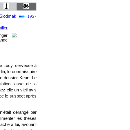
 Siodmak
1957
iller
nger
ange
ue Lucy, serveuse à
lin, le commissaire
 le dossier Keun. Le
lation lasse de la
 elle un vieil avis
pe le suspect après
 n’était dérangé par
limenter les thèses
tache à lui, avouant