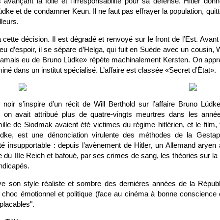
avançant la folie et l’irresponsabilité pour sa défense. Hitler donn
 Lüdke et de condamner Keun. Il ne faut pas effrayer la population, quitt
lleurs.
cette décision. Il est dégradé et renvoyé sur le front de l’Est. Ava
e peu d’espoir, il se sépare d’Helga, qui fuit en Suède avec un cousin, 
 a jamais eu de Bruno Lüdke» répète machinalement Kersten. On app
iné dans un institut spécialisé. L’affaire est classée «Secret d’État».
s noir s’inspire d’un récit de Will Berthold sur l’affaire Bruno Lüd
l on avait attribué plus de quatre-vingts meurtres dans les ann
le de Siodmak avaient été victimes du régime hitlérien, et le film, 
dke, est une dénonciation virulente des méthodes de la Gesta
té insupportable : depuis l’avènement de Hitler, un Allemand aryen à
e du IIIe Reich et bafoué, par ses crimes de sang, les théories sur la 
andicapés.
ve son style réaliste et sombre des dernières années de la Répub
choc émotionnel et politique (face au cinéma à bonne conscience 
placables".