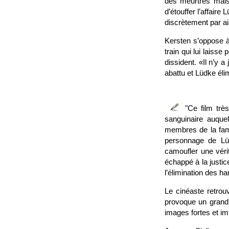
des meurtres mais 
d’étouffer l’affaire
discrètement par ai
Kersten s’oppose à 
train qui lui laiss
dissident. «Il n’y
abattu et Lüdke élim
"Ce film trè
sanguinaire auque
membres de la famil
personnage de Lü
camoufler une véri
échappé à la justic
l’élimination des h
Le cinéaste retrou
provoque un grand 
images fortes et im