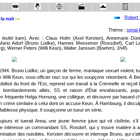
Robert
la nuit
Thème :
serial k
 teufel kam). Avec : Claus Holm (Axel Kersten), Annemarie Düri
Mario Adorf (Bruno Lüdke), Hannes Messemer (Rossdorf), Carl L
), Werner Peters (Willi Keun), Walter Janssen (Boehm). 1h45.
944. Bruno Lüdke, un garçon de ferme, maniaque sexuel violent, t
Willi Keun, sous-officier nazi sur qui les soupçons retombent. À Ber
ilisé du front de l’Est, reprend son travail à la Criminelle et reçoit
: bombardements alliés, SS et raison d’État envahissants, popu
n fréquente Helga Hornung, une collègue, et découvre par hasard chez
n crime similaire à celui dont on accuse Keun. À Hambourg, il discul
faiblesse physique. Il soupçonne un tueur en série.
oujours et tuerait Anna, une jeune femme juive qui vit cloîtrée, s’il
te intéresse un commandant SS, Rosdorf, qui y trouve matière à a
imination des nuisibles. Kersten découvre et interroge Bruno, qui s’at