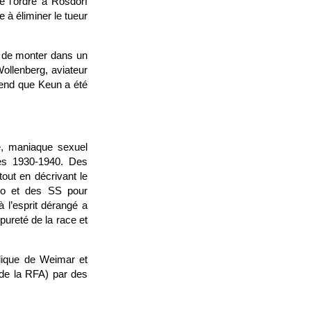
e l’ordre à Rosdorf
e à éliminer le tueur
nt de monter dans un
Wollenberg, aviateur
rend que Keun a été
ke, maniaque sexuel
ées 1930-1940. Des
tout en décrivant le
po et des SS pour
 l’esprit dérangé a
pureté de la race et
lique de Weimar et
de la RFA) par des