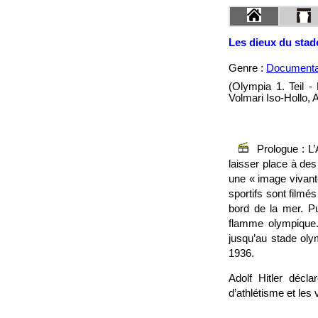
Les dieux du stade
Genre :
Documenta
(Olympia 1. Teil -
Volmari Iso-Hollo, A
Prologue : L
laisser place à des
une « image vivante
sportifs sont filmé
bord de la mer. P
flamme olympique. 
jusqu’au stade olym
1936.
Adolf Hitler décl
d’athlétisme et les