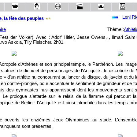
Leni Ri
, la fête des peuples
ire
Thème :
Athlét
 Fest der Völker). Avec : Adolf Hitler, Jesse Owens, , Ilmari Salmi
rvo Askola, Tilly Fleischer. 2h01.
’Acropole d’Athènes et son principal temple, le Parthénon. Les imag
 statues de dieux et de personnages de l'Antiquité : le discobole de
 » d’un athlète nu concourant au lancer du disque, du javelot et du 
s en contre-plongée, pour accentuer le sentiment de grandeur et de for
uis des gymnastes nus apparaissent dont les mouvements sont 
Le prologue s'attarde sur le relais de la flamme qui parcourt la
pique de Berlin : l’Antiquité est ainsi introduite dans les temps mo
are ouverts les onzièmes Jeux Olympiques au stade. L’ensembl
 vainqueurs sont présentés.