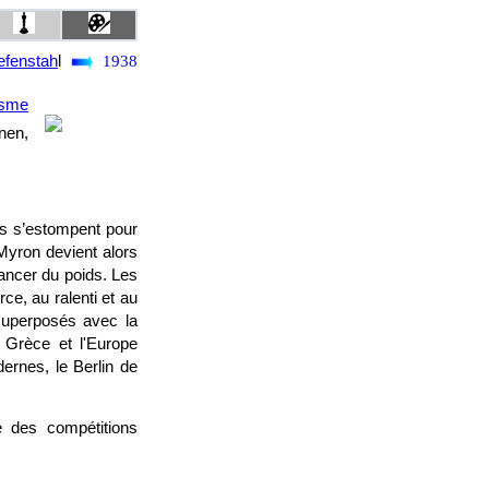
efenstah
l
1938
isme
nen,
es s’estompent pour
 Myron devient alors
lancer du poids. Les
ce, au ralenti et au
superposés avec la
 Grèce et l'Europe
dernes, le Berlin de
e des compétitions