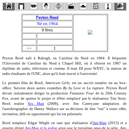
Peyton Reed
Né en 1964
9 films
1
Peyton Reed naît à Raleigh, en Caroline du Nord en 1964. Il fréquente
l'Université de Caroline du Nord à Chapel Hill, où il obtient en 1987 un
diplôme de radio, télévision et cinéma. Il était DJ pour WXYC, la station de
radio étudiante de l'UNC, alors qu'il était inscrit à l'université.
Le premier film de Reed,
American Girls
, est un succès numéro un au box-
office. Suivent deux autres comédies
By by Love
et
La rupture
. Peyton Reed
devait initialement diriger la production
Fantastic Four
de la 20th Century
Fox, avant de quitter le projet et d'être remplacé par le réalisateur Tim Story.
Reed realise
Yes Man
(2008), avec Jim Carrey,une adaptation de
l'autobiographie de Danny Wallace sur sa décision de dire "oui" à toute offre,
invitation, défi ou opportunité qui lui est présentée.
Reed remplace Edgar Wright en tant que réalisateur d'
Ant-Man
(2015) et a
ensuite dirigé
Ant-Man et la guêpe
ainsi que le troisième opus de la série,
Ant-