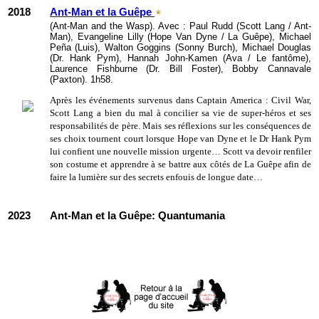
2018
Ant-Man et la Guêpe
(Ant-Man and the Wasp). Avec : Paul Rudd (Scott Lang / Ant-
Man), Evangeline Lilly (Hope Van Dyne / La Guêpe), Michael
Peña (Luis), Walton Goggins (Sonny Burch), Michael Douglas
(Dr. Hank Pym), Hannah John-Kamen (Ava / Le fantôme),
Laurence Fishburne (Dr. Bill Foster), Bobby Cannavale
(Paxton). 1h58.
Après les événements survenus dans Captain America : Civil War,
Scott Lang a bien du mal à concilier sa vie de super-héros et ses
responsabilités de père. Mais ses réflexions sur les conséquences de
ses choix tournent court lorsque Hope van Dyne et le Dr Hank Pym
lui confient une nouvelle mission urgente… Scott va devoir renfiler
son costume et apprendre à se battre aux côtés de La Guêpe afin de
faire la lumière sur des secrets enfouis de longue date…
2023
Ant-Man et la Guêpe: Quantumania