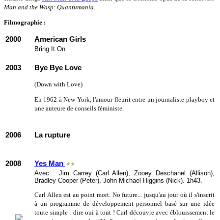
Man and the Wasp: Quantumania
.
Filmographie :
2000
American Girls
Bring It On
2003
Bye Bye Love
(Down with Love)
En 1962 à New York, l'amour fleurit entre un journaliste playboy et
une auteure de conseils féministe.
2006
La rupture
2008
Yes Man
Avec : Jim Carrey (Carl Allen), Zooey Deschanel (Allison),
Bradley Cooper (Peter), John Michael Higgins (Nick). 1h43.
Carl Allen est au point mort. No future... jusqu'au jour où il s'inscrit
à un programme de développement personnel basé sur une idée
toute simple : dire oui à tout ! Carl découvre avec éblouissement le