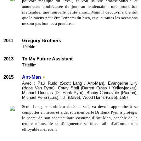
pouvoir magique du "Yes", et voit sa vie professionnelle et
amoureuse bouleversée du jour au lendemain : une promotion
inattendue, une nouvelle petite amie... Mais il découvrira bientôt
que le mieux peut être l'ennemi du bien, et que toutes les occasions
ne sont pas bonnes à prendre...
2011
Gregory Brothers
Téléfilm
2013
To My Future Assistant
Téléfilm
2015
Ant-Man
Avec : Paul Rudd (Scott Lang / Ant-Man), Evangeline Lilly
(Hope Van Dyne), Corey Stoll (Darren Cross / Yellowjacket),
Michael Douglas (Dr. Hank Pym), Bobby Cannavale (Paxton),
Michael Peña (Luis), T.I. (Dave), Wood Harris (Gale). 1h57.
Scott Lang, cambrioleur de haut vol, va devoir apprendre à se
comporter en héros et aider son mentor, le Dr Hank Pym, à protéger
le secret de son spectaculaire costume d’Ant-Man, capable de le
rendre minuscule et d'augmenter sa force, afin d’affronter une
effroyable menace…