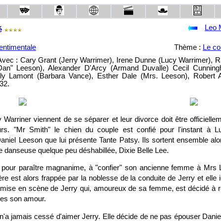
Leo 
é
ntimentale
Thème :
Le co
 Avec : Cary Grant (Jerry Warrimer), Irene Dunne (Lucy Warrimer), R
Dan" Leeson), Alexander D'Arcy (Armand Duvalle) Cecil Cunnin
lly Lamont (Barbara Vance), Esther Dale (Mrs. Leeson), Robert A
32.
 Warriner viennent de se séparer et leur divorce doit être officiel
ours. "Mr Smith" le chien du couple est confié pour l'instant à Luc
niel Leeson que lui présente Tante Patsy. Ils sortent ensemble alo
 danseuse quelque peu déshabillée, Dixie Belle Lee.
, pour paraître magnanime, à "confier" son ancienne femme à Mrs 
ère est alors frappée par la noblesse de la conduite de Jerry et elle 
e mise en scène de Jerry qui, amoureux de sa femme, est décidé à r
les son amour.
n'a jamais cessé d'aimer Jerry. Elle décide de ne pas épouser Danie