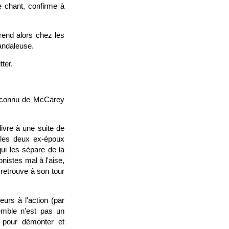
e chant, confirme à
rend alors chez les
candaleuse.
ter.
us connu de McCarey
ivre à une suite de
e les deux ex-époux
qui les sépare de la
nistes mal à l'aise,
 retrouve à son tour
urs à l'action (par
emble n'est pas un
s pour démonter et