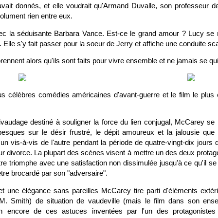
i avait donnés, et elle voudrait qu'Armand Duvalle, son professeur d
solument rien entre eux.
ec la séduisante Barbara Vance. Est-ce le grand amour ? Lucy se 
 Elle s'y fait passer pour la soeur de Jerry et affiche une conduite s
ennent alors qu'ils sont faits pour vivre ensemble et ne jamais se quit
us célèbres comédies américaines d'avant-guerre et le film le pl
vaudage destiné à souligner la force du lien conjugal, McCarey se l
abesques sur le désir frustré, le dépit amoureux et la jalousie qu
un vis-à-vis de l'autre pendant la période de quatre-vingt-dix jours 
eur divorce. La plupart des scènes visent à mettre un des deux protago
re triomphe avec une satisfaction non dissimulée jusqu'à ce qu'il se
'être brocardé par son "adversaire".
t une élégance sans pareilles McCarey tire parti d'éléments extérie
M. Smith) de situation de vaudeville (mais le film dans son ens
en encore de ces astuces inventées par l'un des protagoniste