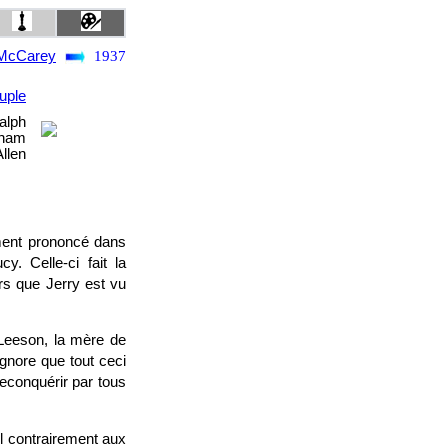
McCarey
1937
uple
alph
gham
llen
lement prononcé dans
y. Celle-ci fait la
rs que Jerry est vu
Leeson, la mère de
ignore que tout ceci
econquérir par tous
l contrairement aux