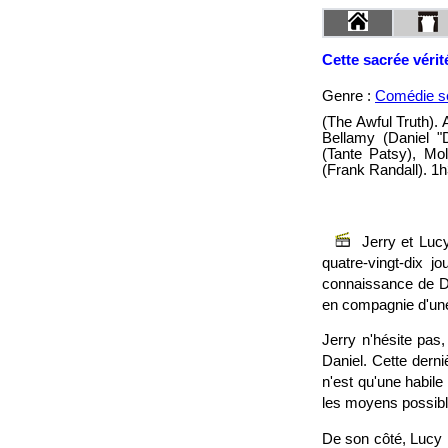
Cette sacrée vérit
Genre :
Comédie se
(The Awful Truth).
Bellamy (Daniel "
(Tante Patsy), Mo
(Frank Randall). 1h
Jerry et Lucy
quatre-vingt-dix j
connaissance de Da
en compagnie d'une
Jerry n'hésite pas
Daniel. Cette derni
n'est qu'une habil
les moyens possib
De son côté, Lucy 