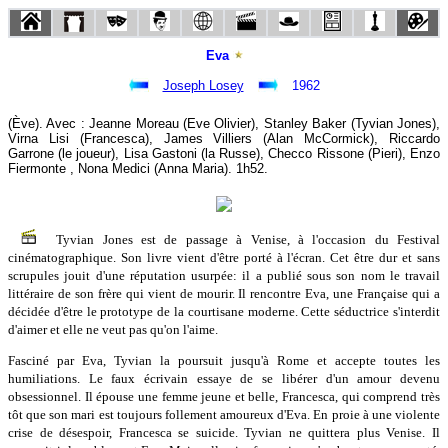
Eva
Joseph Losey
1962
(Ève). Avec : Jeanne Moreau (Eve Olivier), Stanley Baker (Tyvian Jones),
Virna Lisi (Francesca), James Villiers (Alan McCormick), Riccardo
Garrone (le joueur), Lisa Gastoni (la Russe), Checco Rissone (Pieri), Enzo
Fiermonte , Nona Medici (Anna Maria). 1h52.
Tyvian Jones est de passage à Venise, à l'occasion du Festival
cinématographique. Son livre vient d'être porté à l'écran. Cet être dur et sans
scrupules jouit d'une réputation usurpée: il a publié sous son nom le travail
littéraire de son frère qui vient de mourir. Il rencontre Eva, une Française qui a
décidée d'être le prototype de la courtisane moderne. Cette séductrice s'interdit
d'aimer et elle ne veut pas qu'on l'aime.
Fasciné par Eva, Tyvian la poursuit jusqu'à Rome et accepte toutes les
humiliations. Le faux écrivain essaye de se libérer d'un amour devenu
obsessionnel. Il épouse une femme jeune et belle, Francesca, qui comprend très
tôt que son mari est toujours follement amoureux d'Eva. En proie à une violente
crise de désespoir, Francesca se suicide. Tyvian ne quittera plus Venise. Il