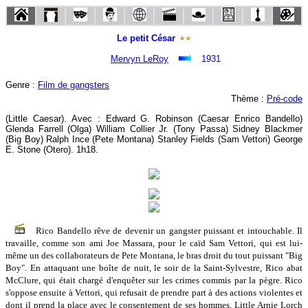
Le petit César
Mervyn LeRoy
1931
Genre :
Film de gangsters
Thème :
Pré-code
(Little Caesar). Avec : Edward G. Robinson (Caesar Enrico Bandello)
Glenda Farrell (Olga) William Collier Jr. (Tony Passa) Sidney Blackmer
(Big Boy) Ralph Ince (Pete Montana) Stanley Fields (Sam Vettori) George
E. Stone (Otero). 1h18.
Rico Bandello rêve de devenir un gangster puissant et intouchable. Il
travaille, comme son ami Joe Massara, pour le caïd Sam Vettori, qui est lui-
même un des collaborateurs de Pete Montana, le bras droit du tout puissant "Big
Boy". En attaquant une boîte de nuit, le soir de la Saint-Sylvestre, Rico abat
McClure, qui était chargé d'enquêter sur les crimes commis par la pègre. Rico
s'oppose ensuite à Vettori, qui refusait de prendre part à des actions violentes et
dont il prend la place avec le consentement de ses hommes. Little Arnie Lorch