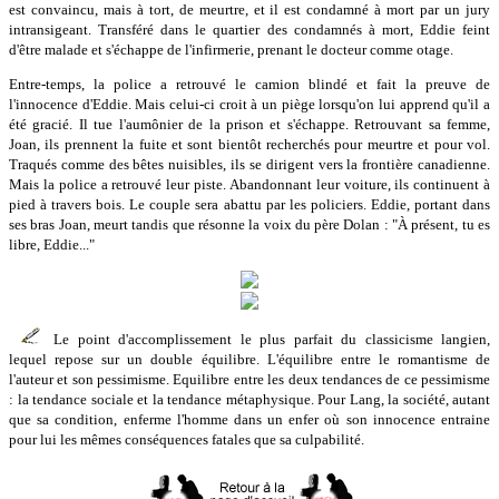
est convaincu, mais à tort, de meurtre, et il est condamné à mort par un jury
intransigeant. Transféré dans le quartier des condamnés à mort, Eddie feint
d'être malade et s'échappe de l'infirmerie, prenant le docteur comme otage.
Entre-temps, la police a retrouvé le camion blindé et fait la preuve de
l'innocence d'Eddie. Mais celui-ci croit à un piège lorsqu'on lui apprend qu'il a
été gracié. Il tue l'aumônier de la prison et s'échappe. Retrouvant sa femme,
Joan, ils prennent la fuite et sont bientôt recherchés pour meurtre et pour vol.
Traqués comme des bêtes nuisibles, ils se dirigent vers la frontière canadienne.
Mais la police a retrouvé leur piste. Abandonnant leur voiture, ils continuent à
pied à travers bois. Le couple sera abattu par les policiers. Eddie, portant dans
ses bras Joan, meurt tandis que résonne la voix du père Dolan : "À présent, tu es
libre, Eddie..."
Le point d'accomplissement le plus parfait du classicisme langien,
lequel repose sur un double équilibre. L'équilibre entre le romantisme de
l'auteur et son pessimisme. Equilibre entre les deux tendances de ce pessimisme
: la tendance sociale et la tendance métaphysique. Pour Lang, la société, autant
que sa condition, enferme l'homme dans un enfer où son innocence entraine
pour lui les mêmes conséquences fatales que sa culpabilité.