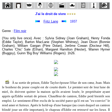
J'ai le droit de vivre
Fritz Lang
1937
Genre :
Film noir
(You only live once). Avec : Sylvia Sidney (Joan Graham), Henry Fonda
(Eddie Taylor), Barton MacLane (Stephen Whitney), Jean Dixon (Bonnie
Graham), William Gargan (Père Dolan), Jerôme Cowan (Docteur Hill),
Charles 'Chic' Sale (Ethan), Margaret Hamilton (Hester), Warren Hymer
(Buggsy), Guinn 'Big Boy' Williams (Rogers). 1h26.
À sa sortie de prison, Eddie Taylor épouse l'élue de son cœur, Joan. Mais
le bonheur du jeune couple est de courte durée. Le premier soir de leur lune de
miel, ils doivent quitter la maison qu'ils avaient louée, le propriétaire ayant
appris qu'Eddie sortait de prison. Chauffeur de camion, Eddie perd bientôt son
emploi. Le sentiment d'être exclu de la société parce qu'il est un "ex-convict" le
rend amer et furieux. Après le hold-up d'une banque (au cours duquel un camion
blindé joue un rôle important), le chapeau d'Eddie est retrouvé sur les lieux. Il