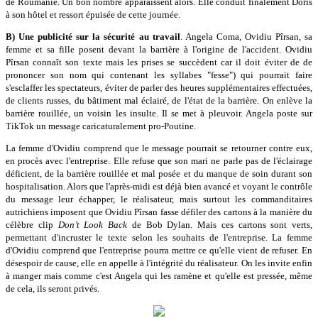
de Roumanie. Un bon nombre apparaissent alors. Elle conduit finalement Doris
à son hôtel et ressort épuisée de cette journée.
B) Une publicité sur la sécurité au travail
. Angela Coma, Ovidiu Pîrsan, sa
femme et sa fille posent devant la barrière à l'origine de l'accident. Ovidiu
Pîrsan connaît son texte mais les prises se succèdent car il doit éviter de de
prononcer son nom qui contenant les syllabes "fesse") qui pourrait faire
s'esclaffer les spectateurs, éviter de parler des heures supplémentaires effectuées,
de clients russes, du bâtiment mal éclairé, de l'état de la barrière. On enlève la
barrière rouillée, un voisin les insulte. Il se met à pleuvoir. Angela poste sur
TikTok un message caricaturalement pro-Poutine.
La femme d'Ovidiu comprend que le message pourrait se retourner contre eux,
en procès avec l'entreprise. Elle refuse que son mari ne parle pas de l'éclairage
déficient, de la barrière rouillée et mal posée et du manque de soin durant son
hospitalisation. Alors que l'après-midi est déjà bien avancé et voyant le contrôle
du message leur échapper, le réalisateur, mais surtout les commanditaires
autrichiens imposent que Ovidiu Pîrsan fasse défiler des cartons à la manière du
célèbre clip
Don’t Look Back
de Bob Dylan. Mais ces cartons sont verts,
permettant d'incruster le texte selon les souhaits de l'entreprise. La femme
d'Ovidiu comprend que l'entreprise pourra mettre ce qu'elle vient de refuser. En
désespoir de cause, elle en appelle à l'intégrité du réalisateur. On les invite enfin
à manger mais comme c'est Angela qui les ramène et qu'elle est pressée, même
de cela, ils seront privés.