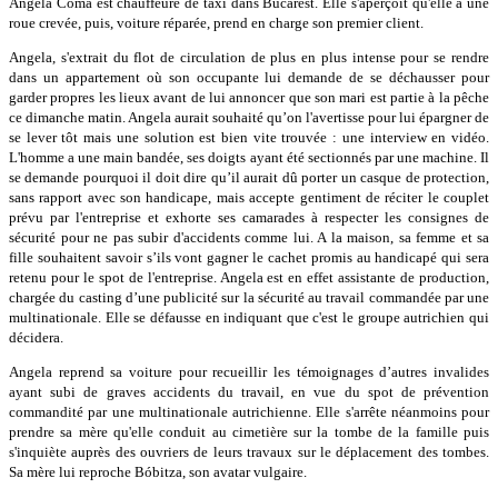
Angela Coma est chauffeure de taxi dans Bucarest. Elle s'aperçoit qu'elle à une
roue crevée, puis, voiture réparée, prend en charge son premier client.
Angela, s'extrait du flot de circulation de plus en plus intense pour se rendre
dans un appartement où son occupante lui demande de se déchausser pour
garder propres les lieux avant de lui annoncer que son mari est partie à la pêche
ce dimanche matin. Angela aurait souhaité qu’on l'avertisse pour lui épargner de
se lever tôt mais une solution est bien vite trouvée : une interview en vidéo.
L'homme a une main bandée, ses doigts ayant été sectionnés par une machine. Il
se demande pourquoi il doit dire qu’il aurait dû porter un casque de protection,
sans rapport avec son handicape, mais accepte gentiment de réciter le couplet
prévu par l'entreprise et exhorte ses camarades à respecter les consignes de
sécurité pour ne pas subir d'accidents comme lui. A la maison, sa femme et sa
fille souhaitent savoir s’ils vont gagner le cachet promis au handicapé qui sera
retenu pour le spot de l'entreprise. Angela est en effet assistante de production,
chargée du casting d’une publicité sur la sécurité au travail commandée par une
multinationale. Elle se défausse en indiquant que c'est le groupe autrichien qui
décidera.
Angela reprend sa voiture pour recueillir les témoignages d’autres invalides
ayant subi de graves accidents du travail, en vue du spot de prévention
commandité par une multinationale autrichienne. Elle s'arrête néanmoins pour
prendre sa mère qu'elle conduit au cimetière sur la tombe de la famille puis
s'inquiète auprès des ouvriers de leurs travaux sur le déplacement des tombes.
Sa mère lui reproche Bóbitza, son avatar vulgaire.