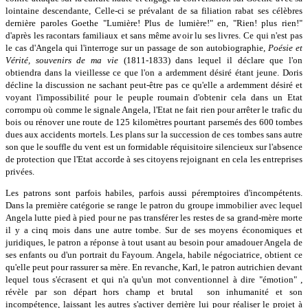
lointaine descendante, Celle-ci se prévalant de sa filiation rabat ses célèbres
dernière paroles Goethe "Lumière! Plus de lumière!" en, "Rien! plus rien!"
d'après les racontars familiaux et sans même avoir lu ses livres. Ce qui n'est pas
le cas d'Angela qui l'interroge sur un passage de son autobiographie,
Poésie et
Vérité, souvenirs de ma vie
(1811-1833) dans lequel il déclare que l'on
obtiendra dans la vieillesse ce que l'on a ardemment désiré étant jeune. Doris
décline la discussion ne sachant peut-être pas ce qu'elle a ardemment désiré et
voyant l'impossibilité pour le peuple roumain d'obtenir cela dans un Etat
corrompu où comme le signale Angela, l'Etat ne fait rien pour arrêter le trafic du
bois ou rénover une route de 125 kilomètres pourtant parsemés des 600 tombes
dues aux accidents mortels. Les plans sur la succession de ces tombes sans autre
son que le souffle du vent est un formidable réquisitoire silencieux sur l'absence
de protection que l'Etat accorde à ses citoyens rejoignant en cela les entreprises
privées.
Les patrons sont parfois habiles, parfois aussi péremptoires d'incompétents.
Dans la première catégorie se range le patron du groupe immobilier avec lequel
Angela lutte pied à pied pour ne pas transférer les restes de sa grand-mère morte
il y a cinq mois dans une autre tombe. Sur de ses moyens économiques et
juridiques, le patron a réponse à tout usant au besoin pour amadouer Angela de
ses enfants ou d'un portrait du Fayoum. Angela, habile négociatrice, obtient ce
qu'elle peut pour rassurer sa mère. En revanche, Karl, le patron autrichien devant
lequel tous s'écrasent et qui n'a qu'un mot conventionnel à dire "émotion" ,
révèle par son départ hors champ et brutal son inhumanité et son
incompétence, laissant les autres s'activer derrière lui pour réaliser le projet à