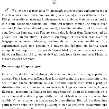
N’attendez pas trop de la fin du monde
est revendiqué explicitement par
le réalisateur en tant qu'oeuvre ouverte (opera aperta) au sens d’Umberto Eco.
Elle porte en effet un message fondamentalement ambigu. Mais cette ambiguïté,
loin d'être considérée comme une limite, est réalisée comme une valeur, avec
recourt à l'informel, au désordre, au hasard, à l'indétermination, bref à tout ce qui
peut favoriser l'ouverture de l'œuvre, c'est-à-dire la doter d'un "large éventail de
possibilités interprétatives". Comédie sarcastique et irrévérencieuse avec un
langage ouvertement obscène, road-movie aux accents morbides, film
expérimental avec une passerelle à travers les époques où Dorina Lazăr
interprète son propre rôle d’épouse de László Miske, quarante ans après la scène
filmée par Bratu en 1981, l’œuvre de Radu Jude joue (et se joue) avec l’histoire
et avec les sens des mots.
Du mensonge à l'apocalypse
La structure du film fait dialoguer, dans sa première et plus longue partie, le
portrait d’une femme chauffeure dans la société capitaliste post-totalitaire, avec
celui d’une femme chauffeure sous la dictature communiste. Petit à petit les
situations des deux films se rapprochent et la Angela contemporaine, Angela
Raducani, rencontre la Angela du film suggérant qu'il s'agit de la situation de la
même femme dans deux époques différentes dont le devenir va être encore plus
terrible s'il est incarné par son avatar, le masculiniste Bobitză. La deuxième
partie reprend dans un dispositif plus simple, un plan séquence, les humiliations