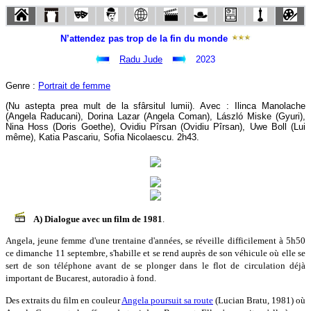
N’attendez pas trop de la fin du monde
Radu Jude
2023
Genre :
Portrait de femme
(Nu astepta prea mult de la sfârsitul lumii). Avec : Ilinca Manolache
(Angela Raducani), Dorina Lazar (Angela Coman), László Miske (Gyuri),
Nina Hoss (Doris Goethe), Ovidiu Pîrsan (Ovidiu Pîrsan), Uwe Boll (Lui
même), Katia Pascariu, Sofia Nicolaescu. 2h43.
A) Dialogue avec un film de 1981
.
Angela, jeune femme d'une trentaine d'années, se réveille difficilement à 5h50
ce dimanche 11 septembre, s'habille et se rend auprès de son véhicule où elle se
sert de son téléphone avant de se plonger dans le flot de circulation déjà
important de Bucarest, autoradio à fond.
Des extraits du film en couleur
Angela poursuit sa route
(Lucian Bratu, 1981) où