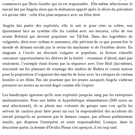
commencer par Doris Goethe qui en est responsable.. Elle-même sélectionne le
travail fait par Angela alors que le réalisateur appelé après le décès du précédent
n'a qu'une idée : celle d'un plan-sequence avec un filtre doré.
Angela fait partie des exploités, elle le sait et pour crier sa colère, son
épuisement face au système elle les combat avec ses moyens; celui de son
avatar Bobitză qui devient populaire sur TikTok. Dans des logorrhées de
vulgarités, dites avec rythme et assurance, elle prévient de ce que pourra être le
monde de demain envahi par le retour du machisme et de l'extrême droite. En
singeant à l’excès un discours vulgaire et populiste, la fiction virtuelle
caricature opportunément les dérives de la réalité – roumaine d’abord, mais pas
seulement, l’exemple étant fourni par la séquence avec Uwe Boll (lui-même),
rencontré sur les plateaux de tournage des studios de Buftea et connu surtout
pour la proposition d’organiser des matchs de boxe avec les critiques de cinéma
hostiles à ses films. Pas sûr pourtant que les jeunes auxquels Angela s'adresse
prennent ses stories au second degré comme elle l'espère.
Les handicapés ignorent qu'ils sont exploités jusqu'au sang par les entreprises
multinationales. Pour une faible et hypothétique rémunération (500 euros au
seul sélectionné), ils se plient aux volontés du groupe sans voir qu'ils lui
servent de caution pour faire peser sur eux la responsabilité des accidents du
travail puisqu'ils ne portaient pas le fameux casque, par ailleurs parfaitement
inutile, qui dispense l'entreprise en toute responsabilité. Lorsque, dans la
deuxième partie, la femme d'Ovidiu Pîrsan s'en aperçoit, il est trop tard.