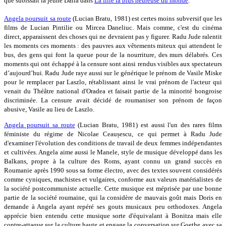
que subissait la jeune Dalia dans
La fille la plus heureuse du monde
.
Angela poursuit sa route
(Lucian Bratu, 1981) est certes moins subversif que les
films de Lucian Pintilie ou Mircea Daneliuc. Mais comme, c'est du cinéma
direct, apparaissent des choses qui ne devraient pas y figurer. Radu Jude ralentit
les moments ces moments : des pauvres aux vêtements miteux qui attendent le
bus, des gens qui font la queue pour de la nourriture, des murs délabrés. Ces
moments qui ont échappé à la censure sont ainsi rendus visibles aux spectateurs
d’aujourd’hui. Radu Jude raye aussi sur le générique le prénom de Vasile Miske
pour le remplacer par Laszlo, rétablissant ainsi le vrai prénom de l'acteur qui
venait du Théâtre national d'Oradea et faisait partie de la minorité hongroise
discriminée. La censure avait décidé de roumaniser son prénom de façon
abusive, Vasile au lieu de Laszlo.
Angela poursuit sa route
(Lucian Bratu, 1981) est aussi l'un des rares films
féministe du régime de Nicolae Ceaușescu, ce qui permet à Radu Jude
d'examiner l'évolution des conditions de travail de deux femmes indépendantes
et cultivées. Angela aime aussi le Manele, style de musique développé dans les
Balkans, propre à la culture des Roms, ayant connu un grand succès en
Roumanie après 1990 sous sa forme électro, avec des textes souvent considérés
comme cyniques, machistes et vulgaires, conforme aux valeurs matérialistes de
la société postcommuniste actuelle. Cette musique est méprisée par une bonne
partie de la société roumaine, qui la considère de mauvais goût mais Doris en
demande à Angela ayant repéré ses gouts musicaux peu orthodoxes. Angela
apprécie bien entendu cette musique sorte d'équivalant à Bonitza mais elle
contre-attaque sur la culture haute et engage la conversation sur Goethe avec sa