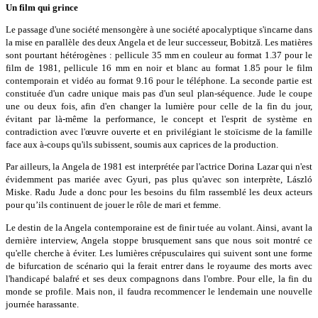
Un film qui grince
Le passage d'une société mensongère à une société apocalyptique s'incarne dans
la mise en parallèle des deux Angela et de leur successeur, Bobitză. Les matières
sont pourtant hétérogènes : pellicule 35 mm en couleur au format 1.37 pour le
film de 1981, pellicule 16 mm en noir et blanc au format 1.85 pour le film
contemporain et vidéo au format 9.16 pour le téléphone. La seconde partie est
constituée d'un cadre unique mais pas d'un seul plan-séquence. Jude le coupe
une ou deux fois, afin d'en changer la lumière pour celle de la fin du jour,
évitant par là-même la performance, le concept et l'esprit de système en
contradiction avec l'œuvre ouverte et en privilégiant le stoïcisme de la famille
face aux à-coups qu'ils subissent, soumis aux caprices de la production.
Par ailleurs, la Angela de 1981 est interprétée par l'actrice Dorina Lazar qui n'est
évidemment pas mariée avec Gyuri, pas plus qu'avec son interprète, László
Miske. Radu Jude a donc pour les besoins du film rassemblé les deux acteurs
pour qu’ils continuent de jouer le rôle de mari et femme.
Le destin de la Angela contemporaine est de finir tuée au volant. Ainsi, avant la
dernière interview, Angela stoppe brusquement sans que nous soit montré ce
qu'elle cherche à éviter. Les lumières crépusculaires qui suivent sont une forme
de bifurcation de scénario qui la ferait entrer dans le royaume des morts avec
l'handicapé balafré et ses deux compagnons dans l'ombre. Pour elle, la fin du
monde se profile. Mais non, il faudra recommencer le lendemain une nouvelle
journée harassante.