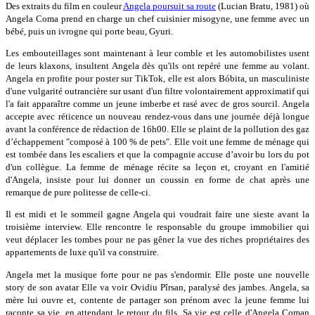
Des extraits du film en couleur
Angela poursuit sa route
(Lucian Bratu, 1981) où
Angela Coma prend en charge un chef cuisinier misogyne, une femme avec un
bébé, puis un ivrogne qui porte beau, Gyuri.
Les embouteillages sont maintenant à leur comble et les automobilistes usent
de leurs klaxons, insultent Angela dès qu'ils ont repéré une femme au volant.
Angela en profite pour poster sur TikTok, elle est alors Bóbita, un masculiniste
d'une vulgarité outrancière sur usant d'un filtre volontairement approximatif qui
l'a fait apparaître comme un jeune imberbe et rasé avec de gros sourcil. Angela
accepte avec réticence un nouveau rendez-vous dans une journée déjà longue
avant la conférence de rédaction de 16h00. Elle se plaint de la pollution des gaz
d’échappement "composé à 100 % de pets". Elle voit une femme de ménage qui
est tombée dans les escaliers et que la compagnie accuse d’avoir bu lors du pot
d'un collègue. La femme de ménage récite sa leçon et, croyant en l'amitié
d'Angela, insiste pour lui donner un coussin en forme de chat après une
remarque de pure politesse de celle-ci.
Il est midi et le sommeil gagne Angela qui voudrait faire une sieste avant la
troisième interview. Elle rencontre le responsable du groupe immobilier qui
veut déplacer les tombes pour ne pas gêner la vue des riches propriétaires des
appartements de luxe qu'il va construire.
Angela met la musique forte pour ne pas s'endormir. Elle poste une nouvelle
story de son avatar Elle va voir Ovidiu Pîrsan, paralysé des jambes. Angela, sa
mère lui ouvre et, contente de partager son prénom avec la jeune femme lui
raconte sa vie, en attendant le retour du fils. Sa vie est celle d'Angela Coman