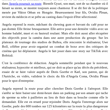
dans
Angela poursuit sa route
. Bientôt Gyuri, son mari, sort de sa chambre où il
faisait sa sieste, se montre toujours aussi charmeur. Il se dit fier de la politique
menée par Viktor Orban en Hongrie. Heureusement leur fils, Ovidiu Pîrsan,
revient du médecin et se prête au casting dans l'espoir d'être sélectionné.
Angela reprend la route, mâchant du chewing gum et buvant du café pour ne
pas dormir. Elle freine brusquement. Elle arrive pour une dernière vidéo avec un
homme balafré, muet et en fauteuil roulant. Mais elle doit aussi aller récupérer
des objectifs pour la caméra dans une autre production du groupe. Sur les
plateaux de tournage des studios de Buftea, elle rencontre le réalisateur, Uwe
Boll, célèbre pour avoir organisé un combat de boxe avec des critiques de
cinéma qui lui déplaisent. Angela le fait jouer dans une story sur TikTok avec
Bobitză.
C'est la conférence de rédaction. Angela sommeille pendant que le nouveau
réalisateur, hypocrite et mielleux, qui ne doit sa place qu'au décès du précédent,
essaie de se faire valoir auprès de Doris Goethe et Karl, son patron, qui de
l'Autriche, en vidéo, valident le choix du fils d'Angela Coma, Ovidiu Pîrsan
pour le spot d'entreprise.
Angela reprend la route pour aller chercher Doris Goethe à l'aéroport. Elle
s'arrête se faire baiser une demi-heure dans un parking par son amant qui tache
de sperme sa robe à paillettes au lieu de finir dans sa bouche comme elle le
demandait. Elle est en retard pour rejoindre Doris. Angela l'interroge alors sur
Goethe, parle des 600 tombes sur 125 kilomètres sur la route la plus dangereuse