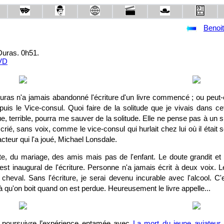
Benoi
Duras. 0h51.
ras n'a jamais abandonné l'écriture d'un livre commencé ; ou peut-ê
uis le Vice-consul. Quoi faire de la solitude que je vivais dans c
nue, terrible, pourra me sauver de la solitude. Elle ne pense pas à un s
i crié, sans voix, comme le vice-consul qui hurlait chez lui où il était s
'acteur qui l'a joué, Michael Lonsdale.
e, du mariage, des amis mais pas de l'enfant. Le doute grandit et l
est inaugural de l'écriture. Personne n'a jamais écrit à deux voix. Le l
eval. Sans l'écriture, je serai devenu incurable avec l'alcool. C'e
là qu'on boit quand on est perdue. Heureusement le livre appelle...
 poursuivre l’expérience entamée avec
La mort du jeune aviateur 