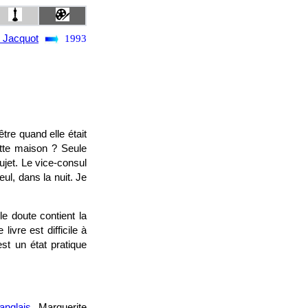
t Jacquot
1993
tre quand elle était
ette maison ? Seule
ujet. Le vice-consul
eul, dans la nuit. Je
e doute contient la
ivre est difficile à
st un état pratique
anglais
, Marguerite