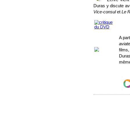
Duras y discute ave
Vice-consul
et
Le R
A par
aviat
films
Duras
même 