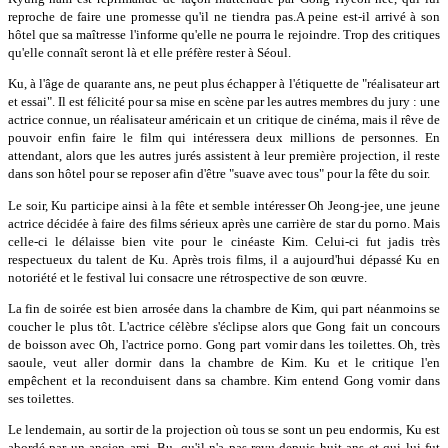
reproche de faire une promesse qu'il ne tiendra pas.A peine est-il arrivé à son
hôtel que sa maîtresse l'informe qu'elle ne pourra le rejoindre. Trop des critiques
qu'elle connaît seront là et elle préfère rester à Séoul.
Ku, à l'âge de quarante ans, ne peut plus échapper à l'étiquette de "réalisateur art
et essai". Il est félicité pour sa mise en scène par les autres membres du jury : une
actrice connue, un réalisateur américain et un critique de cinéma, mais il rêve de
pouvoir enfin faire le film qui intéressera deux millions de personnes. En
attendant, alors que les autres jurés assistent à leur première projection, il reste
dans son hôtel pour se reposer afin d'être "suave avec tous" pour la fête du soir.
Le soir, Ku participe ainsi à la fête et semble intéresser Oh Jeong-jee, une jeune
actrice décidée à faire des films sérieux après une carrière de star du porno. Mais
celle-ci le délaisse bien vite pour le cinéaste Kim. Celui-ci fut jadis très
respectueux du talent de Ku. Après trois films, il a aujourd'hui dépassé Ku en
notoriété et le festival lui consacre une rétrospective de son œuvre.
La fin de soirée est bien arrosée dans la chambre de Kim, qui part néanmoins se
coucher le plus tôt. L'actrice célèbre s'éclipse alors que Gong fait un concours
de boisson avec Oh, l'actrice porno. Gong part vomir dans les toilettes. Oh, très
saoule, veut aller dormir dans la chambre de Kim. Ku et le critique l'en
empêchent et la reconduisent dans sa chambre. Kim entend Gong vomir dans
ses toilettes.
Le lendemain, au sortir de la projection où tous se sont un peu endormis, Ku est
abordé par un ancien ami, Bu, qu'il n'a pas revu depuis huit ans et qui lui fut