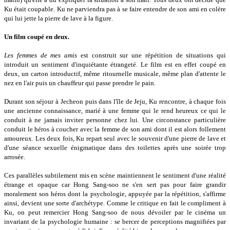
Ku était coupable. Ku ne parviendra pas à se faire entendre de son ami en colère
qui lui jette la pierre de lave à la figure.
Un film coupé en deux.
Les femmes de mes amis
est construit sur une répétition de situations qui
introduit un sentiment d'inquiétante étrangeté. Le film est en effet coupé en
deux, un carton introductif, même ritournelle musicale, même plan d'attente le
nez en l'air puis un chauffeur qui passe prendre le pain.
Durant son séjour à Jecheon puis dans l'île de Jeju, Ku rencontre, à chaque fois
une ancienne connaissance, marié à une femme qui le rend heureux ce qui le
conduit à ne jamais inviter personne chez lui. Une circonstance particulière
conduit le héros à coucher avec la femme de son ami dont il est alors follement
amoureux. Les deux fois, Ku repart seul avec le souvenir d'une pierre de lave et
d'une séance sexuelle énigmatique dans des toilettes après une soirée trop
arrosée.
Ces parallèles subtilement mis en scène maintiennent le sentiment d'une réalité
étrange et opaque car Hong Sang-soo ne s'en sert pas pour faire grandir
moralement son héros dont la psychologie, appuyée par la répétition, s'affirme
ainsi, devient une sorte d'archétype. Comme le critique en fait le compliment à
Ku, on peut remercier Hong Sang-soo de nous dévoiler par le cinéma un
invariant de la psychologie humaine : se bercer de perceptions magnifiées par