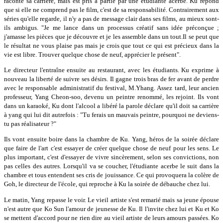
raconte sa carrière, mais est pris à partie par une étudiante acerbe. Ku répond
que si elle ne comprend pas le film, c'est de sa responsabilité. Contrairement aux
séries qu'elle regarde, il n'y a pas de message clair dans ses films, au mieux sont-
ils ambigus. "Je me lance dans un processus créatif sans idée préconçue ;
j'amasse les pièces que je découvre et je les assemble dans un tout.Il se peut que
le résultat ne vous plaise pas mais je crois que tout ce qui est précieux dans la
vie est libre. Trouver quelque chose de neuf, apprécier le présent".
Le directeur l'entraîne ensuite au restaurant, avec les étudiants. Ku exprime à
nouveau la liberté de suivre ses désirs. Il gagne trois bras de fer avant de perdre
avec le responsable administratif du festival, M.Yhang. Assez tard, leur ancien
professeur, Yang Cheon-soo, devenu un peintre renommé, les rejoint. Ils vont
dans un karaoké, Ku dont l'alcool a libéré la parole déclare qu'il doit sa carrière
à yang qui lui dit autrefois : "Tu ferais un mauvais peintre, pourquoi ne deviens-
tu pas réalisateur ?"
Ils vont ensuite boire dans la chambre de Ku. Yang, héros de la soirée déclare
que faire de l'art c'est essayer de créer quelque chose de neuf pour les sens. Le
plus important, c'est d'essayer de vivre sincèrement, selon ses convictions, non
pas celles des autres. Lorsqu'il va se coucher, l'étudiante acerbe le suit dans la
chambre et tous entendent ses cris de jouissance. Ce qui provoquera la colère de
Goh, le directeur de l'école, qui reproche à Ku la soirée de débauche chez lui.
Le matin, Yang repasse le voir. Le vieil artiste s'est remarié mais sa jeune épouse
n'est autre que Ko Sun l'amour de jeunesse de Ku. Il l'invite chez lui et Ku et Ko
se mettent d'accord pour ne rien dire au vieil artiste de leurs amours passées. Ko