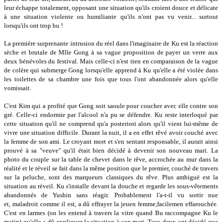
leur échappe totalement, opposant une situation qu'ils croient douce et délicate
à une situation violente ou humiliante qu'ils n'ont pas vu venir... surtout
lorsqu'ils ont trop bu !
La première surprenante intrusion du réel dans l'imaginaire de Ku est la réaction
sèche et brutale de Mlle Gong à sa vague proposition de payer un verre aux
deux bénévoles du festival. Mais celle-ci n'est rien en comparaison de la vague
de colère qui submerge Gong lorsqu'elle apprend à Ku qu'elle a été violée dans
les toilettes de sa chambre une fois que tous l'ont abandonnée alors qu'elle
vomissait.
C'est Kim qui a profité que Gong soit saoule pour coucher avec elle contre son
gré. Celle-ci endormie par l'alcool n'a pu se défendre. Ku reste interloqué par
cette situation qu'il ne comprend qu'a posteriori alors qu'il vient lui-même de
vivre une situation difficile. Durant la nuit, il a en effet rêvé avoir couché avec
la femme de son ami. Le croyant mort et s'en sentant responsable, il aurait ainsi
prouvé à sa "veuve" qu'il était bien décidé à devenir son nouveau mari. La
photo du couple sur la table de chevet dans le rêve, accrochée au mur dans la
réalité et le réveil se fait dans la même position que le premier, couché de travers
sur la peluche, sont des marqueurs classiques du rêve. Plus ambiguë est la
situation au réveil. Ku s'installe devant la douche et regarde les sous-vêtements
abandonnés de Yushin sans réagir. Probablement l'a-t-il vu sortir nue
et, maladroit comme il est, a dû effrayer la jeuen femme,facilemen effarouchée.
C'est en larmes (on les entend à travers la vitre quand Bu raccompagne Ku le
matin) qu'elle a dû expliquer la situation à son mari. Tous deux ont décidé que