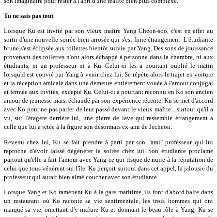
son imaginaire pour rester à l'abri d'une réalité bien plus complexe.
Tu ne sais pas tout
Lorsque Ku est invité par son vieux maître Yang Cheon-soo, c'est en effet au
sortir d'une nouvelle soirée bien arrosée qui s'est finie étrangement. L'étudiante
brune s'est éclipsée aux toilettes bientôt suivie par Yang. Des sons de jouissance
provenant des toilettes n'ont alors échappé à personne dans la chambre, ni aux
étudiants, ni au professeur ni à Ku. Celui-ci les a pourtant oublié le matin
lorsqu'il est convié par Yang à venir chez lui. Se répète alors le trajet en voiture
et la réception amicale dans une demeure entièrement vouée à l'amour conjugal
et fermée aux invités, excepté Ku. Celui-ci a pourtant reconnu en Ko son ancien
amour de jeunesse mais, échaudé par son expérience récente, Ku se met d'accord
avec Ko pour ne pas parler de leur passé devant le vieux maître... surtout qu'il a
vu, sur l'étagère derrière lui, une pierre de lave qui ressemble étrangement à
celle que lui a jetée à la figure son désormais ex-ami de Jecheon.
Revenu chez lui, Ku se fait prendre à parti par son "ami" professeur qui lui
reproche d'avoir laissé dégénérer la soirée chez lui. Son étudiante proclame
partout qu'elle a fait l'amour avec Yang ce qui risque de nuire à la réputation de
celui que tous vénèrent sur l'île. Ku perçoit surtout dans cet appel, la jalousie du
professeur qui aurait bien aimé coucher avec son étudiante.
Lorsque Yang et Ko ramènent Ku à la gare maritime, ils font d'abord halte dans
un restaurant où Ko raconte sa vie sentimentale, les trois hommes qui ont
marqué sa vie, omettant d'y inclure Ku et donnant le beau rôle à Yang. Ku se