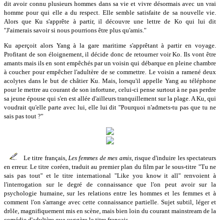
dit avoir connu plusieurs hommes dans sa vie et vivre désormais avec un vrai
homme pour qui elle a du respect. Elle semble satisfaite de sa nouvelle vie.
Alors que Ku s'apprête à partir, il découvre une lettre de Ko qui lui dit
"J'aimerais savoir si nous pourrions être plus qu'amis."
Ku aperçoit alors Yang à la gare maritime s'apprêtant à partir en voyage.
Profitant de son éloignement, il décide donc de retourner voir Ko. Ils vont être
amants mais ils en sont empêchés par un voisin qui débarque en pleine chambre
à coucher pour empêcher l'adultère de se commettre. Le voisin a ramené deux
acolytes dans le but de châtier Ku. Mais, lorsqu'il appelle Yang au téléphone
pour le mettre au courant de son infortune, celui-ci pense surtout à ne pas perdre
sa jeune épouse qui s'en est allée d'ailleurs tranquillement sur la plage. A Ku, qui
voudrait qu'elle parte avec lui, elle lui dit "Pourquoi n'admets-tu pas que tu ne
sais pas tout ?"
Le titre français,
Les femmes de mes amis
, risque d'induire les spectateurs
en erreur. Le titre coréen, traduit au premier plan du film par le sous-titre "Tu ne
sais pas tout" et le titre international "Like you know it all" renvoient à
l'interrogation sur le degré de connaissance que l'on peut avoir sur la
psychologie humaine, sur les relations entre les hommes et les femmes et à
comment l'on s'arrange avec cette connaissance partielle. Sujet subtil, léger et
drôle, magnifiquement mis en scène, mais bien loin du courant mainstream de la
comédie d'adultère que suggère le titre français.