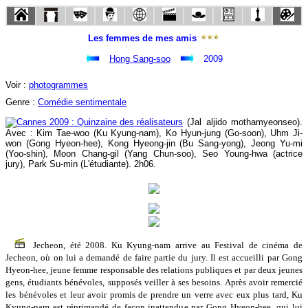
Les femmes de mes amis
Hong Sang-soo
2009
Voir :
photogrammes
Genre :
Comédie sentimentale
(Jal aljido mothamyeonseo).
Avec : Kim Tae-woo (Ku Kyung-nam), Ko Hyun-jung (Go-soon), Uhm Ji-
won (Gong Hyeon-hee), Kong Hyeong-jin (Bu Sang-yong), Jeong Yu-mi
(Yoo-shin), Moon Chang-gil (Yang Chun-soo), Seo Young-hwa (actrice
jury), Park Su-min (L'étudiante). 2h06.
Jecheon, été 2008. Ku Kyung-nam arrive au Festival de cinéma de
Jecheon, où on lui a demandé de faire partie du jury. Il est accueilli par Gong
Hyeon-hee, jeune femme responsable des relations publiques et par deux jeunes
gens, étudiants bénévoles, supposés veiller à ses besoins. Après avoir remercié
les bénévoles et leur avoir promis de prendre un verre avec eux plus tard, Ku
Kyung-nam est réprimandé de façon inattendue par Gong Hyeon-hee, qui lui