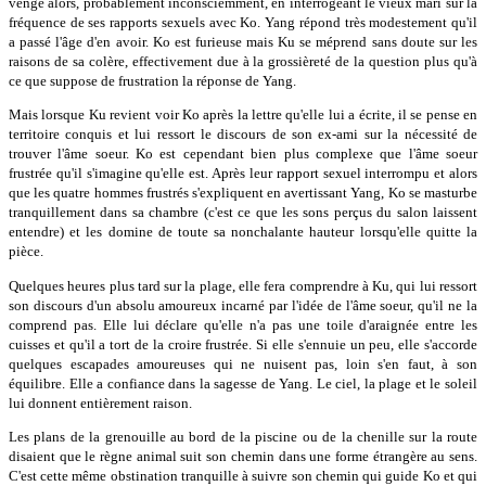
venge alors, probablement inconsciemment, en interrogeant le vieux mari sur la
fréquence de ses rapports sexuels avec Ko. Yang répond très modestement qu'il
a passé l'âge d'en avoir. Ko est furieuse mais Ku se méprend sans doute sur les
raisons de sa colère, effectivement due à la grossièreté de la question plus qu'à
ce que suppose de frustration la réponse de Yang.
Mais lorsque Ku revient voir Ko après la lettre qu'elle lui a écrite, il se pense en
territoire conquis et lui ressort le discours de son ex-ami sur la nécessité de
trouver l'âme soeur. Ko est cependant bien plus complexe que l'âme soeur
frustrée qu'il s'imagine qu'elle est. Après leur rapport sexuel interrompu et alors
que les quatre hommes frustrés s'expliquent en avertissant Yang, Ko se masturbe
tranquillement dans sa chambre (c'est ce que les sons perçus du salon laissent
entendre) et les domine de toute sa nonchalante hauteur lorsqu'elle quitte la
pièce.
Quelques heures plus tard sur la plage, elle fera comprendre à Ku, qui lui ressort
son discours d'un absolu amoureux incarné par l'idée de l'âme soeur, qu'il ne la
comprend pas. Elle lui déclare qu'elle n'a pas une toile d'araignée entre les
cuisses et qu'il a tort de la croire frustrée. Si elle s'ennuie un peu, elle s'accorde
quelques escapades amoureuses qui ne nuisent pas, loin s'en faut, à son
équilibre. Elle a confiance dans la sagesse de Yang. Le ciel, la plage et le soleil
lui donnent entièrement raison.
Les plans de la grenouille au bord de la piscine ou de la chenille sur la route
disaient que le règne animal suit son chemin dans une forme étrangère au sens.
C'est cette même obstination tranquille à suivre son chemin qui guide Ko et qui