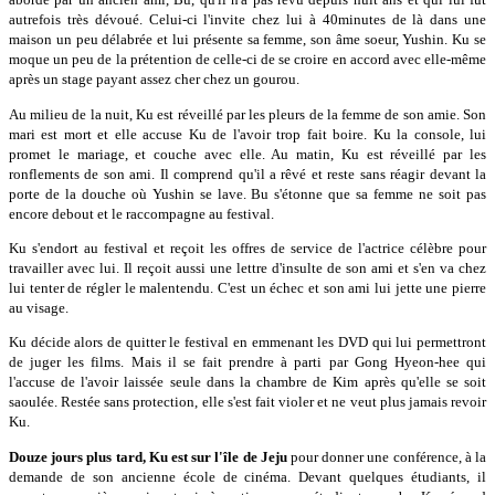
autrefois très dévoué. Celui-ci l'invite chez lui à 40minutes de là dans une
maison un peu délabrée et lui présente sa femme, son âme soeur, Yushin. Ku se
moque un peu de la prétention de celle-ci de se croire en accord avec elle-même
après un stage payant assez cher chez un gourou.
Au milieu de la nuit, Ku est réveillé par les pleurs de la femme de son amie. Son
mari est mort et elle accuse Ku de l'avoir trop fait boire. Ku la console, lui
promet le mariage, et couche avec elle. Au matin, Ku est réveillé par les
ronflements de son ami. Il comprend qu'il a rêvé et reste sans réagir devant la
porte de la douche où Yushin se lave. Bu s'étonne que sa femme ne soit pas
encore debout et le raccompagne au festival.
Ku s'endort au festival et reçoit les offres de service de l'actrice célèbre pour
travailler avec lui. Il reçoit aussi une lettre d'insulte de son ami et s'en va chez
lui tenter de régler le malentendu. C'est un échec et son ami lui jette une pierre
au visage.
Ku décide alors de quitter le festival en emmenant les DVD qui lui permettront
de juger les films. Mais il se fait prendre à parti par Gong Hyeon-hee qui
l'accuse de l'avoir laissée seule dans la chambre de Kim après qu'elle se soit
saoulée. Restée sans protection, elle s'est fait violer et ne veut plus jamais revoir
Ku.
Douze jours plus tard, Ku est sur l'île de Jeju
pour donner une conférence, à la
demande de son ancienne école de cinéma. Devant quelques étudiants, il