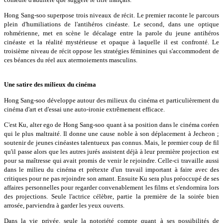
Hong Sang-soo superpose trois niveaux de récit. Le premier raconte le parcours
plein d'humiliations de l'antihéros cinéaste. Le second, dans une optique
rohmérienne, met en scène le décalage entre la parole du jeune antihéros
cinéaste et la réalité mystérieuse et opaque à laquelle il est confronté. Le
troisième niveau de récit oppose les stratégies féminines qui s'accommodent de
ces béances du réel aux atermoiements masculins.
Une satire des milieux du cinéma
Hong Sang-soo développe autour des milieux du cinéma et particulièrement du
cinéma d'art et d'essai une auto-ironie extrêmement efficace.
C'est Ku, alter ego de Hong Sang-soo quant à sa position dans le cinéma coréen
qui le plus maltraité. Il donne une cause noble à son déplacement à Jecheon ;
soutenir de jeunes cinéastes talentueux pas connus. Mais, le premier coup de fil
qu'il passe alors que les autres jurés assistent déjà à leur première projection est
pour sa maîtresse qui avait promis de venir le rejoindre. Celle-ci travaille aussi
dans le milieu du cinéma et prétexte d'un travail important à faire avec des
critiques pour ne pas rejoindre son amant. Ensuite Ku sera plus préoccupé de ses
affaires personnelles pour regarder convenablement les films et s'endormira lors
des projections. Seule l'actrice célèbre, partie la première de la soirée bien
arrosée, parviendra à garder les yeux ouverts.
Dans la vie privée, seule la notoriété compte quant à ses possibilités de