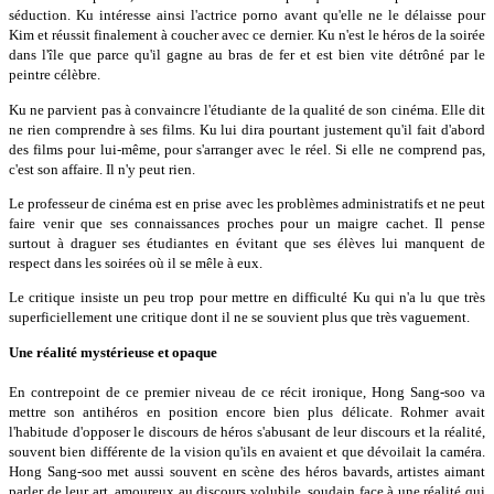
séduction. Ku intéresse ainsi l'actrice porno avant qu'elle ne le délaisse pour
Kim et réussit finalement à coucher avec ce dernier. Ku n'est le héros de la soirée
dans l'île que parce qu'il gagne au bras de fer et est bien vite détrôné par le
peintre célèbre.
Ku ne parvient pas à convaincre l'étudiante de la qualité de son cinéma. Elle dit
ne rien comprendre à ses films. Ku lui dira pourtant justement qu'il fait d'abord
des films pour lui-même, pour s'arranger avec le réel. Si elle ne comprend pas,
c'est son affaire. Il n'y peut rien.
Le professeur de cinéma est en prise avec les problèmes administratifs et ne peut
faire venir que ses connaissances proches pour un maigre cachet. Il pense
surtout à draguer ses étudiantes en évitant que ses élèves lui manquent de
respect dans les soirées où il se mêle à eux.
Le critique insiste un peu trop pour mettre en difficulté Ku qui n'a lu que très
superficiellement une critique dont il ne se souvient plus que très vaguement.
Une réalité mystérieuse et opaque
En contrepoint de ce premier niveau de ce récit ironique, Hong Sang-soo va
mettre son antihéros en position encore bien plus délicate. Rohmer avait
l'habitude d'opposer le discours de héros s'abusant de leur discours et la réalité,
souvent bien différente de la vision qu'ils en avaient et que dévoilait la caméra.
Hong Sang-soo met aussi souvent en scène des héros bavards, artistes aimant
parler de leur art, amoureux au discours volubile, soudain face à une réalité qui