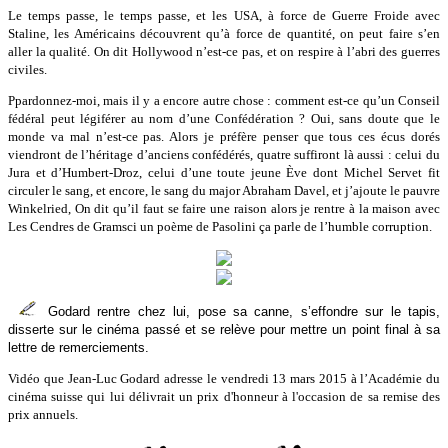
Le temps passe, le temps passe, et les USA, à force de Guerre Froide avec
Staline, les Américains découvrent qu’à force de quantité, on peut faire s’en
aller la qualité. On dit Hollywood n’est-ce pas, et on respire à l’abri des guerres
civiles.
Ppardonnez-moi, mais il y a encore autre chose : comment est-ce qu’un Conseil
fédéral peut légiférer au nom d’une Confédération ? Oui, sans doute que le
monde va mal n’est-ce pas. Alors je préfère penser que tous ces écus dorés
viendront de l’héritage d’anciens confédérés, quatre suffiront là aussi : celui du
Jura et d’Humbert-Droz, celui d’une toute jeune Ève dont Michel Servet fit
circuler le sang, et encore, le sang du major Abraham Davel, et j’ajoute le pauvre
Winkelried, On dit qu’il faut se faire une raison alors je rentre à la maison avec
Les Cendres de Gramsci un poème de Pasolini ça parle de l’humble corruption.
Godard rentre chez lui, pose sa canne, s’effondre sur le tapis,
disserte sur le cinéma passé et se relève pour mettre un point final à sa
lettre de remerciements.
Vidéo que Jean-Luc Godard adresse le vendredi 13 mars 2015 à l’Académie du
cinéma suisse qui lui délivrait un prix d'honneur à l'occasion de sa remise des
prix annuels.