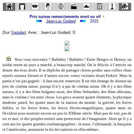
Prix suisse remerciements mort ou vif
Jean-Luc Godard
2015
(Sur
Youtube
). Avec : Jean-Luc Godard. 5'.
Vous vous souvenez ? Ballabio ! Ballabio ! Entre Denges et Denezy un
soldat rentre au pays a marché, a beaucoup marché. On le félicite à l’arrivée on
donne des écus dorés. Il se dépêche de partager chiens perdus sans collier chats
rejetés oiseaux blessés et d’autres encore venez victimes disait Ferkiel. Mais la
partie n’est pas gagnée : il faut encore remercier. Il est très étrange de donner un
prix du cinéma suisse, puisqu’il n’y a pas de cinéma suisse. Oh il y a des films
suisses, il y a des films bulgares aussi, des films finlandais, des films africains,
mais le cinéma c’est autre chose. Les grecs avaient quatre éléments, la physique
moderne pareil, les quatre murs de la maison du monde: la gravité, les forces
faibles, et les forces fortes, les forces électro-magnétiques, quatre murs en
Occident pour soutenir encore un peu le XXIème siècle. Mais pas de toit, pas de
toi et moi, et des peuples entiers sans protection de l’imaginaire. Alors qu’il y a
cent ans les quatre grandes cinématographies : la russe, l’allemande, la française
et l’américaine, assuraient la foi des nations en elles-mêmes.