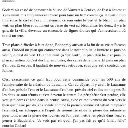
minutes.
Godard n'a cessé de parcourir la Suisse de Vauvert à Genève, de l'est à l'ouest et
Yves aurait mis cinq années-lumière pour faire un film comme ça. Il avait dit un
film entre le ciel et l'eau. Finalement ce sera entre le vert et le bleu : un plan
vert, un plan bleu et comment ça passe du vert au bleu. Entre les deux, il y a le
gris, de la ville, devenue un ensemble de lignes droites qui s'entrecroisent, où
tout à un sens.
Trois plans difficiles à faire donc, Bonnard y arrivait à la fin de sa vie et Picasso
aussi. D'abord un plan qui commence dans le noir et puis la lumière et puis on
voit que c'est du vert. On appellerait ça "en haut", un plan d'en haut et puis un
plan au milieu où c'est des lignes droites, des carrés de la pierre. Et puis un plan
d'en bas. Et en bas, il faudrait de nouveau retrouver, sous une autre couleur, des
formes.
C'est exactement ce qu'il faut pour cette commande pour les 500 ans de
l'anniversaire de la création de Lausanne. Car au départ, il y avait le Lausanne
d'en bas, près de l'eau et le Lausanne d'en haut, près du ciel et des montagnes. Et
les deux se sont réunis et c'est devenu le centre. La périphérie s'est perdue, elle
s'est jeté corps et âme dans le centre. Ainsi, avec ce mouvement du vert vers le
bleu qui passe par du gris solide comme la pierre (comme s'il fallait remplacer
l'éternité), on échappera à l'esprit de géométrie et de la pierre des urbanistes
pour tomber sur la pierre des rochers où l'on peut mettre les pieds dans l'eau et
penser à Baudelaire. "Je vois pas en quoi, j'ai pas fait ce qu'il fallait faire"
conclut Godard