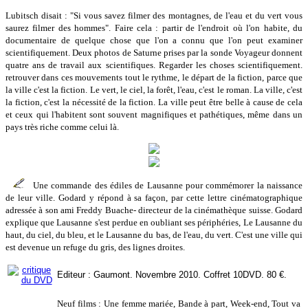
Lubitsch disait : "Si vous savez filmer des montagnes, de l'eau et du vert vous
saurez filmer des hommes". Faire cela : partir de l'endroit où l'on habite, du
documentaire de quelque chose que l'on a connu que l'on peut examiner
scientifiquement. Deux photos de Saturne prises par la sonde Voyageur donnent
quatre ans de travail aux scientifiques. Regarder les choses scientifiquement.
retrouver dans ces mouvements tout le rythme, le départ de la fiction, parce que
la ville c'est la fiction. Le vert, le ciel, la forêt, l'eau, c'est le roman. La ville, c'est
la fiction, c'est la nécessité de la fiction. La ville peut être belle à cause de cela
et ceux qui l'habitent sont souvent magnifiques et pathétiques, même dans un
pays très riche comme celui là.
Une commande des édiles de Lausanne pour commémorer la naissance
de leur ville. Godard y répond à sa façon, par cette lettre cinématographique
adressée à son ami Freddy Buache- directeur de la cinémathèque suisse. Godard
explique que Lausanne s'est perdue en oubliant ses périphéries, Le Lausanne du
haut, du ciel, du bleu, et le Lausanne du bas, de l'eau, du vert. C'est une ville qui
est devenue un refuge du gris, des lignes droites.
Editeur : Gaumont. Novembre 2010. Coffret 10DVD. 80 €.
Neuf films : Une femme mariée, Bande à part, Week-end, Tout va